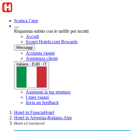
Scarica l’app
Risparmia subito con le tariffe per iscritti
Accedi
Scopri Hotels.com Rewards
Messaggi
Acquista viaggi
Assistenza clienti
italiano · EUR · IT
Aggiungi la tua struttura
I miei viaggi
Invia un feedback
Hotel in Francia
Hotel
Hotel in Alvernia-Rodano-Alpi
Hotel a Courchevel