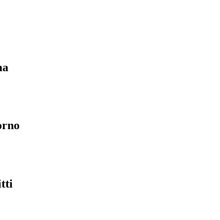
ma
orno
tti