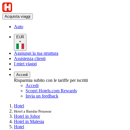
Acquista viaggi
Auto
EUR
•
Aggiungi la tua struttura
Assistenza clienti
I miei viaggi
Accedi
Risparmia subito con le tariffe per iscritti
Accedi
Scopri Hotels.com Rewards
Invia un feedback
Hotel
Hotel a Bandar Penawar
Hotel in Johor
Hotel in Malesia
Hotel