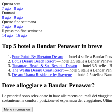
Questa sera
7 ago - 8 ago
Domani
8 ago - 9 ago
Questo fine settimana
7 ago - 9 ago
Il prossimo fine settimana
14 ago - 16 ago
Top 5 hotel a Bandar Penawar in breve
Four Points By Sheraton Desaru
— hotel 4 stelle a Bandar Pena
Lotus Desaru Beach Resort
— hotel 3.5 stelle a Bandar Penawa
Tunamaya Beach & Spa Resort – Desaru
— hotel 3.5 stelle a 
The Westin Desaru Coast Resort
— hotel 5 stelle a Bandar Pena
Desaru Utama Residence by Stayrene
— hotel 2.5 stelle a Ban
Dove alloggiare a Bandar Penawar?
Le proprietà sono selezionate in base alle recensioni reali dei viaggi
costantemente comfort, posizione ed esperienza del viaggiatore. Ult
Meno informazioni