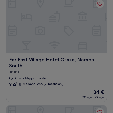
85 €
Far East Village Hotel Osaka, Namba South
Far East Village Hotel Osaka, Namba
South
Struttura
a
0,6 km da Nipponbashi
2.5
9.2
9,2/10
Meraviglioso
(91 recensioni)
stelle
su
Il
34 €
10,
prezzo
Meraviglioso,
28 ago - 29 ago
attuale
(91
è
recensioni)
MIMARU Osaka Namba Station
34 €