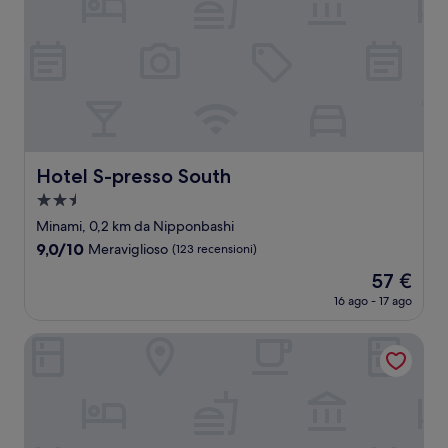
Hotel S-presso South
Hotel S-presso South
Struttura
a
Minami, 0,2 km da Nipponbashi
2.5
9.0
9,0/10
Meraviglioso
(123 recensioni)
stelle
su
Il
57 €
10,
prezzo
Meraviglioso,
16 ago - 17 ago
attuale
(123
è
recensioni)
Red Roof Inn & Suites Osaka - Namba/Nippombashi
57 €