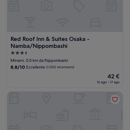
Red Roof Inn & Suites Osaka - Namba/Nippombashi
Red Roof Inn & Suites Osaka -
Namba/Nippombashi
Struttura
a
Minami, 0,5 km da Nipponbashi
3.5
8.8
8,8/10
Eccellente
(1.002 recensioni)
stelle
su
Il
42 €
10,
prezzo
Eccellente,
16 ago - 17 ago
attuale
(1.002
è
recensioni)
Hot Spring OSAKA HINODE HOTEL NIPPONBASHI
42 €