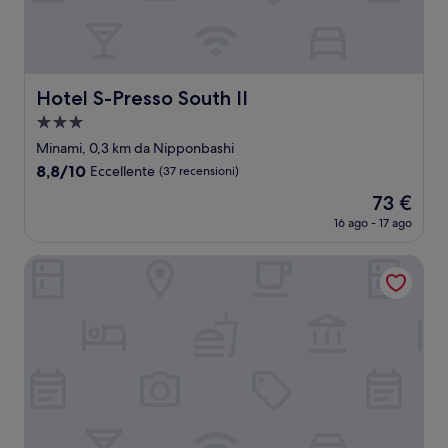
Hotel S-Presso South II
Hotel S-Presso South II
Struttura
a
Minami, 0,3 km da Nipponbashi
3.0
8.8
8,8/10
Eccellente
(37 recensioni)
stelle
su
Il
73 €
10,
prezzo
Eccellente,
16 ago - 17 ago
attuale
(37
è
recensioni)
Hotel Wan Osaka ebisu
73 €