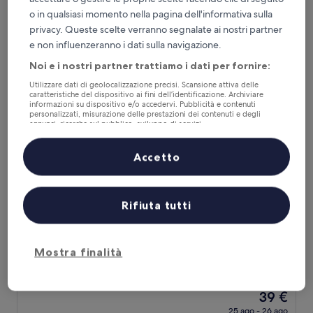
stelle
su
Il
54 €
o in qualsiasi momento nella pagina dell'informativa sulla
10,
prezzo
Eccezionale,
1 set - 2 set
privacy. Queste scelte verranno segnalate ai nostri partner
attuale
(13
e non influenzeranno i dati sulla navigazione.
è
recensioni)
R Hotel Namba East
54 €
Noi e i nostri partner trattiamo i dati per fornire:
Utilizzare dati di geolocalizzazione precisi. Scansione attiva delle
caratteristiche del dispositivo ai fini dell’identificazione. Archiviare
informazioni su dispositivo e/o accedervi. Pubblicità e contenuti
personalizzati, misurazione delle prestazioni dei contenuti e degli
annunci, ricerche sul pubblico, sviluppo di servizi.
Elenco dei partner (fornitori)
Accetto
Rifiuta tutti
R Hotel Namba East
R Hotel Namba East
Struttura
Mostra finalità
a
Minami, 0,6 km da Nipponbashi
2.0
9.6
9,6/10
Eccezionale
(10 recensioni)
stelle
su
Il
39 €
10,
prezzo
Eccezionale,
25 ago - 26 ago