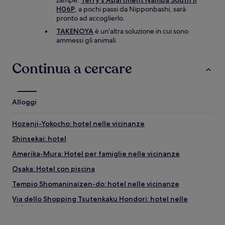
zampe:
Terry's Apartment Namba South II
H06P
, a pochi passi da Nipponbashi, sarà
pronto ad accoglierlo.
TAKENOYA
è un'altra soluzione in cui sono
ammessi gli animali.
Continua a cercare
Alloggi
Hozenji-Yokocho: hotel nelle vicinanze
Shinsekai: hotel
Amerika-Mura: Hotel per famiglie nelle vicinanze
Osaka: Hotel con piscina
Tempio Shomaninaizen-do: hotel nelle vicinanze
Via dello Shopping Tsutenkaku Hondori: hotel nelle
vicinanze
Higashi-Osaka: Hotel economici