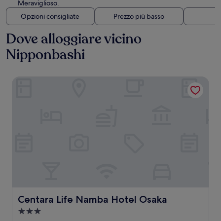
Meraviglioso.
Opzioni consigliate
Prezzo più basso
Di
Dove alloggiare vicino
Nipponbashi
Centara Life Namba Hotel Osaka
Centara Life Namba Hotel Osaka
Centara Life Namba Hotel Osaka
Struttura