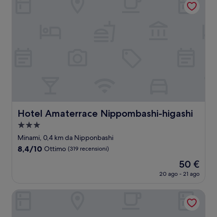
55 €
Hotel Amaterrace Nippombashi-higashi
Hotel Amaterrace Nippombashi-higashi
Struttura
a
Minami, 0,4 km da Nipponbashi
3.0
8.4
8,4/10
Ottimo
(319 recensioni)
stelle
su
Il
50 €
10,
prezzo
Ottimo,
20 ago - 21 ago
attuale
(319
è
recensioni)
Toyoko Inn Osaka Namba Nishi
50 €