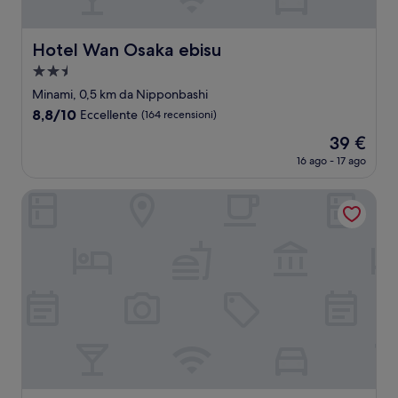
Hotel Wan Osaka ebisu
Hotel Wan Osaka ebisu
Struttura
a
Minami, 0,5 km da Nipponbashi
2.5
8.8
8,8/10
Eccellente
(164 recensioni)
stelle
su
Il
39 €
10,
prezzo
Eccellente,
16 ago - 17 ago
attuale
(164
è
recensioni)
Nipponbashi Crystal Hotel
39 €