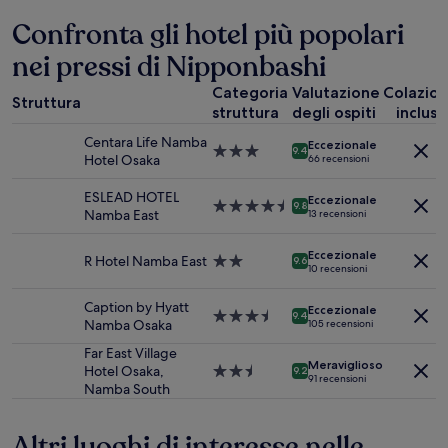
ultime
24
Confronta gli hotel più popolari
ore,
nei pressi di Nipponbashi
per
un
Categoria
Valutazione
Colazio
soggiorno
Struttura
struttura
degli ospiti
inclusa
di
1
Centara Life Namba
Eccezionale
notte
Struttura
9.4
Hotel Osaka
66 recensioni
per
a
2
3.0
ESLEAD HOTEL
Eccezionale
adulti.
stelle
Struttura
9.8
Namba East
13 recensioni
Prezzi
a
e
4.5
Eccezionale
disponibilità
stelle
R Hotel Namba East
Struttura
9.6
10 recensioni
possono
a
cambiare.
2.0
Caption by Hyatt
Potrebbero
Eccezionale
stelle
Struttura
9.4
Namba Osaka
105 recensioni
essere
a
previste
3.5
Far East Village
condizioni
Meraviglioso
stelle
Hotel Osaka,
Struttura
9.2
91 recensioni
aggiuntive.
Namba South
a
2.5
stelle
Altri luoghi di interesse nelle