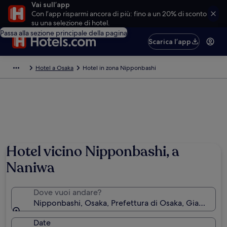
Vai sull’app
Con l’app risparmi ancora di più: fino a un 20% di sconto
su una selezione di hotel.
Passa alla sezione principale della pagina
Scarica l’app
Hotel a Osaka
Hotel in zona Nipponbashi
Hotel vicino Nipponbashi, a
Naniwa
Dove vuoi andare?
Nipponbashi, Osaka, Prefettura di Osaka, Giappone
Date