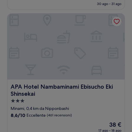
prezzo
Eccellente,
30 ago - 31 ago
attuale
(17
è
recensioni)
APA Hotel Nambaminami Ebisucho Eki Shinsekai
55 €
APA Hotel Nambaminami Ebisucho Eki Shinsekai
APA Hotel Nambaminami Ebisucho Eki
Shinsekai
Struttura
a
Minami, 0,4 km da Nipponbashi
3.0
8.6
8,6/10
Eccellente
(461 recensioni)
stelle
su
Il
38 €
10,
prezzo
Eccellente,
17 ago - 18 ago