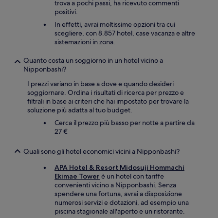
trova a pochi passi, ha ricevuto commenti
positivi.
In effetti, avrai moltissime opzioni tra cui
scegliere, con 8.857 hotel, case vacanza e altre
sistemazioni in zona.
Quanto costa un soggiorno in un hotel vicino a
Nipponbashi?
I prezzi variano in base a dove e quando desideri
soggiornare. Ordina i risultati di ricerca per prezzo e
filtrali in base ai criteri che hai impostato per trovare la
soluzione più adatta al tuo budget.
Cerca il prezzo più basso per notte a partire da
27 €
Quali sono gli hotel economici vicini a Nipponbashi?
APA Hotel & Resort Midosuji Hommachi
Ekimae Tower
è un hotel con tariffe
convenienti vicino a Nipponbashi. Senza
spendere una fortuna, avrai a disposizione
numerosi servizi e dotazioni, ad esempio una
piscina stagionale all'aperto e un ristorante.