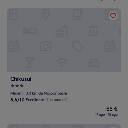
attuale
(461
è
recensioni)
Chikusui
38 €
Chikusui
Chikusui
Struttura
a
Minami, 0,3 km da Nipponbashi
3.0
8.6
8,6/10
Eccellente
(71 recensioni)
stelle
su
Il
55 €
10,
prezzo
Eccellente,
17 ago - 18 ago
attuale
(71
è
recensioni)
Hotel Amaterrace Nippombashi-higashi