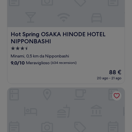
Hot Spring OSAKA HINODE HOTEL NIPPONBASHI
Hot Spring OSAKA HINODE HOTEL
NIPPONBASHI
Struttura
a
Minami, 0,5 km da Nipponbashi
3.5
9.0
9,0/10
Meraviglioso
(634 recensioni)
stelle
su
Il
88 €
10,
prezzo
Meraviglioso,
20 ago - 21 ago
attuale
(634
è
recensioni)
Hotel S-Presso South II
88 €