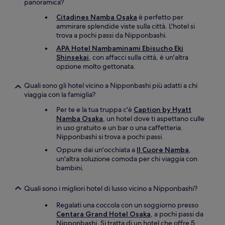
panoramica?
Citadines Namba Osaka
è perfetto per
ammirare splendide viste sulla città. L'hotel si
trova a pochi passi da Nipponbashi.
APA Hotel Nambaminami Ebisucho Eki
Shinsekai
, con affacci sulla città, è un'altra
opzione molto gettonata.
Quali sono gli hotel vicino a Nipponbashi più adatti a chi
viaggia con la famiglia?
Per te e la tua truppa c'è
Caption by Hyatt
Namba Osaka
, un hotel dove ti aspettano culle
in uso gratuito e un bar o una caffetteria.
Nipponbashi si trova a pochi passi.
Oppure dai un'occhiata a
Il Cuore Namba
,
un'altra soluzione comoda per chi viaggia con
bambini.
Quali sono i migliori hotel di lusso vicino a Nipponbashi?
Regalati una coccola con un soggiorno presso
Centara Grand Hotel Osaka
, a pochi passi da
Nipponbashi. Si tratta di un hotel che offre 5