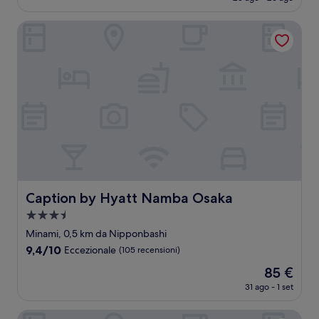
attuale
(10
è
recensioni)
Caption by Hyatt Namba Osaka
39 €
Caption by Hyatt Namba Osaka
Caption by Hyatt Namba Osaka
Struttura
a
Minami, 0,5 km da Nipponbashi
3.5
9.4
9,4/10
Eccezionale
(105 recensioni)
stelle
su
Il
85 €
10,
prezzo
Eccezionale,
31 ago - 1 set
attuale
(105
è
recensioni)
Far East Village Hotel Osaka, Namba South