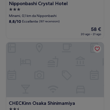
Nipponbashi Crystal Hotel
Nipponbashi Crystal Hotel
Struttura
a
Minami, 0,1 km da Nipponbashi
3.0
8.8
8,8/10
Eccellente
(187 recensioni)
stelle
su
Il
58 €
10,
prezzo
Eccellente,
20 ago - 21 ago
attuale
(187
è
recensioni)
CHECKinn Osaka Shinimamiya
58 €
CHECKinn Osaka Shinimamiya
CHECKinn Osaka Shinimamiya
Struttura