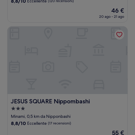
8.8
8,8/10
Eccellente
(120 recensioni)
stelle
su
Il
46 €
10,
prezzo
Eccellente,
20 ago - 21 ago
attuale
(120
è
recensioni)
JESUS SQUARE Nippombashi
46 €
JESUS SQUARE Nippombashi
JESUS SQUARE Nippombashi
Struttura
a
Minami, 0,5 km da Nipponbashi
3.0
8.8
8,8/10
Eccellente
(17 recensioni)
stelle
su
Il
55 €
10,