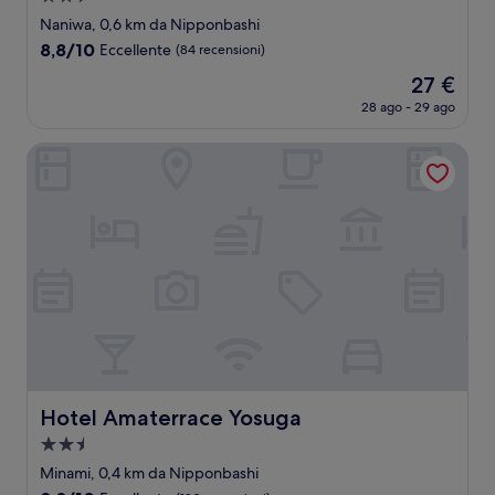
a
Naniwa, 0,6 km da Nipponbashi
2.5
8.8
8,8/10
Eccellente
(84 recensioni)
stelle
su
Il
27 €
10,
prezzo
Eccellente,
28 ago - 29 ago
attuale
(84
è
recensioni)
Hotel Amaterrace Yosuga
27 €
Hotel Amaterrace Yosuga
Hotel Amaterrace Yosuga
Struttura
a
Minami, 0,4 km da Nipponbashi
2.5