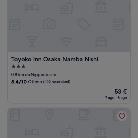
Toyoko Inn Osaka Namba Nishi
Toyoko Inn Osaka Namba Nishi
Struttura
a
0,8 km da Nipponbashi
3.0
8.4
8,4/10
Ottimo
(462 recensioni)
stelle
su
Il
53 €
10,
prezzo
Ottimo,
7 ago - 8 ago
attuale
(462
è
recensioni)
Osaka Ebisu Hotel
53 €