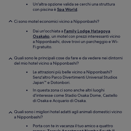
Un'altra opzione valida se cerchi una struttura
con piscina è
Spa World
.
Ci sono motel economici vicino a Nipponbashi?
Dai un'occhiata a
Family Lodge Hatagoya
Osakako
, un motel con prezzi interessanti vicino
a Nipponbashi, dove trovi un parcheggio e Wi-
Fi gratuito.
Quali sono le principali cose da fare e da vedere nei dintorni
del mio hotel vicino a Nipponbashi?
Le attrazioni più belle vicino a Nipponbashi?
Senz'altro Parco Divertimenti Universal Studios
Japan™ e Dotonbori.
In questa zona ci sono anche altri luoghi
d'interesse come Stadio Osaka Dome, Castello
di Osaka e Acquario di Osaka.
Quali sono i migliori hotel adatti agli animali domestici vicino
a Nipponbashi?
Porta con te in vacanza il tuo amico a quattro