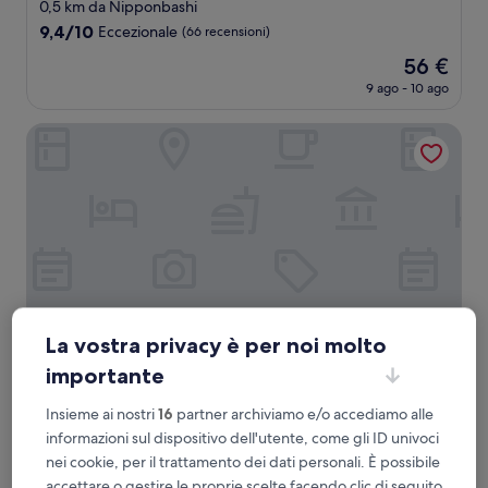
a
0,5 km da Nipponbashi
3.0
9.4
9,4/10
Eccezionale
(66 recensioni)
stelle
su
Il
56 €
10,
prezzo
Eccezionale,
9 ago - 10 ago
attuale
(66
è
recensioni)
ESLEAD HOTEL Namba East
56 €
La vostra privacy è per noi molto
importante
ESLEAD HOTEL Namba East
ESLEAD HOTEL Namba East
Insieme ai nostri
16
partner archiviamo e/o accediamo alle
Struttura
informazioni sul dispositivo dell'utente, come gli ID univoci
a
Minami, 0,2 km da Nipponbashi
nei cookie, per il trattamento dei dati personali. È possibile
4.5
9.8
9,8/10
Eccezionale
(13 recensioni)
accettare o gestire le proprie scelte facendo clic di seguito