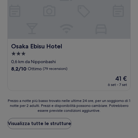
Osaka Ebisu Hotel
Osaka Ebisu Hotel
Struttura
a
0,6 km da Nipponbashi
3.0
8.2
8,2/10
Ottimo
(79 recensioni)
stelle
su
Il
41 €
10,
prezzo
Ottimo,
6 set - 7 set
attuale
(79
è
recensioni)
41 €
Prezzo
Prezzo a notte più basso trovato nelle ultime 24 ore, per un soggiorno di 1
notte per 2 adulti. Prezzi e disponibilità possono cambiare. Potrebbero
a
essere previste condizioni aggiuntive.
notte
più
basso
Visualizza tutte le strutture
trovato
nelle