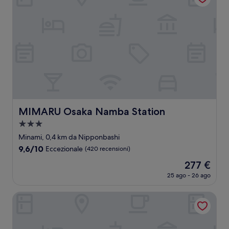
MIMARU Osaka Namba Station
MIMARU Osaka Namba Station
Struttura
a
Minami, 0,4 km da Nipponbashi
3.0
9.6
9,6/10
Eccezionale
(420 recensioni)
stelle
su
Il
277 €
10,
prezzo
Eccezionale,
25 ago - 26 ago
attuale
(420
è
recensioni)
Hotel S-presso South
277 €