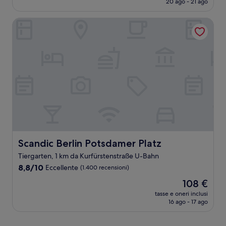
20 ago - 21 ago
(1.003
è
recensioni)
111 €
Scandic Berlin Potsdamer Platz
Scandic Berlin Potsdamer Platz
Scandic Berlin Potsdamer Platz
Tiergarten, 1 km da Kurfürstenstraße U-Bahn
8.8
8,8/10
Eccellente
(1.400 recensioni)
su
Il
108 €
10,
prezzo
Eccellente,
tasse e oneri inclusi
attuale
16 ago - 17 ago
(1.400
è
recensioni)
108 €