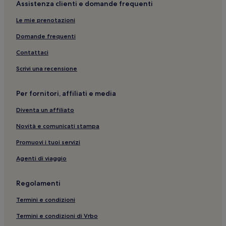
Assistenza clienti e domande frequenti
Zona Thermometersiedlung: Pensioni
Le mie prenotazioni
Berlino: Guest house
Domande frequenti
Berlino: Hotel economici
Contattaci
Kurfürstendamm: Appartamenti
Scrivi una recensione
Plötzensee: Ostelli
Parco Heinrich-Laehr: Hotel con parcheggio nelle
Per fornitori, affiliati e media
vicinanze
Diventa un affiliato
Berlino: Hotel con piscina
Novità e comunicati stampa
Biblioteca di Stato di Berlino: hotel nelle vicinanze
Promuovi i tuoi servizi
Potsdamer Platz: hotel nelle vicinanze
Agenti di viaggio
Torstrasse: Hotel con servizi business nelle vicinanze
Berlino: Hotel LGBTQIA+
Regolamenti
Quartiere di Schöneberg: hotel
Termini e condizioni
Lago Müggel: Case galleggianti
Termini e condizioni di Vrbo
Centro Commerciale Mall of Berlin: hotel nelle vicinanze