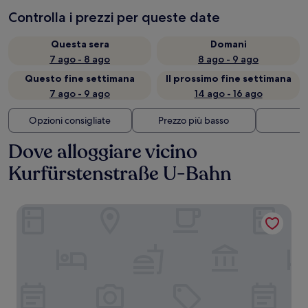
Controlla i prezzi per queste date
Questa sera
Domani
7 ago - 8 ago
8 ago - 9 ago
Questo fine settimana
Il prossimo fine settimana
7 ago - 9 ago
14 ago - 16 ago
Opzioni consigliate
Prezzo più basso
Di
Dove alloggiare vicino
Kurfürstenstraße U-Bahn
The Mandala Berlin, a Member of Design Hotel