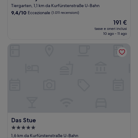
Tiergarten, 1,1 km da Kurfürstenstraße U-Bahn
9.4
9,4/10
Eccezionale
(1.011 recensioni)
su
Il
191 €
10,
prezzo
Eccezionale,
tasse e oneri inclusi
attuale
10 ago - 11 ago
(1.011
è
recensioni)
191 €
Das Stue
Das Stue
Das Stue
Struttura
a
1,6 km da Kurfürstenstraße U-Bahn