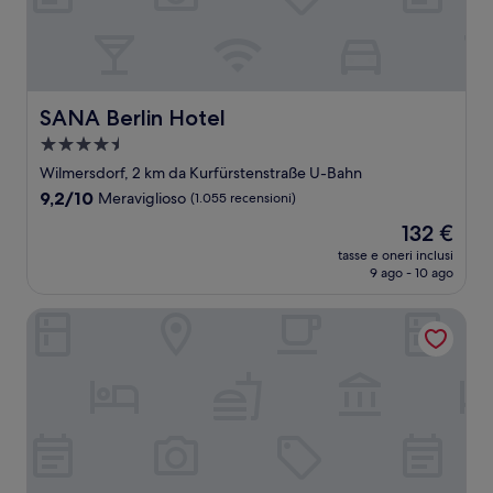
SANA Berlin Hotel
SANA Berlin Hotel
Struttura
a
Wilmersdorf, 2 km da Kurfürstenstraße U-Bahn
4.5
9.2
9,2/10
Meraviglioso
(1.055 recensioni)
stelle
su
Il
132 €
10,
prezzo
Meraviglioso,
tasse e oneri inclusi
attuale
9 ago - 10 ago
(1.055
è
recensioni)
132 €
GINN City & Lounge Yorck Berlin