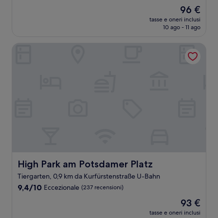
su
Il
96 €
10,
prezzo
Eccezionale,
tasse e oneri inclusi
attuale
10 ago - 11 ago
(510
è
recensioni)
96 €
High Park am Potsdamer Platz
High Park am Potsdamer Platz
High Park am Potsdamer Platz
Tiergarten, 0,9 km da Kurfürstenstraße U-Bahn
9.4
9,4/10
Eccezionale
(237 recensioni)
su
Il
93 €
10,
prezzo
Eccezionale,
tasse e oneri inclusi