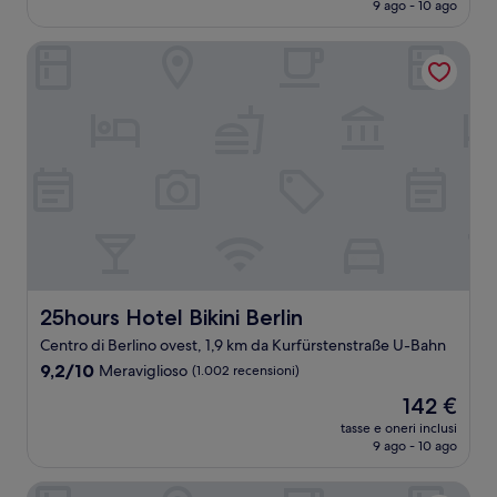
attuale
9 ago - 10 ago
(237
è
recensioni)
93 €
25hours Hotel Bikini Berlin
25hours Hotel Bikini Berlin
25hours Hotel Bikini Berlin
Centro di Berlino ovest, 1,9 km da Kurfürstenstraße U-Bahn
9.2
9,2/10
Meraviglioso
(1.002 recensioni)
su
Il
142 €
10,
prezzo
Meraviglioso,
tasse e oneri inclusi
attuale
9 ago - 10 ago
(1.002
è
recensioni)
142 €
Berlin Marriott Hotel