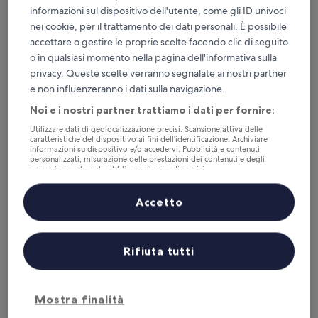
informazioni sul dispositivo dell'utente, come gli ID univoci
nei cookie, per il trattamento dei dati personali. È possibile
accettare o gestire le proprie scelte facendo clic di seguito
o in qualsiasi momento nella pagina dell'informativa sulla
Hotel Adlon Kempinski
Hotel Adlon Kempinski
privacy. Queste scelte verranno segnalate ai nostri partner
Struttura
e non influenzeranno i dati sulla navigazione.
a
Mitte, 2,2 km da Kurfürstenstraße U-Bahn
Noi e i nostri partner trattiamo i dati per fornire:
5.0
9.6
9,6/10
Eccezionale
(1.012 recensioni)
stelle
Utilizzare dati di geolocalizzazione precisi. Scansione attiva delle
su
Il
341 €
caratteristiche del dispositivo ai fini dell’identificazione. Archiviare
10,
informazioni su dispositivo e/o accedervi. Pubblicità e contenuti
prezzo
Eccezionale,
tasse e oneri inclusi
personalizzati, misurazione delle prestazioni dei contenuti e degli
attuale
1 set - 2 set
(1.012
annunci, ricerche sul pubblico, sviluppo di servizi.
è
recensioni)
Elenco dei partner (fornitori)
341 €
Mercure Hotel Berlin Wittenbergplatz
Accetto
Rifiuta tutti
Mostra finalità