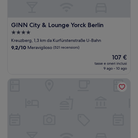
GINN City & Lounge Yorck Berlin
GINN City & Lounge Yorck Berlin
Struttura
a
Kreuzberg, 1,3 km da Kurfürstenstraße U-Bahn
4.0
9.2
9,2/10
Meraviglioso
(521 recensioni)
stelle
su
Il
107 €
10,
prezzo
Meraviglioso,
tasse e oneri inclusi
attuale
9 ago - 10 ago
(521
è
recensioni)
107 €
Hotel Riu Plaza Berlin