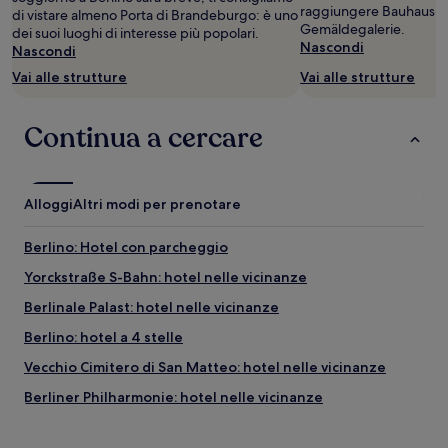
essere
raggiungere Bauhaus-A
di vistare almeno Porta di Brandeburgo: è uno
previste
Gemäldegalerie.
dei suoi luoghi di interesse più popolari.
condizioni
Nascondi
Nascondi
aggiuntive.
Vai alle strutture
Vai alle strutture
Continua a cercare
Alloggi
Altri modi per prenotare
Berlino: Hotel con parcheggio
Yorckstraße S-Bahn: hotel nelle vicinanze
Berlinale Palast: hotel nelle vicinanze
Berlino: hotel a 4 stelle
Vecchio Cimitero di San Matteo: hotel nelle vicinanze
Berliner Philharmonie: hotel nelle vicinanze
Berlino: Hotel di lusso