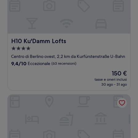
H10 Ku'Damm Lofts
H10 Ku'Damm Lofts
Struttura
a
Centro di Berlino ovest, 2,2 km da Kurfürstenstraße U-Bahn
4.0
9.4
9,4/10
Eccezionale
(63 recensioni)
stelle
su
Il
150 €
10,
prezzo
Eccezionale,
tasse e oneri inclusi
attuale
30 ago - 31 ago
(63
è
recensioni)
150 €
SANA Berlin Hotel