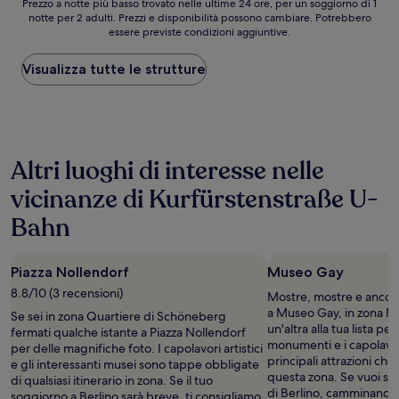
Prezzo
Prezzo a notte più basso trovato nelle ultime 24 ore, per un soggiorno di 1
notte per 2 adulti. Prezzi e disponibilità possono cambiare. Potrebbero
a
essere previste condizioni aggiuntive.
notte
più
basso
Visualizza tutte le strutture
trovato
nelle
ultime
24
ore,
Altri luoghi di interesse nelle
per
un
vicinanze di Kurfürstenstraße U-
soggiorno
di
Bahn
1
notte
per
Piazza Nollendorf
Museo Gay
2
adulti.
8.8/10 (3 recensioni)
Mostre, mostre e ancora 
Prezzi
a Museo Gay, in zona Mi
Se sei in zona Quartiere di Schöneberg
e
un'altra alla tua lista pe
fermati qualche istante a Piazza Nollendorf
disponibilità
monumenti e i capolavori
per delle magnifiche foto. I capolavori artistici
possono
principali attrazioni che a
e gli interessanti musei sono tappe obbligate
cambiare.
questa zona. Se vuoi scop
di qualsiasi itinerario in zona. Se il tuo
Potrebbero
di Berlino, camminando
soggiorno a Berlino sarà breve, ti consigliamo