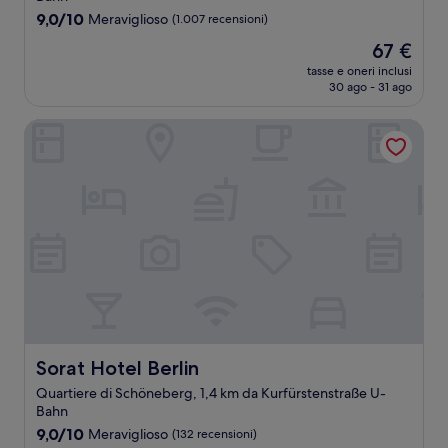
9.0
9,0/10
Meraviglioso
(1.007 recensioni)
su
Il
67 €
10,
prezzo
Meraviglioso,
tasse e oneri inclusi
attuale
30 ago - 31 ago
(1.007
è
recensioni)
67 €
Sorat Hotel Berlin
Sorat Hotel Berlin
Sorat Hotel Berlin
Quartiere di Schöneberg, 1,4 km da Kurfürstenstraße U-
Bahn
9.0
9,0/10
Meraviglioso
(132 recensioni)