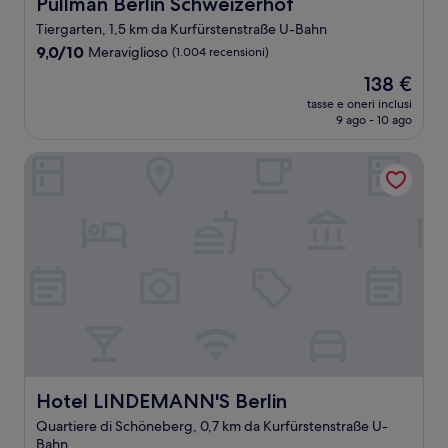
Pullman Berlin Schweizerhof
Pullman Berlin Schweizerhof
Tiergarten, 1,5 km da Kurfürstenstraße U-Bahn
9.0
9,0/10
Meraviglioso
(1.004 recensioni)
su
Il
138 €
10,
prezzo
Meraviglioso,
tasse e oneri inclusi
attuale
9 ago - 10 ago
(1.004
è
recensioni)
138 €
Hotel LINDEMANN'S Berlin
Hotel LINDEMANN'S Berlin
Hotel LINDEMANN'S Berlin
Quartiere di Schöneberg, 0,7 km da Kurfürstenstraße U-
Bahn