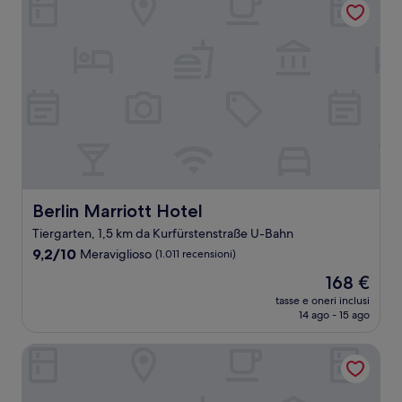
Berlin Marriott Hotel
Berlin Marriott Hotel
Tiergarten, 1,5 km da Kurfürstenstraße U-Bahn
9.2
9,2/10
Meraviglioso
(1.011 recensioni)
su
Il
168 €
10,
prezzo
Meraviglioso,
tasse e oneri inclusi
attuale
14 ago - 15 ago
(1.011
è
recensioni)
168 €
Hotel Palace Berlin