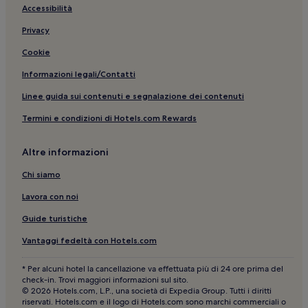
Accessibilità
Topografia del Terrore: hotel nelle vicinanze
Privacy
Berlino: Hotel con animali ammessi
Cookie
Zona Thermometersiedlung: Aparthotel
Yorckstraße U-Bahn: hotel nelle vicinanze
Informazioni legali/Contatti
Kurfürstendamm: hotel a 4 stelle
Linee guida sui contenuti e segnalazione dei contenuti
Kammergericht: hotel nelle vicinanze
Termini e condizioni di Hotels.com Rewards
Tempodrom: hotel nelle vicinanze
Altre informazioni
Acquario di Berlino: hotel nelle vicinanze
Chi siamo
Piazza di Lipsia: hotel nelle vicinanze
Lavora con noi
Torstrasse: Resort e hotel con spa nelle vicinanze
Berlino: Hotel con cucina
Guide turistiche
Berlino: hotel a 2 stelle
Vantaggi fedeltà con Hotels.com
Bülowstraße U-Bahn: hotel nelle vicinanze
* Per alcuni hotel la cancellazione va effettuata più di 24 ore prima del
check-in. Trovi maggiori informazioni sul sito.
Berlino: Appartamenti
© 2026 Hotels.com, L.P., una società di Expedia Group. Tutti i diritti
Holocaust Memorial: hotel nelle vicinanze
riservati. Hotels.com e il logo di Hotels.com sono marchi commerciali o