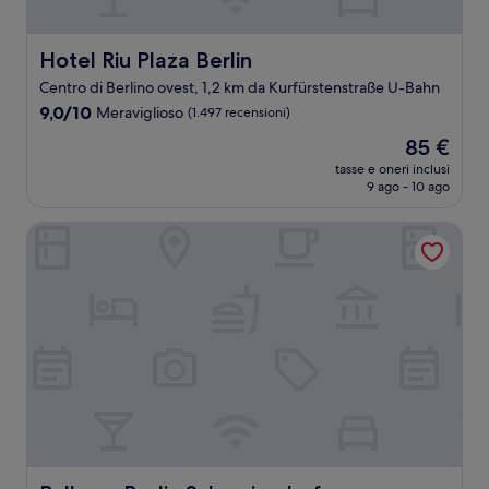
Hotel Riu Plaza Berlin
Hotel Riu Plaza Berlin
Centro di Berlino ovest, 1,2 km da Kurfürstenstraße U-Bahn
9.0
9,0/10
Meraviglioso
(1.497 recensioni)
su
Il
85 €
10,
prezzo
Meraviglioso,
tasse e oneri inclusi
attuale
9 ago - 10 ago
(1.497
è
recensioni)
85 €
Pullman Berlin Schweizerhof