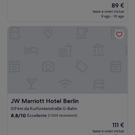
su
Il
89 €
10,
prezzo
Meraviglioso,
tasse e oneri inclusi
attuale
9 ago - 10 ago
(132
è
recensioni)
89 €
JW Marriott Hotel Berlin
JW Marriott Hotel Berlin
JW Marriott Hotel Berlin
0,9 km da Kurfürstenstraße U-Bahn
8.8
8,8/10
Eccellente
(1.003 recensioni)
su
Il
111 €
10,
prezzo
Eccellente,
tasse e oneri inclusi
attuale