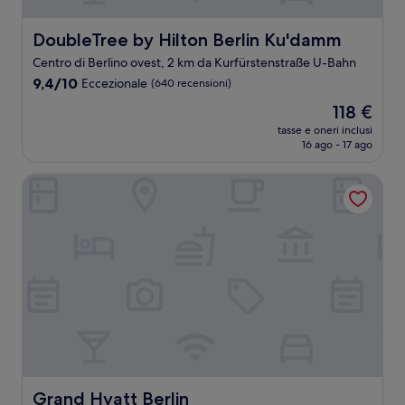
DoubleTree by Hilton Berlin Ku'damm
DoubleTree by Hilton Berlin Ku'damm
Centro di Berlino ovest, 2 km da Kurfürstenstraße U-Bahn
9.4
9,4/10
Eccezionale
(640 recensioni)
su
Il
118 €
10,
prezzo
Eccezionale,
tasse e oneri inclusi
attuale
16 ago - 17 ago
(640
è
recensioni)
118 €
Grand Hyatt Berlin
Grand Hyatt Berlin
Grand Hyatt Berlin