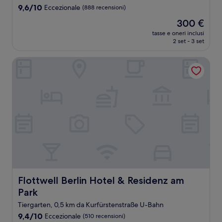
5.0
9.6
9,6/10
Eccezionale
(888 recensioni)
stelle
su
Il
300 €
10,
prezzo
Eccezionale,
tasse e oneri inclusi
attuale
2 set - 3 set
(888
è
recensioni)
300 €
Flottwell Berlin Hotel & Residenz am Park
Flottwell Berlin Hotel & Residenz am Park
Flottwell Berlin Hotel & Residenz am
Park
Tiergarten, 0,5 km da Kurfürstenstraße U-Bahn
9.4
9,4/10
Eccezionale
(510 recensioni)