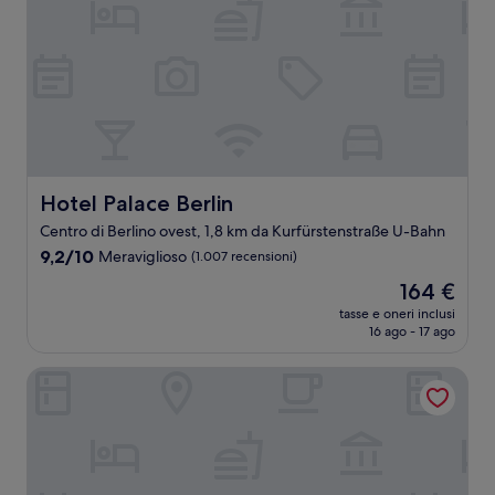
Hotel Palace Berlin
Hotel Palace Berlin
Centro di Berlino ovest, 1,8 km da Kurfürstenstraße U-Bahn
9.2
9,2/10
Meraviglioso
(1.007 recensioni)
su
Il
164 €
10,
prezzo
Meraviglioso,
tasse e oneri inclusi
attuale
16 ago - 17 ago
(1.007
è
recensioni)
164 €
H10 Ku'Damm Lofts