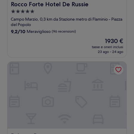
Rocco Forte Hotel De Russie
Rocco Forte Hotel De Russie
Struttura
a
Campo Marzio, 0,3 km da Stazione metro di Flaminio - Piazza
5.0
del Popolo
stelle
9.2
9,2/10
Meraviglioso
(96 recensioni)
su
Il
1930 €
10,
prezzo
Meraviglioso,
tasse e oneri inclusi
attuale
23 ago - 24 ago
(96
è
recensioni)
1930 €
Palazzo Dama