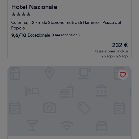
Hotel Nazionale
Hotel Nazionale
Struttura
a
Colonna, 1,2 km da Stazione metro di Flaminio - Piazza del
4.0
Popolo
stelle
9.6
9,6/10
Eccezionale
(1.144 recensioni)
su
Il
232 €
10,
prezzo
Eccezionale,
tasse e oneri inclusi
attuale
25 ago - 26 ago
(1.144
è
recensioni)
232 €
THE STEPS Hotel - by Eitch Collection