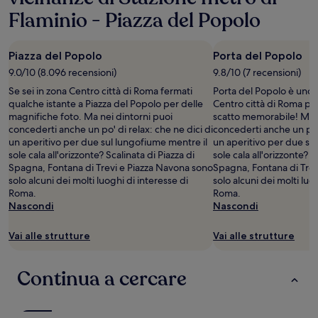
di
Flaminio - Piazza del Popolo
1
notte
per
Piazza del Popolo
Porta del Popolo
2
adulti.
9.0/10 (8.096 recensioni)
9.8/10 (7 recensioni)
Prezzi
Se sei in zona Centro città di Roma fermati
Porta del Popolo è uno
e
qualche istante a Piazza del Popolo per delle
Centro città di Roma pe
disponibilità
magnifiche foto. Ma nei dintorni puoi
scatto memorabile! Ma n
possono
concederti anche un po' di relax: che ne dici di
concederti anche un po' 
cambiare.
un aperitivo per due sul lungofiume mentre il
un aperitivo per due su
Potrebbero
sole cala all'orizzonte? Scalinata di Piazza di
sole cala all'orizzonte? S
essere
Spagna, Fontana di Trevi e Piazza Navona sono
Spagna, Fontana di Trev
previste
solo alcuni dei molti luoghi di interesse di
solo alcuni dei molti luo
condizioni
Roma.
Roma.
aggiuntive.
Nascondi
Nascondi
Vai alle strutture
Vai alle strutture
Continua a cercare