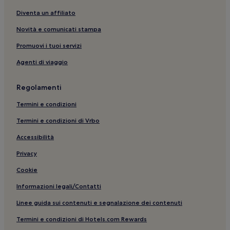
Policlinico Universitario Agostino Gemelli: hotel nelle
Diventa un affiliato
vicinanze
Novità e comunicati stampa
Sala del Bramante - Galleria Agostiniana: hotel nelle
vicinanze
Promuovi i tuoi servizi
Via Giulia: Aparthotel
Agenti di viaggio
Pincio: Hotel con parcheggio nelle vicinanze
Regolamenti
Via del Corso: hotel a 3 stelle
Roma: hotel a 5 stelle
Termini e condizioni
Casa Museo Keats-Shelley: hotel nelle vicinanze
Termini e condizioni di Vrbo
Via Cola di Rienzo: Hotel per famiglie nelle vicinanze
Accessibilità
Roma: Resort e hotel con spa
Privacy
Roma: hotel a 2 stelle
Cookie
Via del Tritone: Hotel per famiglie nelle vicinanze
Informazioni legali/Contatti
Roma: Hotel con servizi business
Linee guida sui contenuti e segnalazione dei contenuti
Mausoleo di Augusto: hotel nelle vicinanze
Termini e condizioni di Hotels.com Rewards
Roma: Hotel economici