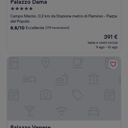
Palazzo Dama
Palazzo Dama
Struttura
a
Campo Marzio, 0,2 km da Stazione metro di Flaminio - Piazza
5.0
del Popolo
stelle
8.8
8,8/10
Eccellente
(179 recensioni)
su
Il
391 €
10,
prezzo
Eccellente,
tasse e oneri inclusi
attuale
9 ago - 10 ago
(179
è
recensioni)
391 €
Palazzo Venere
Palazzo Venere
Palazzo Venere