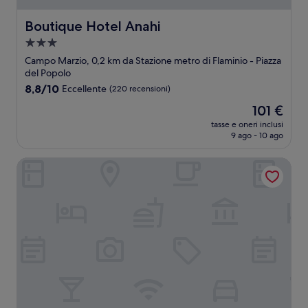
Boutique Hotel Anahi
Boutique Hotel Anahi
Struttura
a
Campo Marzio, 0,2 km da Stazione metro di Flaminio - Piazza
3.0
del Popolo
stelle
8.8
8,8/10
Eccellente
(220 recensioni)
su
Il
101 €
10,
prezzo
Eccellente,
tasse e oneri inclusi
attuale
9 ago - 10 ago
(220
è
recensioni)
101 €
Màs Boutique Hotel