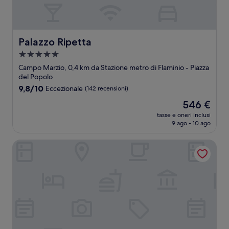
Palazzo Ripetta
Palazzo Ripetta
Struttura
a
Campo Marzio, 0,4 km da Stazione metro di Flaminio - Piazza
5.0
del Popolo
stelle
9.8
9,8/10
Eccezionale
(142 recensioni)
su
Il
546 €
10,
prezzo
Eccezionale,
tasse e oneri inclusi
attuale
9 ago - 10 ago
(142
è
recensioni)
546 €
Valadier Hotel