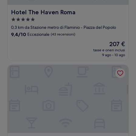
Hotel The Haven Roma
Hotel The Haven Roma
Struttura
a
0,3 km da Stazione metro di Flaminio - Piazza del Popolo
5.0
9.4
9,4/10
Eccezionale
(43 recensioni)
stelle
su
Il
207 €
10,
prezzo
Eccezionale,
tasse e oneri inclusi
attuale
9 ago - 10 ago
(43
è
recensioni)
207 €
Condotti Boutique Hotel