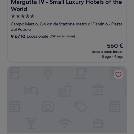
Margutta 19 - Small Luxury Hotels of the World
Margutta 19 - Small Luxury Hotels of the
World
Struttura
a
Campo Marzio, 0,4 km da Stazione metro di Flaminio - Piazza
5.0
del Popolo
stelle
9.6
9,6/10
Eccezionale
(241 recensioni)
su
Il
560 €
10,
prezzo
Eccezionale,
tasse e oneri inclusi
attuale
8 ago - 9 ago
(241
è
recensioni)
560 €
The First Arte - Preferred Hotels & Resorts