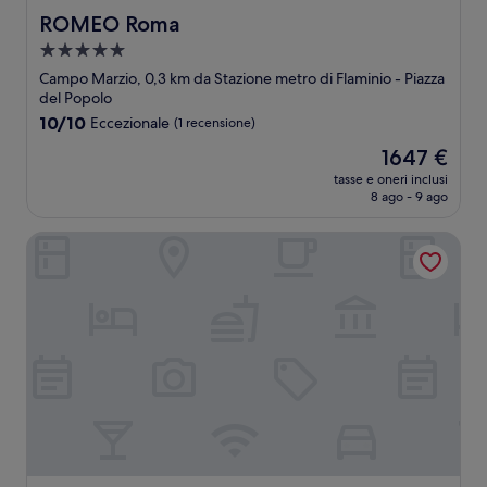
ROMEO Roma
ROMEO Roma
Struttura
a
Campo Marzio, 0,3 km da Stazione metro di Flaminio - Piazza
5.0
del Popolo
stelle
10.0
10/10
Eccezionale
(1 recensione)
su
Il
1647 €
10,
prezzo
Eccezionale,
tasse e oneri inclusi
attuale
8 ago - 9 ago
(1
è
recensione)
1647 €
Rocco Forte Hotel De Russie