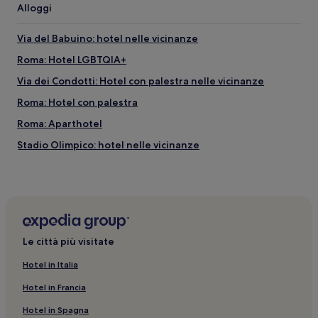
Alloggi
Via del Babuino: hotel nelle vicinanze
Roma: Hotel LGBTQIA+
Via dei Condotti: Hotel con palestra nelle vicinanze
Roma: Hotel con palestra
Roma: Aparthotel
Stadio Olimpico: hotel nelle vicinanze
Via dei Condotti: Resort e hotel con spa nelle vicinanze
Corso Vittorio Emanuele II: Hotel di lusso nelle vicinanze
Roma: Inn
Pincio: Boutique hotel nelle vicinanze
Le città più visitate
Via dei Condotti: B&B
Hotel in Italia
Roma: Hotel con piscina
Hotel in Francia
Roma: B&B
Hotel in Spagna
Roma: Hotel di lusso