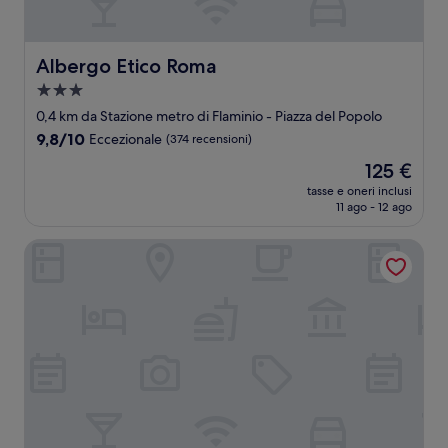
Albergo Etico Roma
Albergo Etico Roma
Struttura
a
0,4 km da Stazione metro di Flaminio - Piazza del Popolo
3.0
9.8
9,8/10
Eccezionale
(374 recensioni)
stelle
su
Il
125 €
10,
prezzo
Eccezionale,
tasse e oneri inclusi
attuale
11 ago - 12 ago
(374
è
recensioni)
125 €
Hotel The Haven Roma