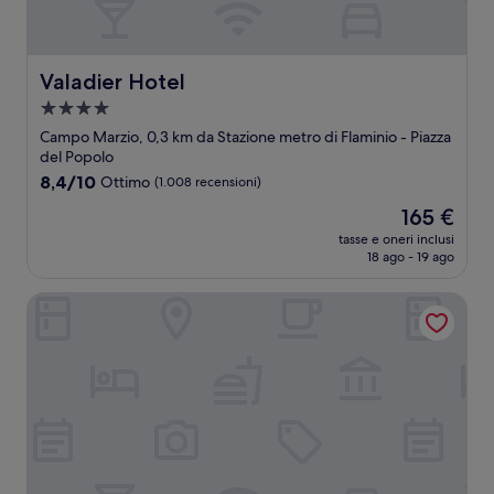
Valadier Hotel
Valadier Hotel
Struttura
a
Campo Marzio, 0,3 km da Stazione metro di Flaminio - Piazza
4.0
del Popolo
stelle
8.4
8,4/10
Ottimo
(1.008 recensioni)
su
Il
165 €
10,
prezzo
Ottimo,
tasse e oneri inclusi
attuale
18 ago - 19 ago
(1.008
è
recensioni)
165 €
Albergo Etico Roma