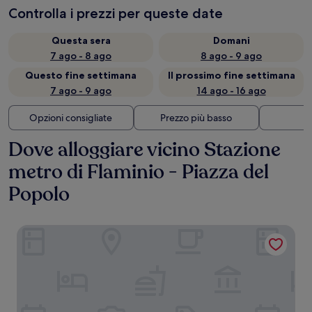
Controlla i prezzi per queste date
Questa sera
Domani
7 ago - 8 ago
8 ago - 9 ago
Questo fine settimana
Il prossimo fine settimana
7 ago - 9 ago
14 ago - 16 ago
Opzioni consigliate
Prezzo più basso
Di
Dove alloggiare vicino Stazione
metro di Flaminio - Piazza del
Popolo
River Palace Hotel