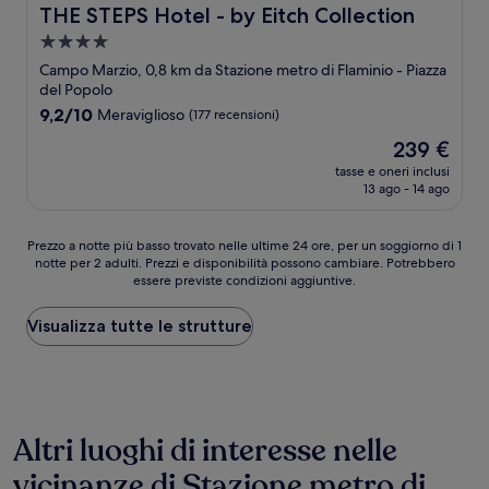
THE STEPS Hotel - by Eitch Collection
THE STEPS Hotel - by Eitch Collection
Struttura
a
Campo Marzio, 0,8 km da Stazione metro di Flaminio - Piazza
4.0
del Popolo
stelle
9.2
9,2/10
Meraviglioso
(177 recensioni)
su
Il
239 €
10,
prezzo
Meraviglioso,
tasse e oneri inclusi
attuale
13 ago - 14 ago
(177
è
recensioni)
239 €
Prezzo
Prezzo a notte più basso trovato nelle ultime 24 ore, per un soggiorno di 1
notte per 2 adulti. Prezzi e disponibilità possono cambiare. Potrebbero
a
essere previste condizioni aggiuntive.
notte
più
basso
Visualizza tutte le strutture
trovato
nelle
ultime
24
ore,
Altri luoghi di interesse nelle
per
un
vicinanze di Stazione metro di
soggiorno