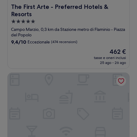
The First Arte - Preferred Hotels & Resorts
The First Arte - Preferred Hotels &
Resorts
Struttura
a
Campo Marzio, 0,3 km da Stazione metro di Flaminio - Piazza
5.0
del Popolo
stelle
9.4
9,4/10
Eccezionale
(474 recensioni)
su
Il
462 €
10,
prezzo
Eccezionale,
tasse e oneri inclusi
attuale
25 ago - 26 ago
(474
è
recensioni)
462 €
Boutique Hotel Anahi