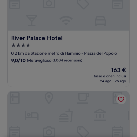
River Palace Hotel
River Palace Hotel
Struttura
a
0,2 km da Stazione metro di Flaminio - Piazza del Popolo
4.0
9.0
9,0/10
Meraviglioso
(1.004 recensioni)
stelle
su
Il
163 €
10,
prezzo
Meraviglioso,
tasse e oneri inclusi
attuale
24 ago - 25 ago
(1.004
è
recensioni)
163 €
Hotel Locarno