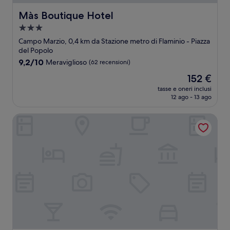
Màs Boutique Hotel
Màs Boutique Hotel
Struttura
a
Campo Marzio, 0,4 km da Stazione metro di Flaminio - Piazza
3.0
del Popolo
stelle
9.2
9,2/10
Meraviglioso
(62 recensioni)
su
Il
152 €
10,
prezzo
Meraviglioso,
tasse e oneri inclusi
attuale
12 ago - 13 ago
(62
è
recensioni)
152 €
Hotel Nazionale