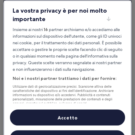
La vostra privacy è per noi molto
importante
Hotel Locarno
Hotel Locarno
Insieme ai nostri
16
partner archiviamo e/o accediamo alle
informazioni sul dispositivo dell'utente, come gli ID univoci
Struttura
nei cookie, per il trattamento dei dati personali. È possibile
a
Campo Marzio, 0,2 km da Stazione metro di Flaminio - Piazza
5.0
accettare o gestire le proprie scelte facendo clic di seguito
del Popolo
stelle
o in qualsiasi momento nella pagina dell'informativa sulla
9.8
9,8/10
Eccezionale
(561 recensioni)
su
privacy. Queste scelte verranno segnalate ai nostri partner
Il
472 €
10,
e non influenzeranno i dati sulla navigazione.
prezzo
Eccezionale,
tasse e oneri inclusi
attuale
18 ago - 19 ago
(561
Noi e i nostri partner trattiamo i dati per fornire:
è
recensioni)
472 €
Utilizzare dati di geolocalizzazione precisi. Scansione attiva delle
Palazzo Nainer
caratteristiche del dispositivo ai fini dell’identificazione. Archiviare
informazioni su dispositivo e/o accedervi. Pubblicità e contenuti
personalizzati, misurazione delle prestazioni dei contenuti e degli
annunci, ricerche sul pubblico, sviluppo di servizi.
Elenco dei partner (fornitori)
Accetto