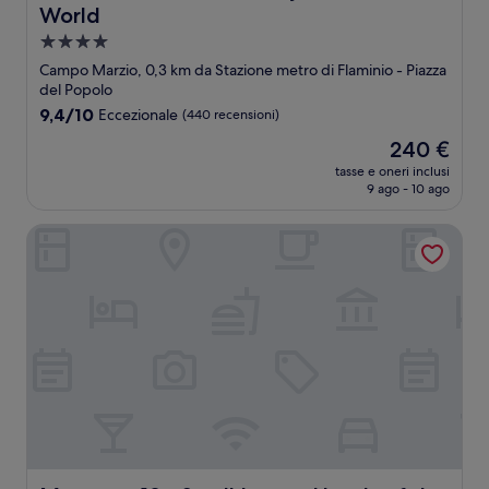
World
Struttura
a
Campo Marzio, 0,3 km da Stazione metro di Flaminio - Piazza
4.0
del Popolo
stelle
9.4
9,4/10
Eccezionale
(440 recensioni)
su
Il
240 €
10,
prezzo
Eccezionale,
tasse e oneri inclusi
attuale
9 ago - 10 ago
(440
è
recensioni)
240 €
Margutta 19 - Small Luxury Hotels of the World