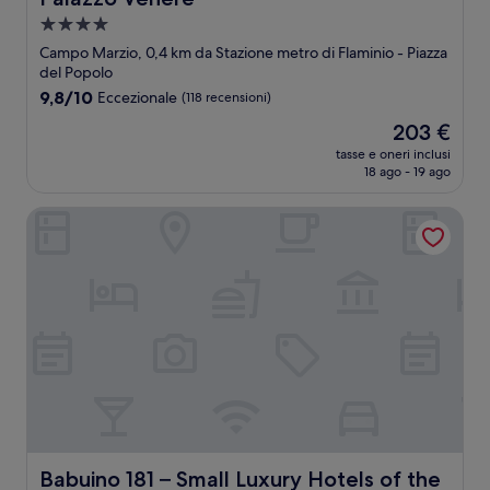
Struttura
a
Campo Marzio, 0,4 km da Stazione metro di Flaminio - Piazza
4.0
del Popolo
stelle
9.8
9,8/10
Eccezionale
(118 recensioni)
su
Il
203 €
10,
prezzo
Eccezionale,
tasse e oneri inclusi
attuale
18 ago - 19 ago
(118
è
recensioni)
203 €
Babuino 181 – Small Luxury Hotels of the World
Babuino 181 – Small Luxury Hotels of the World
Babuino 181 – Small Luxury Hotels of the