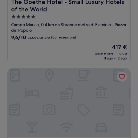
The Goethe Hotel - Small Luxury Hotels of the World
The Goethe Hotel - Small Luxury Hotels
of the World
Struttura
a
Campo Marzio, 0,4 km da Stazione metro di Flaminio - Piazza
5.0
del Popolo
stelle
9.6
9,6/10
Eccezionale
(88 recensioni)
su
Il
417 €
10,
prezzo
Eccezionale,
tasse e oneri inclusi
attuale
11 ago - 12 ago
(88
è
recensioni)
417 €
ROMEO Roma