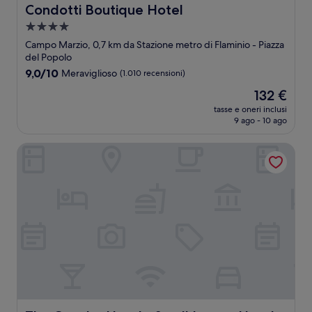
Condotti Boutique Hotel
Condotti Boutique Hotel
Struttura
a
Campo Marzio, 0,7 km da Stazione metro di Flaminio - Piazza
4.0
del Popolo
stelle
9.0
9,0/10
Meraviglioso
(1.010 recensioni)
su
Il
132 €
10,
prezzo
Meraviglioso,
tasse e oneri inclusi
attuale
9 ago - 10 ago
(1.010
è
recensioni)
132 €
The Goethe Hotel - Small Luxury Hotels of the World