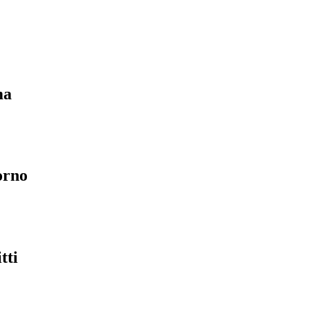
ma
orno
tti