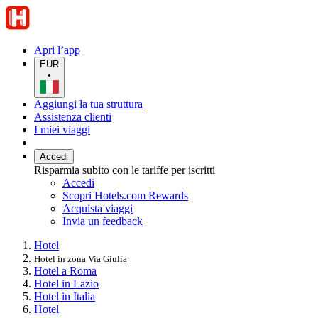
Apri l’app
EUR
•
Aggiungi la tua struttura
Assistenza clienti
I miei viaggi
Accedi
Risparmia subito con le tariffe per iscritti
Accedi
Scopri Hotels.com Rewards
Acquista viaggi
Invia un feedback
Hotel
Hotel in zona Via Giulia
Hotel a Roma
Hotel in Lazio
Hotel in Italia
Hotel