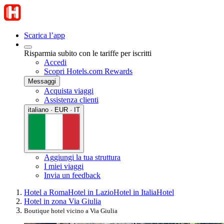
Scarica l’app
Risparmia subito con le tariffe per iscritti
Accedi
Scopri Hotels.com Rewards
Messaggi
Acquista viaggi
Assistenza clienti
italiano · EUR · IT
Aggiungi la tua struttura
I miei viaggi
Invia un feedback
Hotel a Roma
Hotel in Lazio
Hotel in Italia
Hotel
Hotel in zona Via Giulia
Boutique hotel vicino a Via Giulia