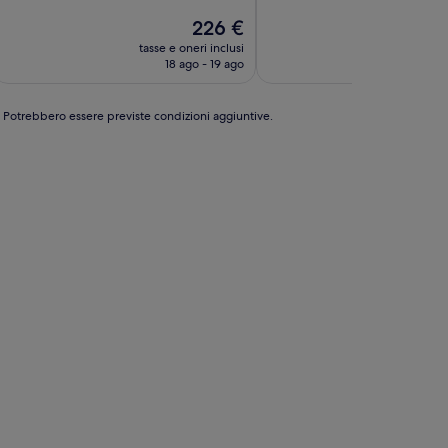
(26
(260
Il
226 €
recensioni)
recensioni)
prezzo
tasse e oneri inclusi
tasse e o
attuale
18 ago - 19 ago
25 a
è
226 €
e. Potrebbero essere previste condizioni aggiuntive.