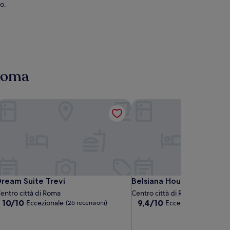
o.
 Roma
ream Suite Trevi
Belsiana House
ream Suite Trevi
Belsiana House
ream Suite Trevi
Belsiana House
entro città di Roma
Centro città di Roma
10.0
9.4
10/10
9,4/10
Eccezionale
Eccezionale
(26 recensioni)
(260 rec
su
su
10,
10,
Eccezionale,
Eccezionale,