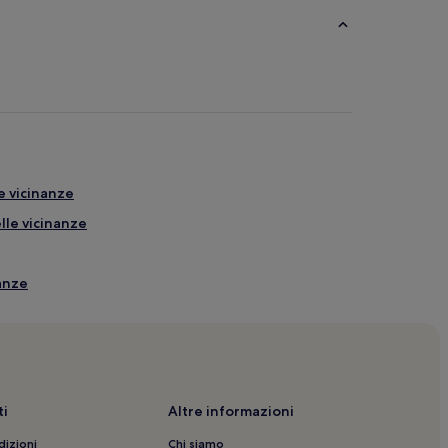
e vicinanze
elle vicinanze
nanze
icinanze
inanze
i
Altre informazioni
elle vicinanze
dizioni
Chi siamo