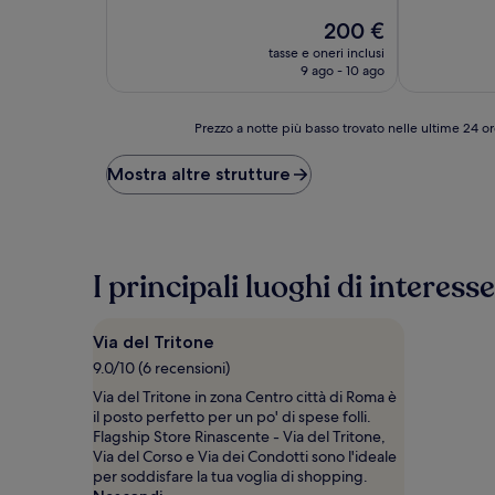
10,
su
stelle
Il
Eccezionale,
200 €
10,
prezzo
(1.000
Meraviglioso,
tasse e oneri inclusi
attuale
recensioni)
(563
9 ago - 10 ago
è
recensioni)
200 €
Prezzo
Prezzo a notte più basso trovato nelle ultime 24 or
a
notte
Mostra altre strutture
più
basso
trovato
nelle
ultime
I principali luoghi di interesse
24
ore,
per
Via del Tritone
un
soggiorno
9.0/10 (6 recensioni)
di
Via del Tritone in zona Centro città di Roma è
1
il posto perfetto per un po' di spese folli.
notte
Flagship Store Rinascente - Via del Tritone,
per
Via del Corso e Via dei Condotti sono l'ideale
2
per soddisfare la tua voglia di shopping.
adulti.