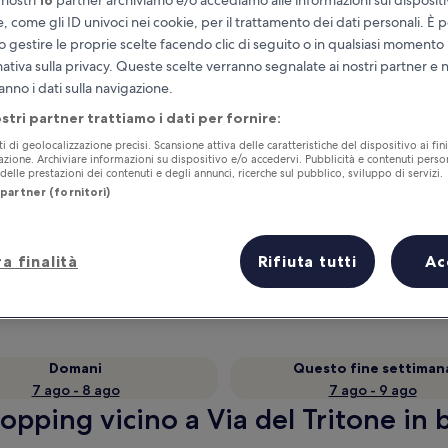
e, come gli ID univoci nei cookie, per il trattamento dei dati personali. È p
o gestire le proprie scelte facendo clic di seguito o in qualsiasi momento
mativa sulla privacy. Queste scelte verranno segnalate ai nostri partner e 
anno i dati sulla navigazione.
ostri partner trattiamo i dati per fornire:
ti di geolocalizzazione precisi. Scansione attiva delle caratteristiche del dispositivo ai fini
cazione. Archiviare informazioni su dispositivo e/o accedervi. Pubblicità e contenuti person
elle prestazioni dei contenuti e degli annunci, ricerche sul pubblico, sviluppo di servizi.
partner (fornitori)
Accumula vantaggi con ogni notte di
soggiorno
a finalità
Rifiuta tutti
Ac
Domani
Questo fine settiman
7 ago - 8 ago
7 ago - 9 ago
hopping vicino a Via del Tritone in 