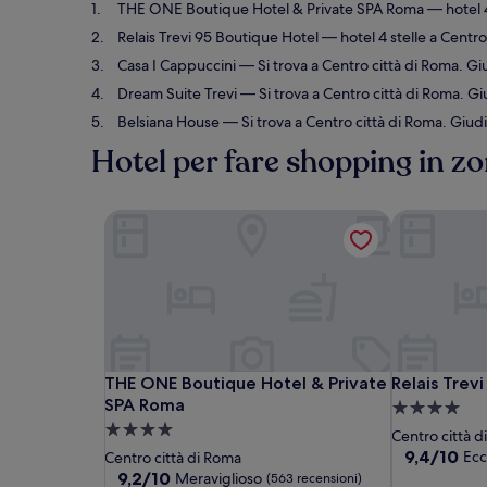
THE ONE Boutique Hotel & Private SPA Roma
— hotel 4
Relais Trevi 95 Boutique Hotel
— hotel 4 stelle a Centro
Casa I Cappuccini
— Si trova a Centro città di Roma. Giu
Dream Suite Trevi
— Si trova a Centro città di Roma. Giu
Belsiana House
— Si trova a Centro città di Roma. Giudi
Hotel per fare shopping in zo
THE ONE Boutique Hotel & Private SPA Roma
Relais Trevi
THE ONE Boutique Hotel & Private SPA Roma
Relais Trevi
THE ONE Boutique Hotel & Private
Relais Trev
SPA Roma
Struttura
Struttura
a
Centro città 
a
4.0
9.4
9,4/10
Ecc
Centro città di Roma
su
4.0
9.2
stelle
9,2/10
Meraviglioso
(563 recensioni)