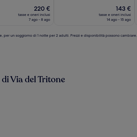
(421
Il
Il
220 €
143 €
recensioni)
prezzo
prezzo
tasse e oneri inclusi
tasse e oneri inclusi
attuale
attuale
7 ago - 8 ago
14 ago - 15 ago
è
è
220 €
143 €
e, per un soggiorno di 1 notte per 2 adulti. Prezzi e disponibilità possono cambiar
 di Via del Tritone