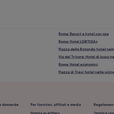
Roma: Resort e hotel con spa
Roma: Hotel LGBTQIA+
Piazza della Rotonda: hotel nell
Via del Tritone: Hotel di lusso n
Roma: Hotel economici
Piazza di Trevi: hotel nelle vici
Museo delle Cere: hotel nelle v
Via del Tritone: hotel a 3 stelle
Roma: Hotel con palestra
Città dell’Acqua: hotel nelle vic
i e domande
Per fornitori, affiliati e media
Regolament
Piazza del Campidoglio: hotel n
Diventa un affiliato
Termini e con