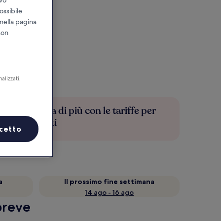
ossibile
 nella pagina
non
alizzati,
Risparmia di più con le tariffe per
soli iscritti
cetto
a
Il prossimo fine settimana
14 ago - 16 ago
breve