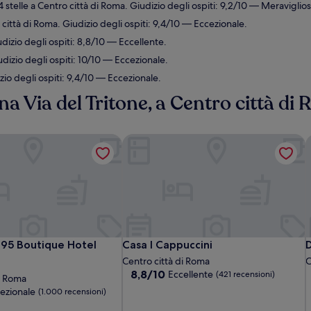
 stelle a Centro città di Roma. Giudizio degli ospiti: 9,2/10 — Meraviglios
 città di Roma. Giudizio degli ospiti: 9,4/10 — Eccezionale.
dizio degli ospiti: 8,8/10 — Eccellente.
dizio degli ospiti: 10/10 — Eccezionale.
zio degli ospiti: 9,4/10 — Eccezionale.
na Via del Tritone, a Centro città di
 95 Boutique Hotel
Casa I Cappuccini
D
 95 Boutique Hotel
Casa I Cappuccini
D
i 95 Boutique Hotel
Casa I Cappuccini
D
Centro città di Roma
C
8.8
8,8/10
Eccellente
(421 recensioni)
di Roma
su
ezionale
(1.000 recensioni)
10,
Eccellente,