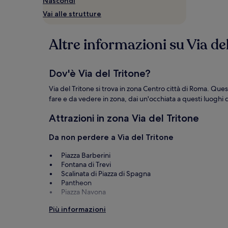
Nascondi
Prezzi
Vai alle strutture
e
disponibilità
possono
Altre informazioni su Via de
cambiare.
Potrebbero
essere
previste
Dov'è Via del Tritone?
condizioni
aggiuntive.
Via del Tritone si trova in zona Centro città di Roma. Ques
fare e da vedere in zona, dai un'occhiata a questi luoghi d
Attrazioni in zona Via del Tritone
Da non perdere a Via del Tritone
Piazza Barberini
Fontana di Trevi
Scalinata di Piazza di Spagna
Pantheon
Piazza Navona
Cose da fare in zona Via del Tritone
Più informazioni
Flagship Store Rinascente - Via del Tritone