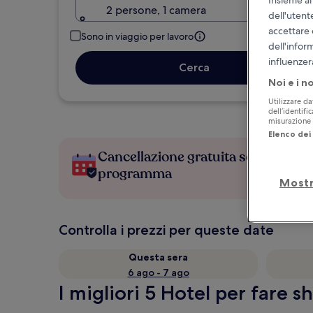
2 persone, 1 camera
dell'utent
accettare 
Sono in viaggio per lavoro
dell'infor
influenzer
Cerca
Noi e i n
Utilizzare da
dell’identifi
misurazione d
Elenco dei 
Cancellazione gratuita se cambi
programma
Mostr
Controlla i prezzi per queste date
Questa sera
6 ago - 7 ago
I migliori 5 Hotel per fare s