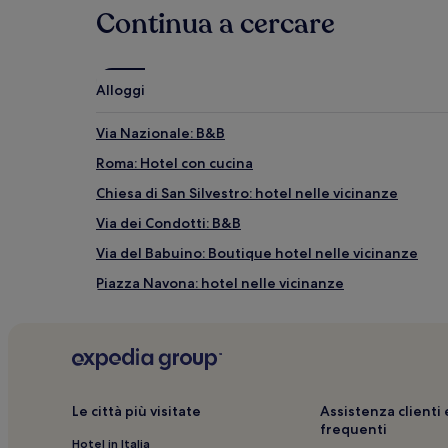
Musei Vaticani
Continua a cercare
Teatro de'Servi Roma
Palazzo del Quirinale
Convento dei Cappuccini
Alloggi
Via Nazionale: B&B
Roma: Hotel con cucina
Chiesa di San Silvestro: hotel nelle vicinanze
Via dei Condotti: B&B
Via del Babuino: Boutique hotel nelle vicinanze
Piazza Navona: hotel nelle vicinanze
Stazione di Roma Termini: hotel nelle vicinanze
Palazzo Incontro: hotel nelle vicinanze
Campo Marzio: hotel
Lazio: hotel
Le città più visitate
Assistenza client
frequenti
Centro città di Roma: hotel
Hotel in Italia