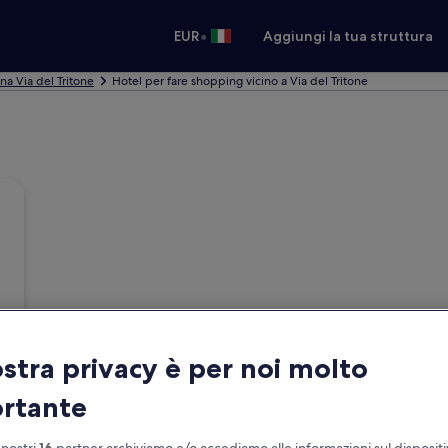
•
EUR
Aggiungi la tua struttura
na Via del Tritone
Hotel per fare shopping vicino a Via del Tritone
ostra privacy è per noi molto
rtante
 nostri
16
partner archiviamo e/o accediamo alle informazioni sul disposit