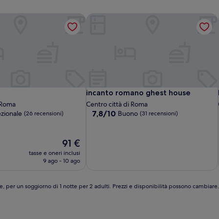
incanto romano ghest house
incanto romano ghest house
incanto romano ghest house
i Roma
Centro città di Roma
7.8
7,8/10
zionale
Buono
(26 recensioni)
(31 recensioni)
su
10,
Buono,
Il
91 €
(31
prezzo
tasse e oneri inclusi
recensioni)
attuale
9 ago - 10 ago
è
91 €
e, per un soggiorno di 1 notte per 2 adulti. Prezzi e disponibilità possono cambiar