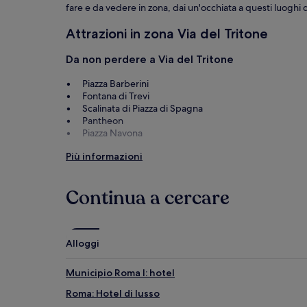
fare e da vedere in zona, dai un'occhiata a questi luoghi d
Attrazioni in zona Via del Tritone
Da non perdere a Via del Tritone
Piazza Barberini
Fontana di Trevi
Scalinata di Piazza di Spagna
Pantheon
Piazza Navona
Cose da fare in zona Via del Tritone
Più informazioni
Flagship Store Rinascente - Via del Tritone
Musei Vaticani
Continua a cercare
Teatro de'Servi Roma
Palazzo del Quirinale
Convento dei Cappuccini
Alloggi
Municipio Roma I: hotel
Roma: Hotel di lusso