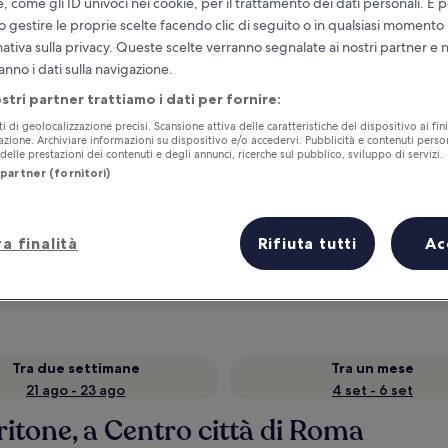
e, come gli ID univoci nei cookie, per il trattamento dei dati personali. È p
o gestire le proprie scelte facendo clic di seguito o in qualsiasi momento
mativa sulla privacy. Queste scelte verranno segnalate ai nostri partner e 
anno i dati sulla navigazione.
ostri partner trattiamo i dati per fornire:
ti di geolocalizzazione precisi. Scansione attiva delle caratteristiche del dispositivo ai fini
cazione. Archiviare informazioni su dispositivo e/o accedervi. Pubblicità e contenuti person
elle prestazioni dei contenuti e degli annunci, ricerche sul pubblico, sviluppo di servizi.
partner (fornitori)
Accumula vantaggi con ogni notte di
a finalità
Rifiuta tutti
Ac
soggiorno
Tra due settimane
Tra un mese
21 ago - 23 ago
4 set - 6 set
ritone, a Centro città di Roma