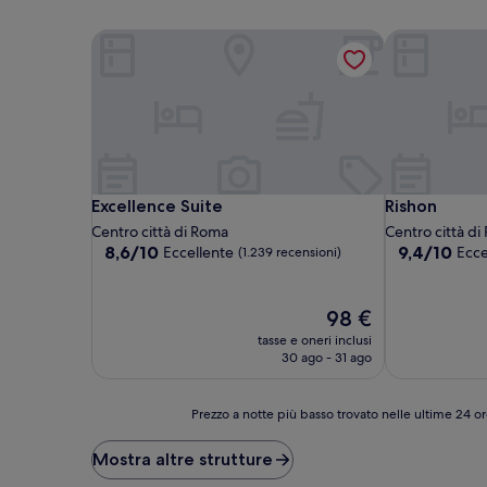
Excellence Suite
Rishon
Excellence Suite
Rishon
Excellence Suite
Rishon
Centro città di Roma
Centro città d
8.6
9.4
8,6/10
9,4/10
Eccellente
Ecce
(1.239 recensioni)
su
su
10,
10,
Eccellente,
Eccezionale,
Il
98 €
(1.239
(26
prezzo
tasse e oneri inclusi
recensioni)
recensioni)
attuale
30 ago - 31 ago
è
98 €
Prezzo
Prezzo a notte più basso trovato nelle ultime 24 or
a
notte
Mostra altre strutture
più