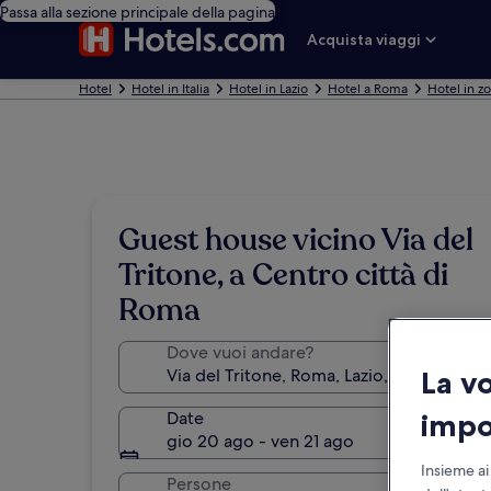
Passa alla sezione principale della pagina
Acquista viaggi
Hotel
Hotel in Italia
Hotel in Lazio
Hotel a Roma
Hotel in zo
Guest house vicino Via del
Tritone, a Centro città di
Roma
Dove vuoi andare?
La v
Date
impo
gio 20 ago - ven 21 ago
Insieme ai
Persone