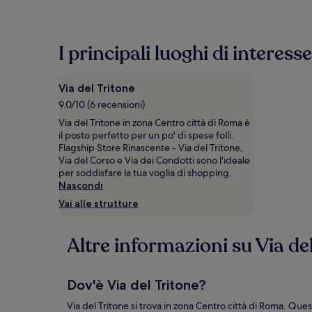
basso
trovato
nelle
ultime
I principali luoghi di interesse
24
ore,
per
Via del Tritone
un
soggiorno
9.0/10 (6 recensioni)
di
Via del Tritone in zona Centro città di Roma è
1
il posto perfetto per un po' di spese folli.
notte
Flagship Store Rinascente - Via del Tritone,
per
Via del Corso e Via dei Condotti sono l'ideale
2
per soddisfare la tua voglia di shopping.
adulti.
Nascondi
Prezzi
Vai alle strutture
e
disponibilità
possono
Altre informazioni su Via de
cambiare.
Potrebbero
essere
previste
Dov'è Via del Tritone?
condizioni
aggiuntive.
Via del Tritone si trova in zona Centro città di Roma. Ques