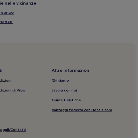
ie nelle vicinanze
cinanze
cinanze
i
Altre informazioni
dizioni
Chi siamo
dizioni di Vrbo
Lavora con noi
i
Guide turistiche
Vantaggi fedeltà con Hotels.com
st house
legali/Contatti