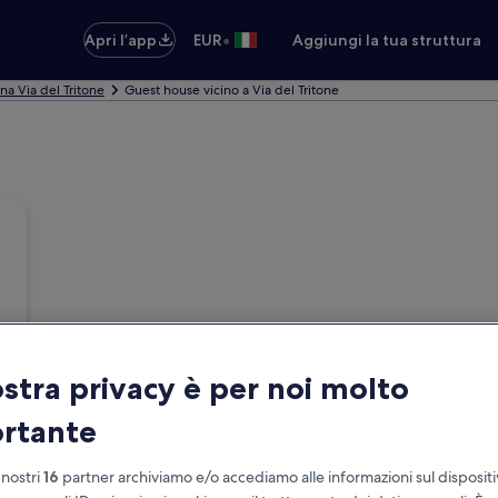
•
Apri l’app
EUR
Aggiungi la tua struttura
na Via del Tritone
Guest house vicino a Via del Tritone
ostra privacy è per noi molto
rtante
 nostri
16
partner archiviamo e/o accediamo alle informazioni sul disposit