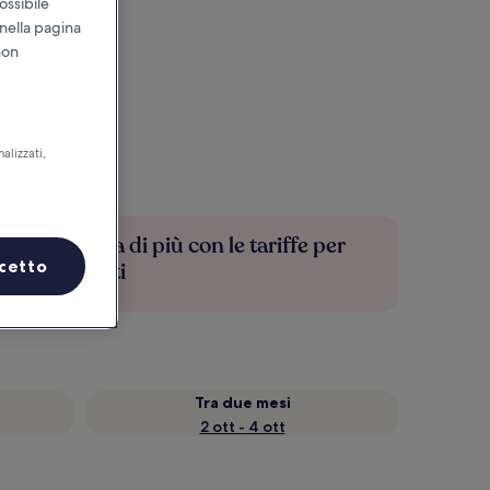
ossibile
 nella pagina
non
alizzati,
Risparmia di più con le tariffe per
cetto
soli iscritti
Tra due mesi
2 ott - 4 ott