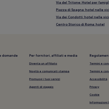
Via del Tritone: Hotel per famigl
Piazza di Spagna: hotel nelle vi
Via dei Condotti: hotel nelle vi
Centro Storico di Roma: hotel
Roma: Inn
Via Nazionale: hotel a 3 stelle
Via del Corso: hotel a 3 stelle
 vicinanze
Roma: Aparthotel
i e domande
Per fornitori, affiliati e media
Regolament
Via del Tritone: hotel a 3 stelle
Diventa un affiliato
Termini e con
Via Giulia: Aparthotel
Novità e comunicati stampa
Termini e con
Roma: Hotel con animali ammess
Promuovi i tuoi servizi
Accessibilità
Centro città di Roma: hotel
Agenti di viaggio
Privacy
Via del Babuino: Appartamenti
Cookie
Corso Vittorio Emanuele II: Gue
Informazioni 
Via dei Condotti: hotel a 5 stelle