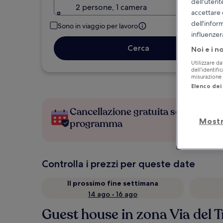
dell'utent
2 persone, 1 camera
accettare 
dell'infor
Sono in viaggio per lavoro
influenzer
Cerca
Noi e i n
Utilizzare da
dell’identifi
misurazione d
Elenco dei 
Cancellazione gratuita se cambi
Mostr
programma
Controlla i prezzi per queste date
Il prossimo fine settimana
14 ago - 16 ago
Guest house in zona Via del T