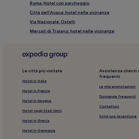
Roma: Hotel con parcheggio
Città dell’Acqua: hotel nelle vicinanze
Via Nazionale: Ostelli
Mercati di Traiano: hotel nelle vicinanze
Roma: B&B
Roma: Hotel con palestra
Via dei Condotti: B&B
Piazza Barberini: Hotel con colazione gratuita nelle
Le città più visitate
Assistenza client
frequenti
Piazza Barberini: Guest house
Hotel in Italia
Monti: Ostelli
Le mie prenotazioni
Hotel in Francia
Fontana delle Api: hotel nelle vicinanze
Domande frequenti
Hotel in Spagna
Galleria Alberto Sordi: hotel nelle vicinanze
Contattaci
Hotel negli Stati Uniti
Roma: Campeggi
Scrivi una recensione
Hotel in Grecia
Palazzo Borghese: hotel nelle vicinanze
Hotel in Germania
Roma: Hotel con piscina