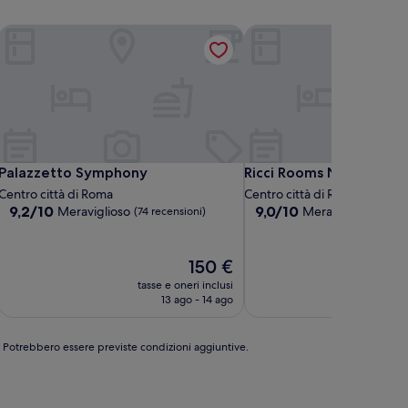
Palazzetto Symphony
Ricci Rooms Nazionale
Palazzetto Symphony
Ricci Rooms Nazionale
Palazzetto Symphony
Ricci Rooms Nazionale
Centro città di Roma
Centro città di Roma
9.2
9.0
9,2/10
9,0/10
Meraviglioso
Meraviglioso
(74 recensioni)
(44 r
su
su
10,
10,
Meraviglioso,
Meraviglioso,
Il
150 €
(74
(44
prezzo
tasse e oneri inclusi
tasse
recensioni)
recensioni)
attuale
13 ago - 14 ago
è
150 €
e. Potrebbero essere previste condizioni aggiuntive.