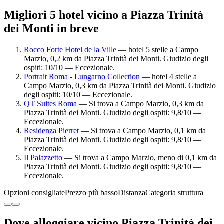
Migliori 5 hotel vicino a Piazza Trinità
dei Monti in breve
Rocco Forte Hotel de la Ville
— hotel 5 stelle a Campo
Marzio, 0,2 km da Piazza Trinità dei Monti. Giudizio degli
ospiti: 10/10 — Eccezionale.
Portrait Roma - Lungarno Collection
— hotel 4 stelle a
Campo Marzio, 0,3 km da Piazza Trinità dei Monti. Giudizio
degli ospiti: 10/10 — Eccezionale.
QT Suites Roma
— Si trova a Campo Marzio, 0,3 km da
Piazza Trinità dei Monti. Giudizio degli ospiti: 9,8/10 —
Eccezionale.
Residenza Pierret
— Si trova a Campo Marzio, 0,1 km da
Piazza Trinità dei Monti. Giudizio degli ospiti: 9,8/10 —
Eccezionale.
Il Palazzetto
— Si trova a Campo Marzio, meno di 0,1 km da
Piazza Trinità dei Monti. Giudizio degli ospiti: 9,8/10 —
Eccezionale.
Opzioni consigliate
Prezzo più basso
Distanza
Categoria struttura
Dove alloggiare vicino Piazza Trinità dei