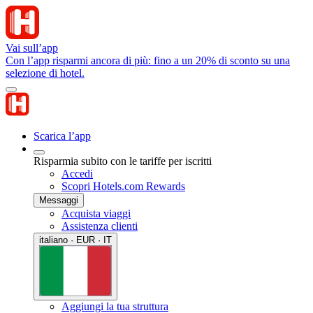
Vai sull’app
Con l’app risparmi ancora di più: fino a un 20% di sconto su una
selezione di hotel.
Scarica l’app
Risparmia subito con le tariffe per iscritti
Accedi
Scopri Hotels.com Rewards
Messaggi
Acquista viaggi
Assistenza clienti
italiano · EUR · IT
Aggiungi la tua struttura