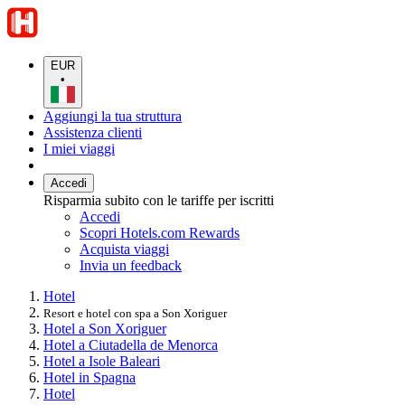
EUR
•
Aggiungi la tua struttura
Assistenza clienti
I miei viaggi
Accedi
Risparmia subito con le tariffe per iscritti
Accedi
Scopri Hotels.com Rewards
Acquista viaggi
Invia un feedback
Hotel
Resort e hotel con spa a Son Xoriguer
Hotel a Son Xoriguer
Hotel a Ciutadella de Menorca
Hotel a Isole Baleari
Hotel in Spagna
Hotel