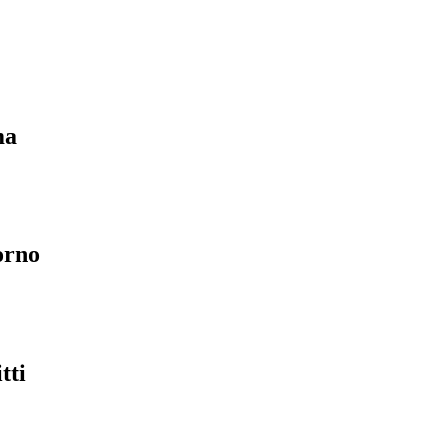
ma
orno
tti