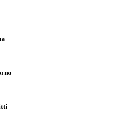
ma
orno
tti