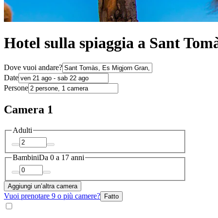
Hotel sulla spiaggia a Sant Tom
Dove vuoi andare?
Date
Persone
Camera 1
Adulti
Bambini
Da 0 a 17 anni
Aggiungi un’altra camera
Vuoi prenotare 9 o più camere?
Fatto