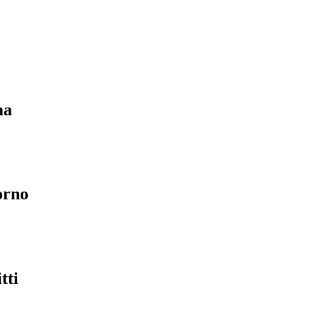
ma
orno
tti