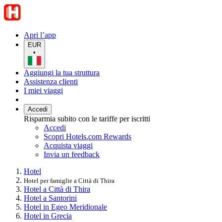
Apri l’app
EUR
•
Aggiungi la tua struttura
Assistenza clienti
I miei viaggi
Accedi
Risparmia subito con le tariffe per iscritti
Accedi
Scopri Hotels.com Rewards
Acquista viaggi
Invia un feedback
Hotel
Hotel per famiglie a Città di Thira
Hotel a Città di Thira
Hotel a Santorini
Hotel in Egeo Meridionale
Hotel in Grecia