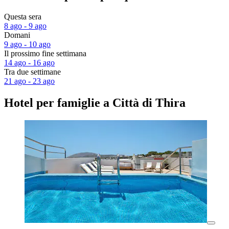
Questa sera
8 ago - 9 ago
Domani
9 ago - 10 ago
Il prossimo fine settimana
14 ago - 16 ago
Tra due settimane
21 ago - 23 ago
Hotel per famiglie a Città di Thira