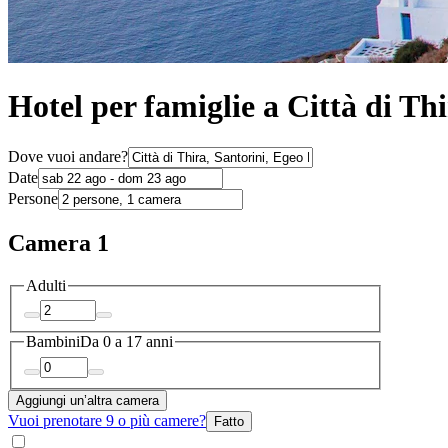
Hotel per famiglie a Città di Th
Dove vuoi andare?
Date
Persone
Camera 1
Adulti
Bambini
Da 0 a 17 anni
Aggiungi un’altra camera
Vuoi prenotare 9 o più camere?
Fatto