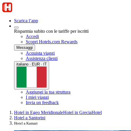
Scarica l’app
Risparmia subito con le tariffe per iscritti
Accedi
Scopri Hotels.com Rewards
Messaggi
Acquista viaggi
Assistenza clienti
italiano · EUR · IT
Aggiungi la tua struttura
I miei viaggi
Invia un feedback
Hotel in Egeo Meridionale
Hotel in Grecia
Hotel
Hotel a Santorini
Hotel a Kamari