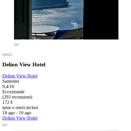
Delion View Hotel
Delion View Hotel
Santorini
9,4/10
Eccezionale
(293 recensioni)
172 €
tasse e oneri inclusi
18 ago - 19 ago
Delion View Hotel