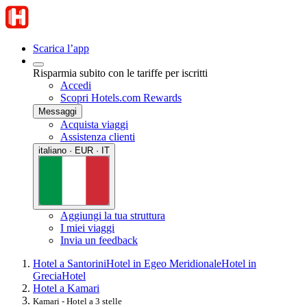
Scarica l’app
Risparmia subito con le tariffe per iscritti
Accedi
Scopri Hotels.com Rewards
Messaggi
Acquista viaggi
Assistenza clienti
italiano · EUR · IT
Aggiungi la tua struttura
I miei viaggi
Invia un feedback
Hotel a Santorini
Hotel in Egeo Meridionale
Hotel in
Grecia
Hotel
Hotel a Kamari
Kamari - Hotel a 3 stelle