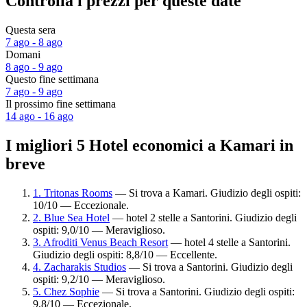
Controlla i prezzi per queste date
Questa sera
7 ago - 8 ago
Domani
8 ago - 9 ago
Questo fine settimana
7 ago - 9 ago
Il prossimo fine settimana
14 ago - 16 ago
I migliori 5 Hotel economici a Kamari in
breve
1. Tritonas Rooms
— Si trova a Kamari. Giudizio degli ospiti:
10/10 — Eccezionale.
2. Blue Sea Hotel
— hotel 2 stelle a Santorini. Giudizio degli
ospiti: 9,0/10 — Meraviglioso.
3. Afroditi Venus Beach Resort
— hotel 4 stelle a Santorini.
Giudizio degli ospiti: 8,8/10 — Eccellente.
4. Zacharakis Studios
— Si trova a Santorini. Giudizio degli
ospiti: 9,2/10 — Meraviglioso.
5. Chez Sophie
— Si trova a Santorini. Giudizio degli ospiti:
9,8/10 — Eccezionale.