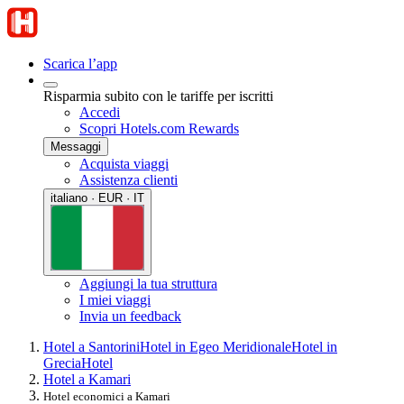
Scarica l’app
Risparmia subito con le tariffe per iscritti
Accedi
Scopri Hotels.com Rewards
Messaggi
Acquista viaggi
Assistenza clienti
italiano · EUR · IT
Aggiungi la tua struttura
I miei viaggi
Invia un feedback
Hotel a Santorini
Hotel in Egeo Meridionale
Hotel in
Grecia
Hotel
Hotel a Kamari
Hotel economici a Kamari