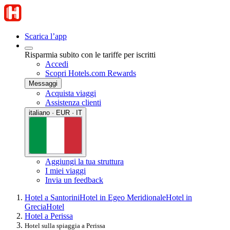
Scarica l’app
Risparmia subito con le tariffe per iscritti
Accedi
Scopri Hotels.com Rewards
Messaggi
Acquista viaggi
Assistenza clienti
italiano · EUR · IT
Aggiungi la tua struttura
I miei viaggi
Invia un feedback
Hotel a Santorini
Hotel in Egeo Meridionale
Hotel in
Grecia
Hotel
Hotel a Perissa
Hotel sulla spiaggia a Perissa