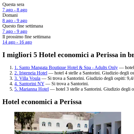
Questa sera
7 ago - 8 ago
Domani
8 ago - 9 ago
Questo fine settimana
7 ago - 9 ago
Il prossimo fine settimana
14 ago - 16 ago
I migliori 5 Hotel economici a Perissa in b
1. Santo Mangata Boutique Hotel & Spa - Adults Only
— hotel 
2. Irigeneia Hotel
— hotel 4 stelle a Santorini. Giudizio degli o
3. Villa Voula
— Si trova a Santorini. Giudizio degli ospiti: 9,
4. Santorini NY
— Si trova a Santorini.
5. Marianna Hotel
— hotel 3 stelle a Santorini. Giudizio degli 
Hotel economici a Perissa