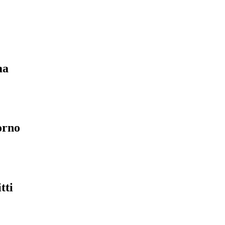
ma
orno
tti