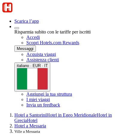
Scarica l’app
Risparmia subito con le tariffe per iscritti
Accedi
Scopri Hotels.com Rewards
Messaggi
Acquista viaggi
Assistenza clienti
italiano · EUR · IT
Aggiungi la tua struttura
I miei viaggi
Invia un feedback
Hotel a Santorini
Hotel in Egeo Meridionale
Hotel in
Grecia
Hotel
Hotel a Messaria
Ville a Messaria