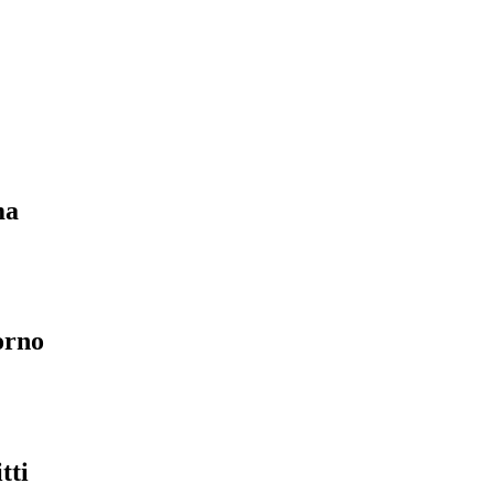
ma
orno
tti