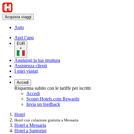
Acquista viaggi
Auto
Apri l’app
EUR
•
Aggiungi la tua struttura
Assistenza clienti
I miei viaggi
Accedi
Risparmia subito con le tariffe per iscritti
Accedi
Scopri Hotels.com Rewards
Invia un feedback
Hotel
Hotel con colazione gratuita a Messaria
Hotel a Messaria
Hotel a Santorini