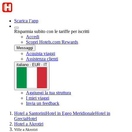
Scarica l’app
Risparmia subito con le tariffe per iscritti
Accedi
Scopri Hotels.com Rewards
Messaggi
Acquista viaggi
Assistenza clienti
italiano · EUR · IT
Aggiungi la tua struttura
I miei viaggi
Invia un feedback
Hotel a Santorini
Hotel in Egeo Meridionale
Hotel in
Grecia
Hotel
Hotel a Akrotiri
Ville a Akrotiri