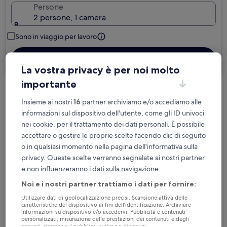
Persone
2 persone, 1 camera
Sono in viaggio per lavoro
Cerca
La vostra privacy è per noi molto
importante
Cancellazione gratuita se cambi
Insieme ai nostri
16
partner archiviamo e/o accediamo alle
programma
informazioni sul dispositivo dell'utente, come gli ID univoci
nei cookie, per il trattamento dei dati personali. È possibile
Accumula vantaggi con ogni notte di
accettare o gestire le proprie scelte facendo clic di seguito
soggiorno
o in qualsiasi momento nella pagina dell'informativa sulla
privacy. Queste scelte verranno segnalate ai nostri partner
e non influenzeranno i dati sulla navigazione.
Risparmia di più con le tariffe per soli
iscritti
Noi e i nostri partner trattiamo i dati per fornire:
Utilizzare dati di geolocalizzazione precisi. Scansione attiva delle
caratteristiche del dispositivo ai fini dell’identificazione. Archiviare
informazioni su dispositivo e/o accedervi. Pubblicità e contenuti
Controlla i prezzi per queste date
personalizzati, misurazione delle prestazioni dei contenuti e degli
annunci, ricerche sul pubblico, sviluppo di servizi.