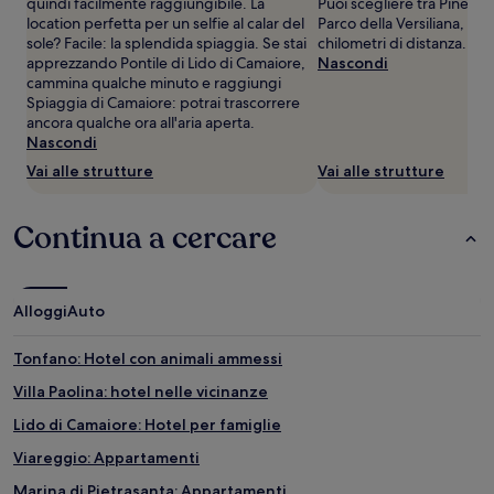
quindi facilmente raggiungibile. La
Puoi scegliere tra Pineta 
cambiare.
location perfetta per un selfie al calar del
Parco della Versiliana, en
Potrebbero
sole? Facile: la splendida spiaggia. Se stai
chilometri di distanza.
essere
apprezzando Pontile di Lido di Camaiore,
Nascondi
previste
cammina qualche minuto e raggiungi
condizioni
Spiaggia di Camaiore: potrai trascorrere
aggiuntive.
ancora qualche ora all'aria aperta.
Nascondi
Vai alle strutture
Vai alle strutture
Continua a cercare
Alloggi
Auto
Tonfano: Hotel con animali ammessi
Villa Paolina: hotel nelle vicinanze
Lido di Camaiore: Hotel per famiglie
Viareggio: Appartamenti
Marina di Pietrasanta: Appartamenti