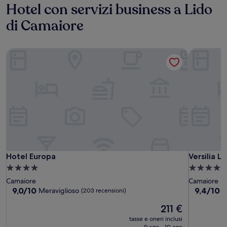
Hotel con servizi business a Lido
di Camaiore
Hotel Europa
Versilia L
Hotel Europa
Versilia L
Hotel Europa
Versilia L
Struttura
Struttura
a
a
Camaiore
Camaiore
4.0
4.0
9.0
9.4
9,0/10
9,4/10
Meraviglioso
E
(203 recensioni)
su
su
stelle
stelle
Il
211 €
10,
10,
prezzo
Meraviglioso,
Eccezional
tasse e oneri inclusi
attuale
(203
(752
9 ago - 10 ago