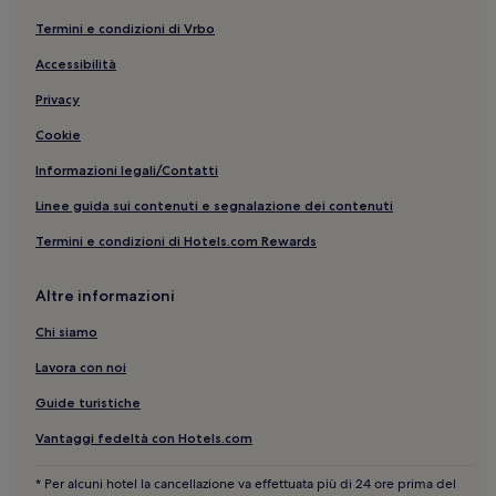
Monteggiori: hotel
Termini e condizioni di Vrbo
Viareggio: hotel a 2 stelle
Accessibilità
Passeggiata di Viareggio: hotel a 3 stelle
Spiaggia di Viareggio: Hotel con piscina nelle vicinanze
Privacy
Viareggio: Guest house
Cookie
Museo del Carnevale: hotel nelle vicinanze
Informazioni legali/Contatti
Duomo di Pietrasanta: hotel nelle vicinanze
Linee guida sui contenuti e segnalazione dei contenuti
Piano di Mommio: hotel
Termini e condizioni di Hotels.com Rewards
Piazza Maria Luisa: hotel nelle vicinanze
Altre informazioni
Marina di Pietrasanta: Hotel sulla spiaggia
Marina di Pietrasanta: hotel
Chi siamo
Pietrasanta: Ville
Lavora con noi
Viareggio: B&B
Guide turistiche
Stazione di Viareggio: hotel nelle vicinanze
Vantaggi fedeltà con Hotels.com
Marina di Pietrasanta: Hotel con parcheggio
* Per alcuni hotel la cancellazione va effettuata più di 24 ore prima del