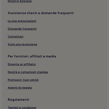
Hotel in Svizzera
Spiaggia di Viareggio: Hotel con parcheggio nelle vicinanze
Assistenza clienti e domande frequenti
Spiaggia di Viareggio: hotel a 2 stelle
Le mie prenotazioni
Marina di Pietrasanta: Hotel con cucina
Passeggiata di Viareggio: hotel a 4 stelle
Domande frequenti
Statua di Burlamacco: hotel nelle vicinanze
Contattaci
Spiaggia Libera: hotel nelle vicinanze
Scrivi una recensione
Lido di Camaiore: hotel
Per fornitori, affiliati e media
Spiaggia di Viareggio: Appartamenti
Diventa un affiliato
Viareggio: Chalet
Novità e comunicati stampa
Piazza Shelley: hotel nelle vicinanze
Lido di Camaiore: Appartamenti
Promuovi i tuoi servizi
Spiaggia di Viareggio: hotel nelle vicinanze
Agenti di viaggio
Parco della Versiliana: hotel nelle vicinanze
Regolamenti
Spiaggia di Pietrasanta: hotel nelle vicinanze
Termini e condizioni