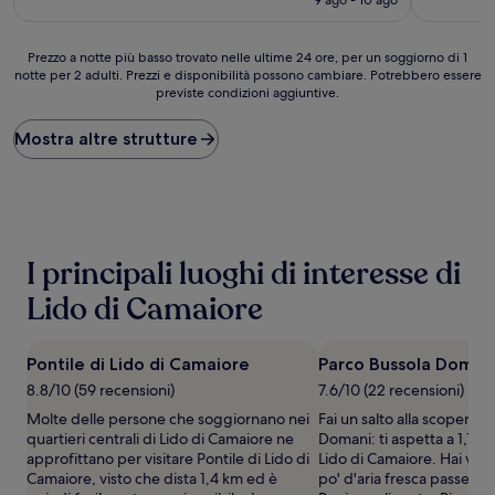
è
recensioni)
recensioni
211 €
Prezzo
Prezzo a notte più basso trovato nelle ultime 24 ore, per un soggiorno di 1
notte per 2 adulti. Prezzi e disponibilità possono cambiare. Potrebbero essere
a
previste condizioni aggiuntive.
notte
più
basso
Mostra altre strutture
trovato
nelle
ultime
24
ore,
per
I principali luoghi di interesse di
un
soggiorno
Lido di Camaiore
di
1
notte
Pontile di Lido di Camaiore
Parco Bussola Doman
per
8.8/10 (59 recensioni)
7.6/10 (22 recensioni)
2
adulti.
Molte delle persone che soggiornano nei
Fai un salto alla scoperta 
Prezzi
quartieri centrali di Lido di Camaiore ne
Domani: ti aspetta a 1,1 km
e
approfittano per visitare Pontile di Lido di
Lido di Camaiore. Hai vogl
disponibilità
Camaiore, visto che dista 1,4 km ed è
po' d'aria fresca passegg
possono