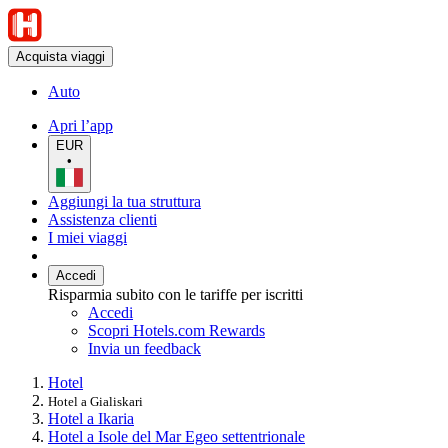
Acquista viaggi
Auto
Apri l’app
EUR
•
Aggiungi la tua struttura
Assistenza clienti
I miei viaggi
Accedi
Risparmia subito con le tariffe per iscritti
Accedi
Scopri Hotels.com Rewards
Invia un feedback
Hotel
Hotel a Gialiskari
Hotel a Ikaria
Hotel a Isole del Mar Egeo settentrionale