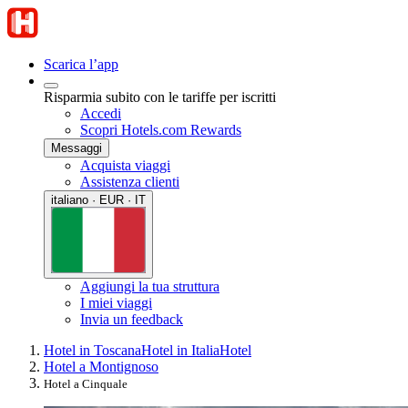
Scarica l’app
Risparmia subito con le tariffe per iscritti
Accedi
Scopri Hotels.com Rewards
Messaggi
Acquista viaggi
Assistenza clienti
italiano · EUR · IT
Aggiungi la tua struttura
I miei viaggi
Invia un feedback
Hotel in Toscana
Hotel in Italia
Hotel
Hotel a Montignoso
Hotel a Cinquale