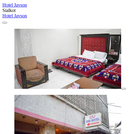
Hotel Javson
Sialkot
Hotel Javson