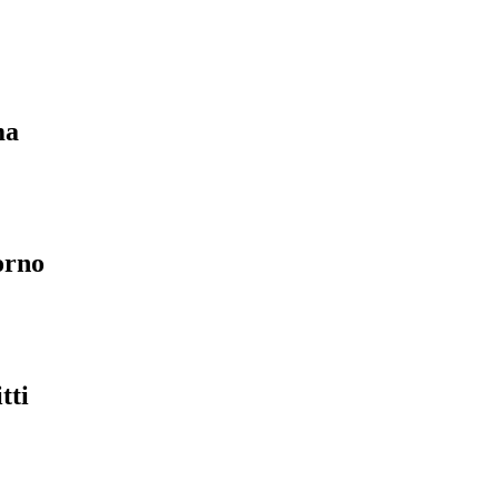
ma
orno
tti