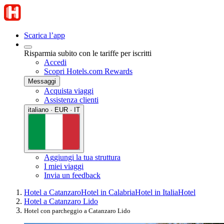
Scarica l’app
Risparmia subito con le tariffe per iscritti
Accedi
Scopri Hotels.com Rewards
Messaggi
Acquista viaggi
Assistenza clienti
italiano · EUR · IT
Aggiungi la tua struttura
I miei viaggi
Invia un feedback
Hotel a Catanzaro
Hotel in Calabria
Hotel in Italia
Hotel
Hotel a Catanzaro Lido
Hotel con parcheggio a Catanzaro Lido