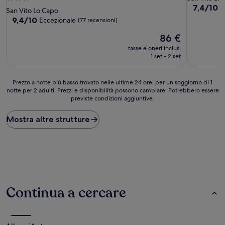
7.4
7,4/10
B
a
San Vito Lo Capo
su
3.0
9.4
9,4/10
Eccezionale
(77 recensioni)
10,
su
stelle
Buono,
Il
86 €
10,
(29
prezzo
Eccezionale,
tasse e oneri inclusi
recensioni
attuale
(77
1 set - 2 set
è
recensioni)
86 €
Prezzo
Prezzo a notte più basso trovato nelle ultime 24 ore, per un soggiorno di 1
notte per 2 adulti. Prezzi e disponibilità possono cambiare. Potrebbero essere
a
previste condizioni aggiuntive.
notte
più
basso
Mostra altre strutture
trovato
nelle
ultime
24
ore,
per
un
Continua a cercare
soggiorno
di
1
notte