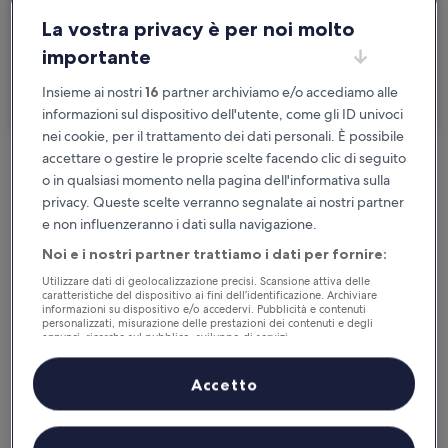
2 persone, 1 camera
La vostra privacy è per noi molto
importante
Sono in viaggio per lavoro
Insieme ai nostri
16
partner archiviamo e/o accediamo alle
Cerca
informazioni sul dispositivo dell'utente, come gli ID univoci
nei cookie, per il trattamento dei dati personali. È possibile
accettare o gestire le proprie scelte facendo clic di seguito
Cancellazione gratuita se cambi
o in qualsiasi momento nella pagina dell'informativa sulla
programma
privacy. Queste scelte verranno segnalate ai nostri partner
e non influenzeranno i dati sulla navigazione.
Accumula vantaggi con ogni notte di
Noi e i nostri partner trattiamo i dati per fornire:
soggiorno
Utilizzare dati di geolocalizzazione precisi. Scansione attiva delle
caratteristiche del dispositivo ai fini dell’identificazione. Archiviare
informazioni su dispositivo e/o accedervi. Pubblicità e contenuti
Risparmia di più con le tariffe per soli
personalizzati, misurazione delle prestazioni dei contenuti e degli
annunci, ricerche sul pubblico, sviluppo di servizi.
iscritti
Elenco dei partner (fornitori)
Accetto
Controlla i prezzi per queste date