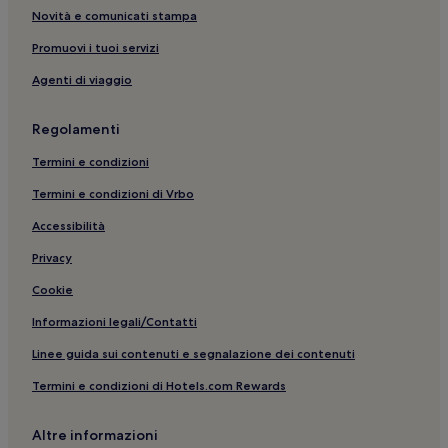
San Vito Lo Capo: hotel a 4 stelle
Novità e comunicati stampa
Riserva Naturale dello Zingaro: Hotel con piscina nelle
Promuovi i tuoi servizi
vicinanze
Agenti di viaggio
Gelateria Artigianale: hotel nelle vicinanze
Castelluzzo: Hotel con animali ammessi
Regolamenti
Macari: Hotel con colazione gratuita
Termini e condizioni
Riserva Naturale dello Zingaro: Guest house
Termini e condizioni di Vrbo
Purgatorio: hotel
Accessibilità
Castelluzzo: hotel
Privacy
San Vito Lo Capo: Hotel sulla spiaggia
Cookie
Scopello: Hotel con piscina
Informazioni legali/Contatti
Cala Tonnarella dell'Uzzo: hotel nelle vicinanze
Linee guida sui contenuti e segnalazione dei contenuti
Presepe Vivente di Balata di Baida: hotel nelle vicinanze
Termini e condizioni di Hotels.com Rewards
Castellammare del Golfo: hotel
Custonaci: Hotel con colazione gratuita
Altre informazioni