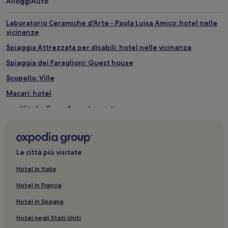
Alloggi
Auto
per
2
adulti.
Laboratorio Ceramiche d'Arte - Paola Luisa Amico: hotel nelle
Prezzi
vicinanze
e
Spiaggia Attrezzata per disabili: hotel nelle vicinanze
disponibilità
possono
Spiaggia dei Faraglioni: Guest house
cambiare.
Potrebbero
Scopello: Ville
essere
Macari: hotel
previste
condizioni
San Vito Lo Capo: Appartamenti
aggiuntive.
Spiaggia dei Faraglioni: Resort e hotel con spa nelle vicinanze
Piazza Santuario: hotel nelle vicinanze
Le città più visitate
Cala Bue Marino: hotel nelle vicinanze
Spiaggia Guidaloca: hotel nelle vicinanze
Hotel in Italia
San Vito Lo Capo: Hotel economici
Hotel in Francia
Tonnara di Bonagia: Appartamenti
Hotel in Spagna
Case di Girolamo: hotel
Hotel negli Stati Uniti