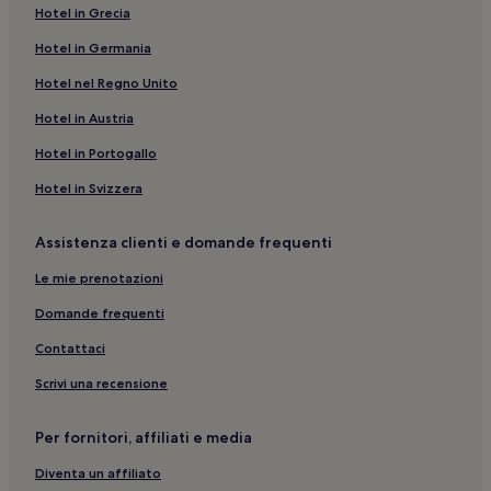
Custonaci: Hotel con piscina
Hotel in Grecia
Castelluzzo: hotel a 3 stelle
Hotel in Germania
Spiaggia dei Faraglioni: Hotel sulla spiaggia nelle vicinanze
Hotel nel Regno Unito
Buseto Palizzolo: hotel
Hotel in Austria
Scopello: Hotel con animali ammessi
Hotel in Portogallo
Erice: hotel a 3 stelle
Hotel in Svizzera
San Vito Lo Capo: hotel a 2 stelle
Riserva Naturale dello Zingaro: Hotel con cucina nelle
Assistenza clienti e domande frequenti
vicinanze
Le mie prenotazioni
San Vito Lo Capo: Hotel di lusso
Domande frequenti
Custonaci: B&B
Contattaci
Spiaggia dei Faraglioni: Hotel con sorgente termale nelle
vicinanze
Scrivi una recensione
Custonaci: hotel
Per fornitori, affiliati e media
Cala Bianca: hotel nelle vicinanze
Spiaggia Guidaloca: B&B
Diventa un affiliato