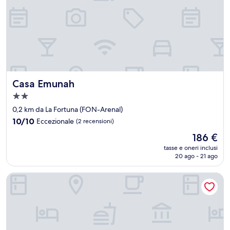
Casa Emunah
Casa Emunah
Struttura
a
0,2 km da La Fortuna (FON-Arenal)
2.0
10.0
10/10
Eccezionale
(2 recensioni)
stelle
su
Il
186 €
10,
prezzo
Eccezionale,
tasse e oneri inclusi
attuale
20 ago - 21 ago
(2
è
recensioni)
186 €
Cabinas Lupita