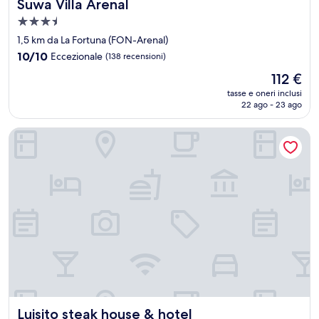
Suwa Villa Arenal
Suwa Villa Arenal
Struttura
a
1,5 km da La Fortuna (FON-Arenal)
3.5
10.0
10/10
Eccezionale
(138 recensioni)
stelle
su
Il
112 €
10,
prezzo
Eccezionale,
tasse e oneri inclusi
attuale
22 ago - 23 ago
(138
è
recensioni)
112 €
Luisito steak house & hotel
Luisito steak house & hotel
Luisito steak house & hotel