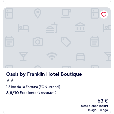
è
recensioni)
102 €
Oasis by Franklin Hotel Boutique
Oasis by Franklin Hotel Boutique
Oasis by Franklin Hotel Boutique
Struttura
a
1,5 km da La Fortuna (FON-Arenal)
2.0
8.8
8,8/10
Eccellente
(6 recensioni)
stelle
su
Il
63 €
10,
prezzo
Eccellente,
tasse e oneri inclusi
attuale
14 ago - 15 ago
(6
è