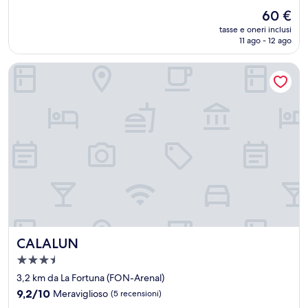
stelle
su
Il
60 €
10,
prezzo
Meraviglioso,
tasse e oneri inclusi
attuale
11 ago - 12 ago
(5
è
recensioni)
60 €
CALALUN
CALALUN
CALALUN
Struttura
a
3,2 km da La Fortuna (FON-Arenal)
3.5
9.2
9,2/10
Meraviglioso
(5 recensioni)
stelle
su