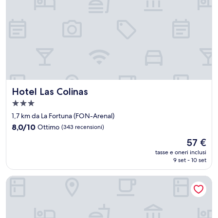
Hotel Las Colinas
Hotel Las Colinas
Struttura
a
1,7 km da La Fortuna (FON-Arenal)
3.0
8.0
8,0/10
Ottimo
(343 recensioni)
stelle
su
Il
57 €
10,
prezzo
Ottimo,
tasse e oneri inclusi
attuale
9 set - 10 set
(343
è
recensioni)
57 €
Coati Arenal Lodge