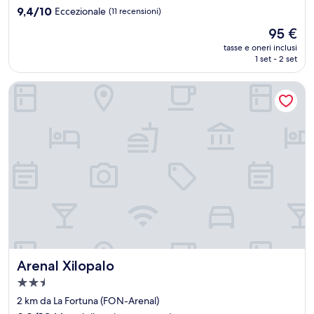
3.0
9.4
9,4/10
Eccezionale
(11 recensioni)
stelle
su
Il
95 €
10,
prezzo
Eccezionale,
tasse e oneri inclusi
attuale
1 set - 2 set
(11
è
recensioni)
95 €
Arenal Xilopalo
Arenal Xilopalo
Arenal Xilopalo
Struttura
a
2 km da La Fortuna (FON-Arenal)
2.5