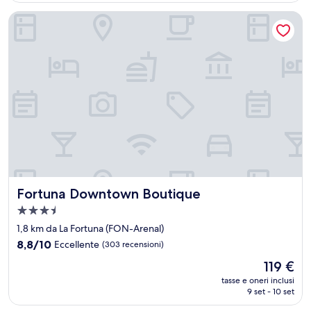
recensioni)
63 €
Fortuna Downtown Boutique
Fortuna Downtown Boutique
Fortuna Downtown Boutique
Struttura
a
1,8 km da La Fortuna (FON-Arenal)
3.5
8.8
8,8/10
Eccellente
(303 recensioni)
stelle
su
Il
119 €
10,
prezzo
Eccellente,
tasse e oneri inclusi
attuale
9 set - 10 set
(303
è
recensioni)