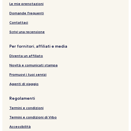
La Fortuna: Hotel economici
Le mie prenotazioni
Vulcano di Arenal: hotel nelle vicinanze
Domande frequenti
La Fortuna: Hotel con palestra
Contattaci
Los Ángeles: hotel
Scrivi una recensione
Sorgenti Termali del Paradiso: hotel nelle vicinanze
Costa Rica Chocolate Tour: hotel nelle vicinanze
Per fornitori, affiliati e media
Sorgenti termali di Los Lagos: hotel nelle vicinanze
Diventa un affiliato
Titoku Hot Springs: hotel nelle vicinanze
Novità e comunicati stampa
El Tanque: hotel
Promuovi i tuoi servizi
La Fortuna: hotel a 5 stelle
Agenti di viaggio
Sorgenti termali di Baldi: hotel nelle vicinanze
Eco Termales Fortuna: hotel nelle vicinanze
Regolamenti
Parco Avventura Go: hotel nelle vicinanze
Termini e condizioni
Chachagua: hotel
Termini e condizioni di Vrbo
La Fortuna: Hotel con colazione gratuita
Accessibilità