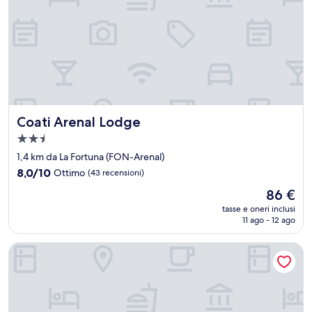
Coati Arenal Lodge
Coati Arenal Lodge
Struttura
a
1,4 km da La Fortuna (FON-Arenal)
2.5
8.0
8,0/10
Ottimo
(43 recensioni)
stelle
su
Il
86 €
10,
prezzo
Ottimo,
tasse e oneri inclusi
attuale
11 ago - 12 ago
(43
è
recensioni)
86 €
Casa Emunah