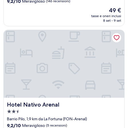
9.2
9,2/10
Meraviglioso
(146 recensioni)
stelle
su
Il
49 €
10,
prezzo
Meraviglioso,
tasse e oneri inclusi
attuale
8 set - 9 set
(146
è
recensioni)
49 €
Hotel Nativo Arenal
Hotel Nativo Arenal
Hotel Nativo Arenal
Struttura
a
Barrio Pilo, 1,9 km da La Fortuna (FON-Arenal)
2.5
9.2
9,2/10
Meraviglioso
(5 recensioni)