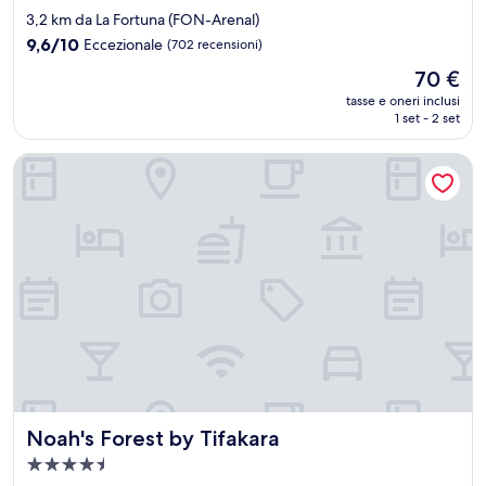
a
3,2 km da La Fortuna (FON-Arenal)
3.0
9.6
9,6/10
Eccezionale
(702 recensioni)
stelle
su
Il
70 €
10,
prezzo
Eccezionale,
tasse e oneri inclusi
attuale
1 set - 2 set
(702
è
recensioni)
70 €
Noah's Forest by Tifakara
Noah's Forest by Tifakara
Noah's Forest by Tifakara
Struttura