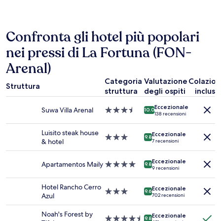
nelle
ultime
24
ore,
Confronta gli hotel più popolari
per
un
nei pressi di La Fortuna (FON-
soggiorno
di
Arenal)
1
Categoria
Valutazione
Colazio
notte
Struttura
per
struttura
degli ospiti
inclusa
2
Eccezionale
adulti.
Suwa Villa Arenal
Struttura
10.0
138 recensioni
Prezzi
a
e
3.5
Luisito steak house
disponibilità
Eccezionale
stelle
Struttura
9.8
& hotel
7 recensioni
possono
a
cambiare.
3.0
Potrebbero
Eccezionale
stelle
Apartamentos Maily
Struttura
9.8
9 recensioni
essere
a
previste
4.0
Hotel Rancho Cerro
condizioni
Eccezionale
stelle
Struttura
9.6
Azul
702 recensioni
aggiuntive.
a
3.0
Noah's Forest by
Eccezionale
stelle
Struttura
9.8