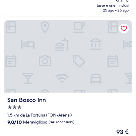
10,
prezzo
Meraviglioso,
tasse e oneri inclusi
attuale
25 ago - 26 ago
(401
è
recensioni)
89 €
San Bosco Inn
San Bosco Inn
San Bosco Inn
Struttura
a
1,5 km da La Fortuna (FON-Arenal)
3.0
9.0
9,0/10
Meraviglioso
(841 recensioni)
stelle
su
Il
93 €
10,
prezzo