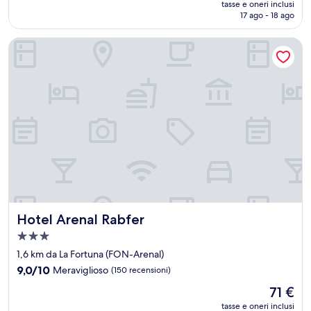
Meraviglioso,
tasse e oneri inclusi
attuale
17 ago - 18 ago
(841
è
recensioni)
93 €
Hotel Arenal Rabfer
Hotel Arenal Rabfer
Hotel Arenal Rabfer
Struttura
a
1,6 km da La Fortuna (FON-Arenal)
3.0
9.0
9,0/10
Meraviglioso
(150 recensioni)
stelle
su
Il
71 €
10,
prezzo
Meraviglioso,
tasse e oneri inclusi