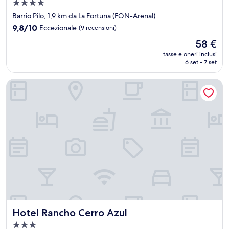
Struttura
a
Barrio Pilo, 1,9 km da La Fortuna (FON-Arenal)
4.0
9.8
9,8/10
Eccezionale
(9 recensioni)
stelle
su
Il
58 €
10,
prezzo
Eccezionale,
tasse e oneri inclusi
attuale
6 set - 7 set
(9
è
recensioni)
58 €
Hotel Rancho Cerro Azul
Hotel Rancho Cerro Azul
Hotel Rancho Cerro Azul
Struttura