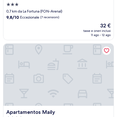
Struttura
a
0,7 km da La Fortuna (FON-Arenal)
3.0
9.8
9,8/10
Eccezionale
(7 recensioni)
stelle
su
Il
32 €
10,
prezzo
Eccezionale,
tasse e oneri inclusi
attuale
11 ago - 12 ago
(7
è
recensioni)
32 €
Apartamentos Maily
Apartamentos Maily
Apartamentos Maily