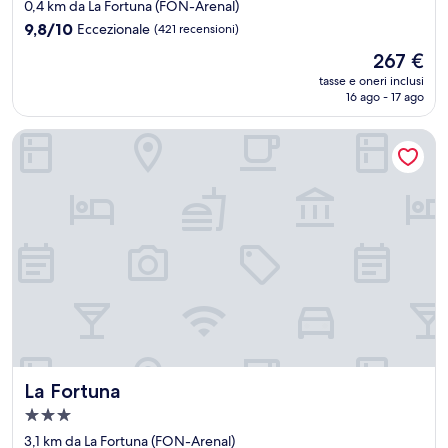
a
0,4 km da La Fortuna (FON-Arenal)
4.5
9.8
9,8/10
Eccezionale
(421 recensioni)
stelle
su
Il
267 €
10,
prezzo
Eccezionale,
tasse e oneri inclusi
attuale
16 ago - 17 ago
(421
è
recensioni)
267 €
La Fortuna
La Fortuna
La Fortuna
Struttura
a
3,1 km da La Fortuna (FON-Arenal)