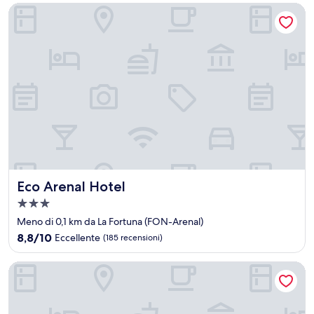
119 €
Eco Arenal Hotel
Eco Arenal Hotel
Eco Arenal Hotel
Struttura
a
Meno di 0,1 km da La Fortuna (FON-Arenal)
3.0
8.8
8,8/10
Eccellente
(185 recensioni)
stelle
su
10,
Hotel Las Colinas
Eccellente,
(185
recensioni)