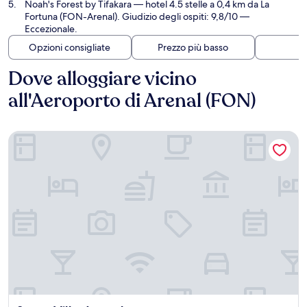
Noah's Forest by Tifakara
— hotel 4.5 stelle a 0,4 km da La
Fortuna (FON-Arenal). Giudizio degli ospiti: 9,8/10 —
Eccezionale.
Opzioni consigliate
Prezzo più basso
Di
Dove alloggiare vicino
all'Aeroporto di Arenal (FON)
Suwa Villa Arenal