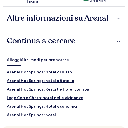
Tifakara
421 recensioni
a
4.5
stelle
Altre informazioni su Arenal
Continua a cercare
Alloggi
Altri modi per prenotare
Arenal Hot Springs: Hotel di lusso
Arenal Hot Springs: hotel a 5 stelle
Arenal Hot Springs: Resort e hotel con spa
Lago Cerro Chato: hotel nelle vicinanze
Arenal Hot Springs: Hotel economici
Arenal Hot Springs: hotel
La Fortuna: Resort e hotel con spa