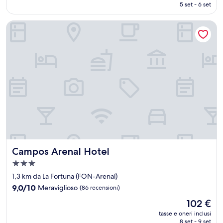
attuale
5 set - 6 set
(150
è
recensioni)
71 €
Campos Arenal Hotel
Campos Arenal Hotel
Campos Arenal Hotel
Struttura
a
1,3 km da La Fortuna (FON-Arenal)
3.0
9.0
9,0/10
Meraviglioso
(86 recensioni)
stelle
su
Il
102 €
10,
prezzo
Meraviglioso,
tasse e oneri inclusi
attuale
8 set - 9 set
(86