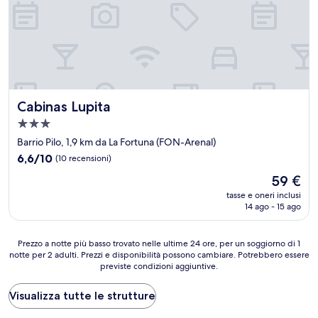
Cabinas Lupita
Cabinas Lupita
Struttura
a
Barrio Pilo, 1,9 km da La Fortuna (FON-Arenal)
3.0
6.6
6,6/10
(10 recensioni)
stelle
su
Il
59 €
10,
prezzo
(10
tasse e oneri inclusi
attuale
14 ago - 15 ago
recensioni)
è
59 €
Prezzo
Prezzo a notte più basso trovato nelle ultime 24 ore, per un soggiorno di 1
notte per 2 adulti. Prezzi e disponibilità possono cambiare. Potrebbero essere
a
previste condizioni aggiuntive.
notte
più
basso
Visualizza tutte le strutture
trovato