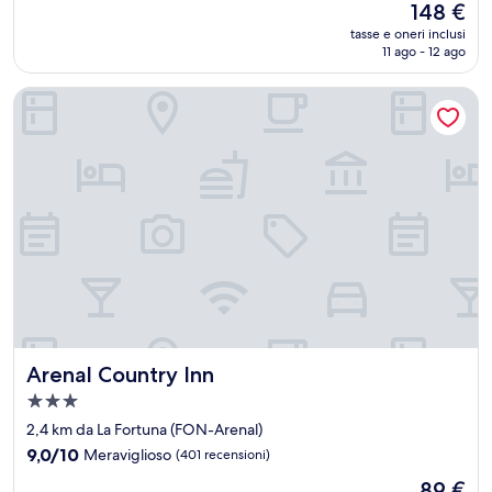
Il
148 €
10,
prezzo
Meraviglioso,
tasse e oneri inclusi
attuale
11 ago - 12 ago
(5
è
recensioni)
148 €
Arenal Country Inn
Arenal Country Inn
Arenal Country Inn
Struttura
a
2,4 km da La Fortuna (FON-Arenal)
3.0
9.0
9,0/10
Meraviglioso
(401 recensioni)
stelle
su
Il
89 €