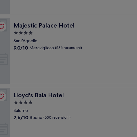
recensioni)
Majestic Palace Hotel
Majestic Palace Hotel
Struttura
a
Sant'Agnello
4.0
9.0
9,0/10
Meraviglioso
(586 recensioni)
stelle
su
10,
Meraviglioso,
(586
recensioni)
Lloyd's Baia Hotel
Lloyd's Baia Hotel
Struttura
a
Salerno
4.0
7.6
7,6/10
Buono
(630 recensioni)
stelle
su
10,
Buono,