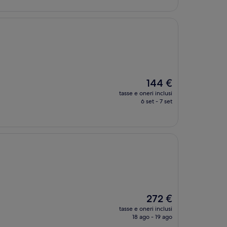
364 €
Il
144 €
prezzo
tasse e oneri inclusi
attuale
6 set - 7 set
è
144 €
Il
272 €
prezzo
tasse e oneri inclusi
attuale
18 ago - 19 ago
è