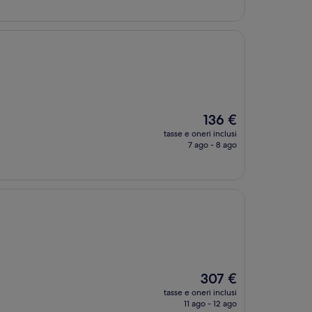
272 €
Il
136 €
prezzo
tasse e oneri inclusi
attuale
7 ago - 8 ago
è
136 €
Il
307 €
prezzo
tasse e oneri inclusi
attuale
11 ago - 12 ago