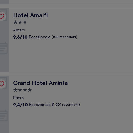
Hotel Amalfi
Hotel Amalfi
Struttura
a
Amalfi
3.0
9.6
9,6/10
Eccezionale
(108 recensioni)
stelle
su
10,
Eccezionale,
(108
recensioni)
Grand Hotel Aminta
Grand Hotel Aminta
Struttura
a
Priora
4.0
9.4
9,4/10
Eccezionale
(1.001 recensioni)
stelle
su
10,
Eccezionale,
(1.001
recensioni)