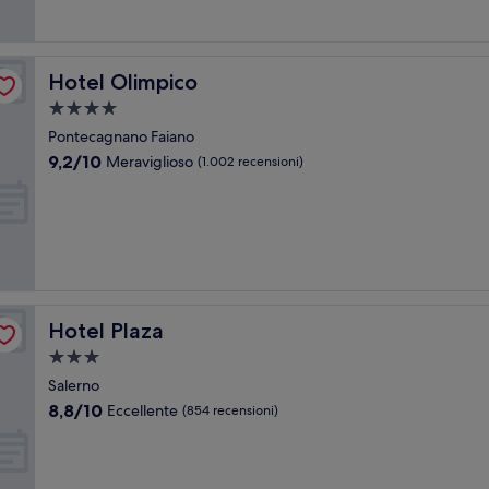
recensioni)
Hotel Olimpico
Hotel Olimpico
Struttura
a
Pontecagnano Faiano
4.0
9.2
9,2/10
Meraviglioso
(1.002 recensioni)
stelle
su
10,
Meraviglioso,
(1.002
recensioni)
Hotel Plaza
Hotel Plaza
Struttura
a
Salerno
3.0
8.8
8,8/10
Eccellente
(854 recensioni)
stelle
su
10,
Eccellente,
(854