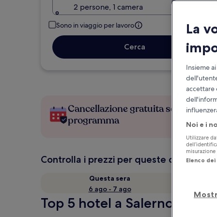
2 persone, 1 camera
La v
Sono in viaggio per lavoro
impo
Cerca
Insieme ai
dell'utent
accettare 
dell'infor
Cancellazione gratuita se cambi
influenzer
programma
Noi e i n
Utilizzare da
dell’identifi
misurazione d
Controlla i prezzi per queste date
Elenco dei 
Questa sera
6 ago - 7 ago
Mostr
Top 5 hotel a Salerno in bre