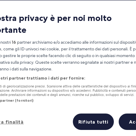
ostra privacy è per noi molto
rtante
 nostri
16
partner archiviamo e/o accediamo alle informazioni sul disposit
e, come gli ID univoci nei cookie, per il trattamento dei dati personali. È p
o gestire le proprie scelte facendo clic di seguito o in qualsiasi momento
mativa sulla privacy. Queste scelte verranno segnalate ai nostri partner e 
Accumula vantaggi con ogni notte di
anno i dati sulla navigazione.
soggiorno
ostri partner trattiamo i dati per fornire:
ti di geolocalizzazione precisi. Scansione attiva delle caratteristiche del dispositivo ai fini
cazione. Archiviare informazioni su dispositivo e/o accedervi. Pubblicità e contenuti person
elle prestazioni dei contenuti e degli annunci, ricerche sul pubblico, sviluppo di servizi.
partner (fornitori)
Domani
Questo fine settiman
7 ago - 8 ago
7 ago - 9 ago
a finalità
Rifiuta tutti
Ac
ve