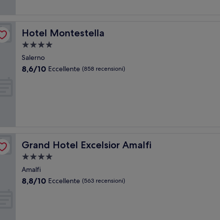
recensioni)
Hotel Montestella
Hotel Montestella
Struttura
a
Salerno
4.0
8.6
8,6/10
Eccellente
(858 recensioni)
stelle
su
10,
Eccellente,
(858
recensioni)
Grand Hotel Excelsior Amalfi
Grand Hotel Excelsior Amalfi
Struttura
a
Amalfi
4.0
8.8
8,8/10
Eccellente
(563 recensioni)
stelle
su
10,
Eccellente,
(563