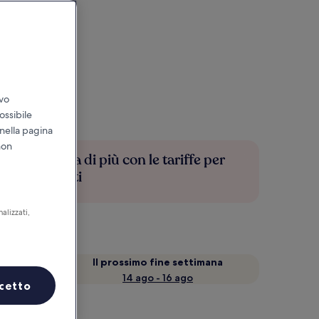
ivo
ossibile
 nella pagina
non
Risparmia di più con le tariffe per
soli iscritti
alizzati,
a
Il prossimo fine settimana
14 ago - 16 ago
cetto