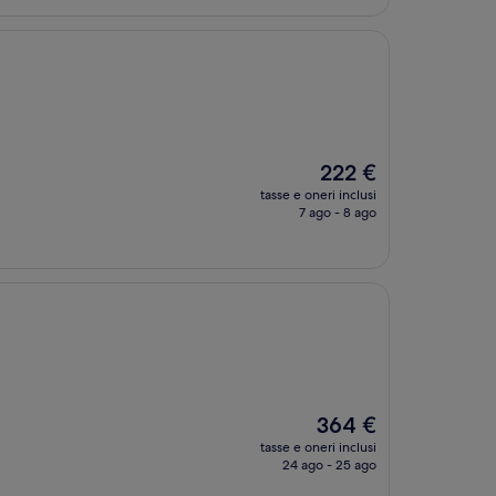
Il
222 €
prezzo
tasse e oneri inclusi
attuale
7 ago - 8 ago
è
222 €
Il
364 €
prezzo
tasse e oneri inclusi
attuale
24 ago - 25 ago
è