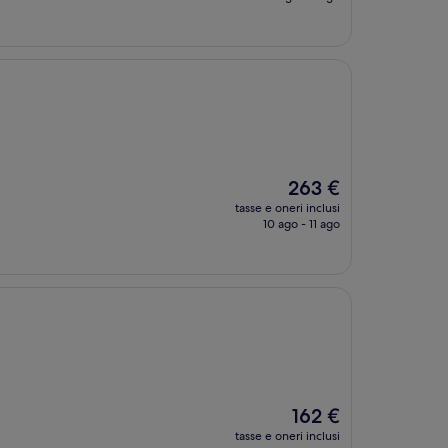
è
177 €
Il
263 €
prezzo
tasse e oneri inclusi
attuale
10 ago - 11 ago
è
263 €
Il
162 €
prezzo
tasse e oneri inclusi