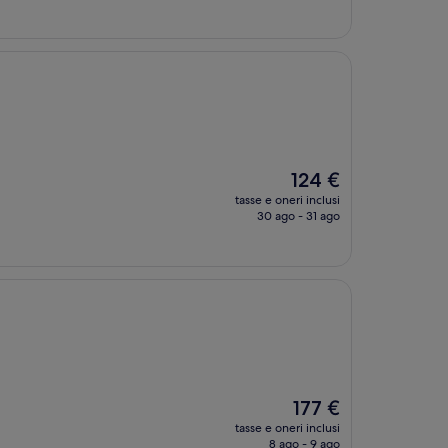
è
307 €
Il
124 €
prezzo
tasse e oneri inclusi
attuale
30 ago - 31 ago
è
124 €
Il
177 €
prezzo
tasse e oneri inclusi
attuale
8 ago - 9 ago