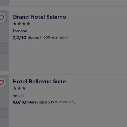
Grand Hotel Salerno
Grand Hotel Salerno
Struttura
a
Torrione
4.0
7.2
7,2/10
Buono
(1.005 recensioni)
stelle
su
10,
Buono,
(1.005
recensioni)
Hotel Bellevue Suite
Hotel Bellevue Suite
Struttura
a
Amalfi
3.0
9.0
9,0/10
Meraviglioso
(976 recensioni)
stelle
su
10,
Meraviglioso,
(976