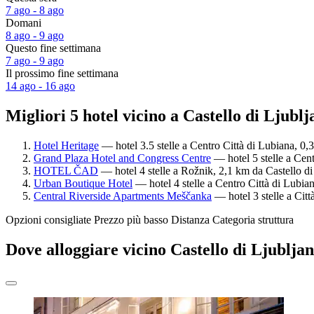
7 ago - 8 ago
Domani
8 ago - 9 ago
Questo fine settimana
7 ago - 9 ago
Il prossimo fine settimana
14 ago - 16 ago
Migliori 5 hotel vicino a Castello di Ljublj
Hotel Heritage
— hotel 3.5 stelle a Centro Città di Lubiana, 0,
Grand Plaza Hotel and Congress Centre
— hotel 5 stelle a Cent
HOTEL ČAD
— hotel 4 stelle a Rožnik, 2,1 km da Castello di
Urban Boutique Hotel
— hotel 4 stelle a Centro Città di Lubian
Central Riverside Apartments Meščanka
— hotel 3 stelle a Citt
Opzioni consigliate
Prezzo più basso
Distanza
Categoria struttura
Dove alloggiare vicino Castello di Ljublja