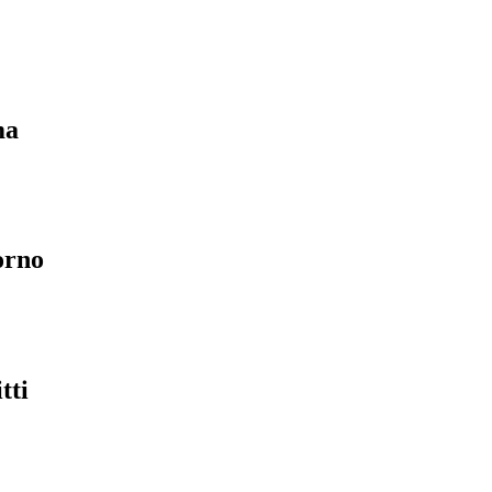
ma
orno
tti