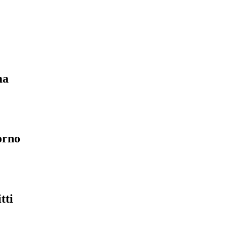
ma
orno
tti