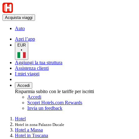
Acquista viaggi
Auto
Apri l’app
EUR
•
Aggiungi la tua struttura
Assistenza clienti
I miei viaggi
Accedi
Risparmia subito con le tariffe per iscritti
Accedi
Scopri Hotels.com Rewards
Invia un feedback
Hotel
Hotel in zona Palazzo Ducale
Hotel a Massa
Hotel in Toscana