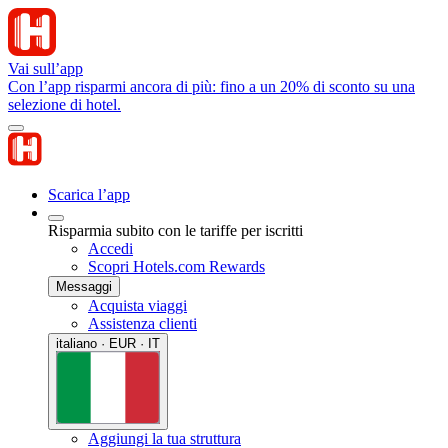
Vai sull’app
Con l’app risparmi ancora di più: fino a un 20% di sconto su una
selezione di hotel.
Scarica l’app
Risparmia subito con le tariffe per iscritti
Accedi
Scopri Hotels.com Rewards
Messaggi
Acquista viaggi
Assistenza clienti
italiano · EUR · IT
Aggiungi la tua struttura