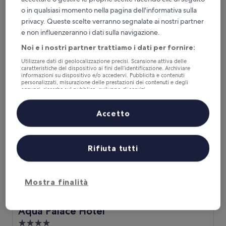
Be Mate Ponte di Rialto
Be Mate Ponte di Rialto
o in qualsiasi momento nella pagina dell'informativa sulla
privacy. Queste scelte verranno segnalate ai nostri partner
San Marco, 0,3 km da Procuratie Vecchie
e non influenzeranno i dati sulla navigazione.
9.8
9,8/10
Eccezionale
(180 recensioni)
su
Noi e i nostri partner trattiamo i dati per fornire:
Il
271 €
10,
prezzo
Eccezionale,
tasse e oneri inclusi
Utilizzare dati di geolocalizzazione precisi. Scansione attiva delle
attuale
caratteristiche del dispositivo ai fini dell’identificazione. Archiviare
20 ago - 21 ago
(180
è
informazioni su dispositivo e/o accedervi. Pubblicità e contenuti
recensioni)
personalizzati, misurazione delle prestazioni dei contenuti e degli
271 €
Aqua Palace Hotel
annunci, ricerche sul pubblico, sviluppo di servizi.
Elenco dei partner (fornitori)
Accetto
Rifiuta tutti
Mostra finalità
Aqua Palace Hotel
Aqua Palace Hotel
Struttura