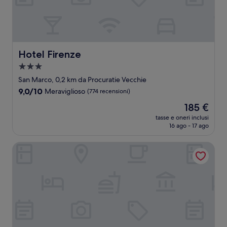
Hotel Firenze
Hotel Firenze
Struttura
a
San Marco, 0,2 km da Procuratie Vecchie
3.0
9.0
9,0/10
Meraviglioso
(774 recensioni)
stelle
su
Il
185 €
10,
prezzo
Meraviglioso,
tasse e oneri inclusi
attuale
16 ago - 17 ago
(774
è
recensioni)
185 €
Hotel Becher