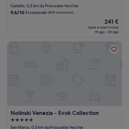
a
Castello, 0,3 km da Procuratie Vecchie
4.0
9.6
9,6/10
Eccezionale
(805 recensioni)
stelle
su
Il
241 €
10,
prezzo
Eccezionale,
tasse e oneri inclusi
attuale
19 ago - 20 ago
(805
è
recensioni)
241 €
Nolinski Venezia - Evok Collection
Nolinski Venezia - Evok Collection
Nolinski Venezia - Evok Collection
Struttura
a
San Marco, 0,3 km da Procuratie Vecchie