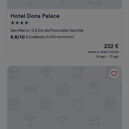
Hotel Dona Palace
Hotel Dona Palace
Struttura
a
San Marco, 0,2 km da Procuratie Vecchie
4.0
8.8
8,8/10
Eccellente
(1.000 recensioni)
stelle
su
Il
232 €
10,
prezzo
Eccellente,
tasse e oneri inclusi
attuale
16 ago - 17 ago
(1.000
è
recensioni)
232 €
Hotel Al ponte dei sospiri