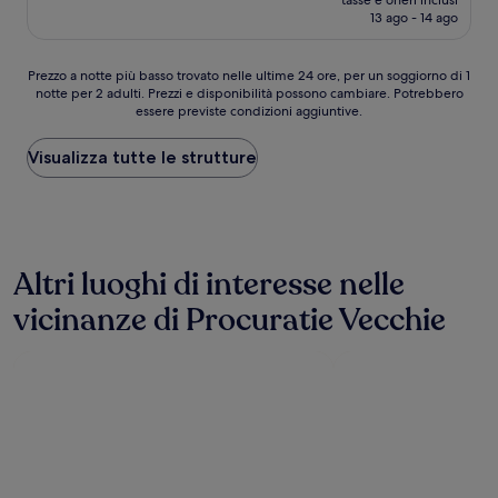
Ottimo,
tasse e oneri inclusi
attuale
13 ago - 14 ago
(143
è
recensioni)
118 €
Prezzo
Prezzo a notte più basso trovato nelle ultime 24 ore, per un soggiorno di 1
notte per 2 adulti. Prezzi e disponibilità possono cambiare. Potrebbero
a
essere previste condizioni aggiuntive.
notte
più
basso
Visualizza tutte le strutture
trovato
nelle
ultime
24
ore,
Altri luoghi di interesse nelle
per
un
vicinanze di Procuratie Vecchie
soggiorno
di
1
notte
per
2
adulti.
Prezzi
e
disponibilità