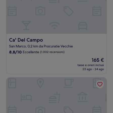
Ca' Del Campo
Ca' Del Campo
San Marco, 0,2 km da Procuratie Vecchie
8.8
8,8/10
Eccellente
(1.002 recensioni)
su
Il
165 €
10,
prezzo
Eccellente,
tasse e oneri inclusi
attuale
23 ago - 24 ago
(1.002
è
recensioni)
165 €
Hotel Firenze