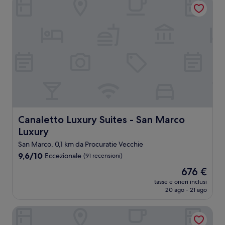
Canaletto Luxury Suites - San Marco Luxury
Canaletto Luxury Suites - San Marco
Luxury
San Marco, 0,1 km da Procuratie Vecchie
9.6
9,6/10
Eccezionale
(91 recensioni)
su
Il
676 €
10,
prezzo
Eccezionale,
tasse e oneri inclusi
attuale
20 ago - 21 ago
(91
è
recensioni)
676 €
Baglioni Hotel Luna - The Leading Hotels of the World