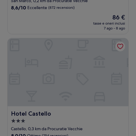
San Marco, 0,2 km da Procuratie Vecchie
8.6
8,6/10
Eccellente
(872 recensioni)
su
Il
86 €
10,
prezzo
Eccellente,
tasse e oneri inclusi
attuale
7 ago - 8 ago
(872
è
recensioni)
86 €
Hotel Castello
Hotel Castello
Hotel Castello
Struttura
a
Castello, 0,3 km da Procuratie Vecchie
3.0
8.0
8,0/10
Ottimo
(754 recensioni)