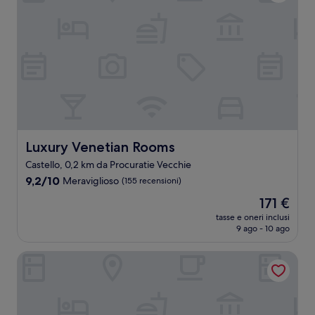
Luxury Venetian Rooms
Luxury Venetian Rooms
Castello, 0,2 km da Procuratie Vecchie
9.2
9,2/10
Meraviglioso
(155 recensioni)
su
Il
171 €
10,
prezzo
Meraviglioso,
tasse e oneri inclusi
attuale
9 ago - 10 ago
(155
è
recensioni)
171 €
Ca' Del Campo