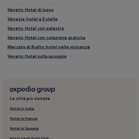
Veneto: Hotel di lusso
Venezia: hotel a 5 stelle
Veneto: Hotel con palestra
Veneto: Hotel con colazione gratuita
Mercato di Rialto: hotel nelle vicinanze
Veneto: Hotel sulla spiaggia
Isola di San Giorgio Maggiore: hotel a 3 stelle
Venezia: B&B
Venezia: Hotel con palestra
Venezia: Aparthotel
Le città più visitate
Bacino San Marco: hotel a 5 stelle
Hotel in Italia
Via Garibaldi: Appartamenti
Hotel in Francia
Veneto: B&B
Hotel in Spagna
Venezia: Hotel per famiglie
Hotel negli Stati Uniti