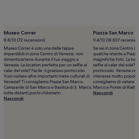
possono
cambiare.
Potrebbero
essere
previste
Museo Correr
Piazza San Marco
condizioni
aggiuntive.
8.8/10 (72 recensioni)
9.4/10 (18.837 recension
Museo Correr è solo una delle tappe
Se sei in zona Centro di
imperdibili in zona Centro di Venezia: non
qualche istante a Piazz
dimenticartene durante il tuo viaggio a
magnifiche foto. La loca
Venezia. La location perfetta per un selfie al
selfie al calar del sole? F
calar del sole? Facile: il grazioso porticciolo.
porticciolo. Venezia van
Vuoi visitare altre importanti mete culturali di
interesse molto popolari tr
Venezia? Ti consigliamo Piazza San Marco,
consigliamo di vistare al
Campanile di San Marco e Basilica di S. Marco,
Marco e Ponte di Rialto.
tutte distanti pochi chilometri.
Nascondi
Nascondi