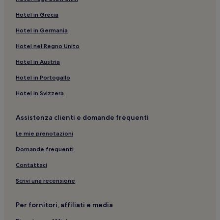
Caterina Tognon Arte Contemporanea: hotel nelle
vicinanze
Hotel in Grecia
Venezia: Ostelli
Hotel in Germania
Venezia: hotel
Hotel nel Regno Unito
Venezia: Hotel di lusso
Hotel in Austria
Veneto: Hotel con cucina
Hotel in Portogallo
Isola di San Giorgio Maggiore: B&B
Hotel in Svizzera
Veneto: Guest house
Veneto: Hotel economici
Assistenza clienti e domande frequenti
Bacino San Marco: hotel nelle vicinanze
Le mie prenotazioni
Venezia: Hotel con colazione gratuita
Domande frequenti
Isola di San Giorgio Maggiore: hotel a 4 stelle
Contattaci
Pala d’Oro: hotel nelle vicinanze
Scrivi una recensione
Venezia: Hotel con palestra
Venezia: hotel a 4 stelle
Per fornitori, affiliati e media
Venezia: hotel a 2 stelle