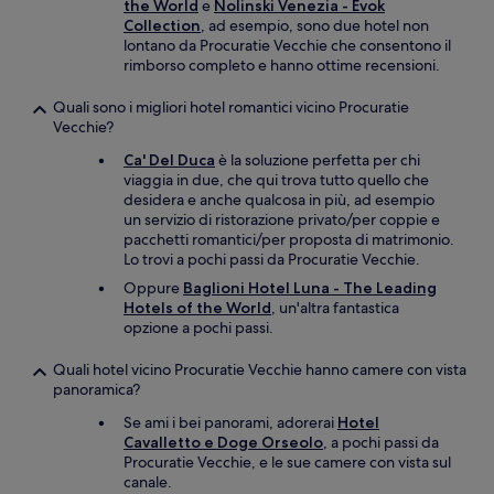
the World
e
Nolinski Venezia - Evok
Collection
, ad esempio, sono due hotel non
lontano da Procuratie Vecchie che consentono il
rimborso completo e hanno ottime recensioni.
Quali sono i migliori hotel romantici vicino Procuratie
Vecchie?
Ca' Del Duca
è la soluzione perfetta per chi
viaggia in due, che qui trova tutto quello che
desidera e anche qualcosa in più, ad esempio
un servizio di ristorazione privato/per coppie e
pacchetti romantici/per proposta di matrimonio.
Lo trovi a pochi passi da Procuratie Vecchie.
Oppure
Baglioni Hotel Luna - The Leading
Hotels of the World
, un'altra fantastica
opzione a pochi passi.
Quali hotel vicino Procuratie Vecchie hanno camere con vista
panoramica?
Se ami i bei panorami, adorerai
Hotel
Cavalletto e Doge Orseolo
, a pochi passi da
Procuratie Vecchie, e le sue camere con vista sul
canale.