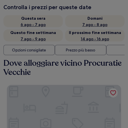
Controlla i prezzi per queste date
Questa sera
Domani
6 ago - 7 ago
7 ago - 8 ago
Questo fine settimana
Il prossimo fine settimana
7 ago - 9 ago
14 ago - 16 ago
Opzioni consigliate
Prezzo più basso
Di
Dove alloggiare vicino Procuratie
Vecchie
Fenice Studios