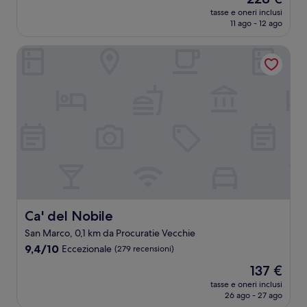
10,
prezzo
Eccezionale,
tasse e oneri inclusi
attuale
11 ago - 12 ago
(31
è
recensioni)
228 €
Ca' del Nobile
Ca' del Nobile
Ca' del Nobile
San Marco, 0,1 km da Procuratie Vecchie
9.4
9,4/10
Eccezionale
(279 recensioni)
su
Il
137 €
10,
prezzo
Eccezionale,
tasse e oneri inclusi
attuale
26 ago - 27 ago
(279
è