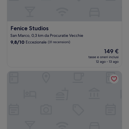
Fenice Studios
Fenice Studios
San Marco, 0,3 km da Procuratie Vecchie
9.8
9,8/10
Eccezionale
(31 recensioni)
su
Il
149 €
10,
prezzo
Eccezionale,
tasse e oneri inclusi
attuale
12 ago - 13 ago
(31
è
recensioni)
149 €
Violino D’Oro Venezia