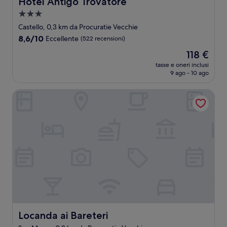
Hotel Antigo Trovatore
Hotel Antigo Trovatore
Struttura
a
Castello, 0,3 km da Procuratie Vecchie
3.0
8.6
8,6/10
Eccellente
(522 recensioni)
stelle
su
Il
118 €
10,
prezzo
Eccellente,
tasse e oneri inclusi
attuale
9 ago - 10 ago
(522
è
recensioni)
118 €
Locanda ai Bareteri
Locanda ai Bareteri
Locanda ai Bareteri