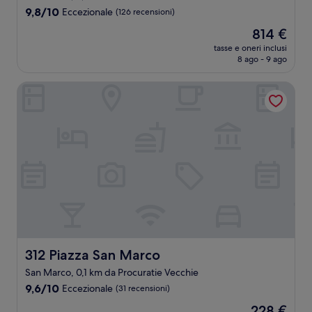
5.0
9.8
9,8/10
Eccezionale
(126 recensioni)
stelle
su
Il
814 €
10,
prezzo
Eccezionale,
tasse e oneri inclusi
attuale
8 ago - 9 ago
(126
è
recensioni)
814 €
312 Piazza San Marco
312 Piazza San Marco
312 Piazza San Marco
San Marco, 0,1 km da Procuratie Vecchie
9.6
9,6/10
Eccezionale
(31 recensioni)
su
Il
228 €