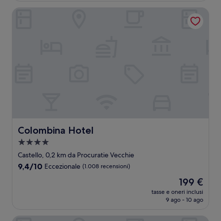
recensioni)
137 €
Colombina Hotel
Colombina Hotel
Colombina Hotel
Struttura
a
Castello, 0,2 km da Procuratie Vecchie
4.0
9.4
9,4/10
Eccezionale
(1.008 recensioni)
stelle
su
Il
199 €
10,
prezzo
Eccezionale,
tasse e oneri inclusi
attuale
9 ago - 10 ago
(1.008
è
recensioni)
199 €
Canaletto Luxury Suites - San Marco Luxury