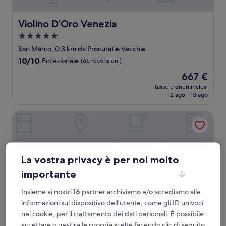
Violino D’Oro Venezia
Violino D’Oro Venezia
Struttura
a
San Marco, 0,3 km da Procuratie Vecchie
5.0
10.0
10/10
Eccezionale
(66 recensioni)
stelle
su
Il
667 €
10,
prezzo
Eccezionale,
tasse e oneri inclusi
attuale
12 ago - 13 ago
(66
è
recensioni)
667 €
Be Mate Ponte di Rialto
La vostra privacy è per noi molto
importante
Insieme ai nostri
16
partner archiviamo e/o accediamo alle
informazioni sul dispositivo dell'utente, come gli ID univoci
nei cookie, per il trattamento dei dati personali. È possibile
accettare o gestire le proprie scelte facendo clic di seguito