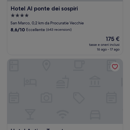
Hotel Al ponte dei sospiri
Hotel Al ponte dei sospiri
Struttura
a
San Marco, 0,2 km da Procuratie Vecchie
4.0
8.6
8,6/10
Eccellente
(643 recensioni)
stelle
su
Il
175 €
10,
prezzo
Eccellente,
tasse e oneri inclusi
attuale
16 ago - 17 ago
(643
è
recensioni)
175 €
Hotel Antigo Trovatore