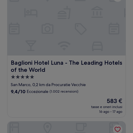
Baglioni Hotel Luna - The Leading Hotels of the World
Baglioni Hotel Luna - The Leading Hotels
of the World
Struttura
a
San Marco, 0,2 km da Procuratie Vecchie
5.0
9.4
9,4/10
Eccezionale
(1.002 recensioni)
stelle
su
Il
583 €
10,
prezzo
Eccezionale,
tasse e oneri inclusi
attuale
16 ago - 17 ago
(1.002
è
recensioni)
583 €
Luxury Venetian Rooms