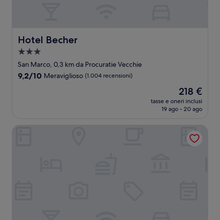
Hotel Becher
Hotel Becher
Struttura
a
San Marco, 0,3 km da Procuratie Vecchie
3.0
9.2
9,2/10
Meraviglioso
(1.004 recensioni)
stelle
su
Il
218 €
10,
prezzo
Meraviglioso,
tasse e oneri inclusi
attuale
19 ago - 20 ago
(1.004
è
recensioni)
218 €
Hotel Dona Palace