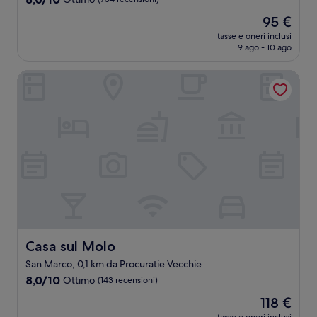
stelle
su
Il
95 €
10,
prezzo
Ottimo,
tasse e oneri inclusi
attuale
9 ago - 10 ago
(754
è
recensioni)
95 €
Casa sul Molo
Casa sul Molo
Casa sul Molo
San Marco, 0,1 km da Procuratie Vecchie
8.0
8,0/10
Ottimo
(143 recensioni)
su
Il
118 €
10,
prezzo