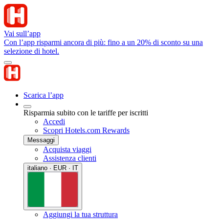
Vai sull’app
Con l’app risparmi ancora di più: fino a un 20% di sconto su una
selezione di hotel.
Scarica l’app
Risparmia subito con le tariffe per iscritti
Accedi
Scopri Hotels.com Rewards
Messaggi
Acquista viaggi
Assistenza clienti
italiano · EUR · IT
Aggiungi la tua struttura