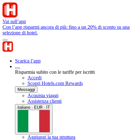
Vai sull’app
Con l’app risparmi ancora di più: fino a un 20% di sconto su una
selezione di hotel.
Scarica l’app
Risparmia subito con le tariffe per iscritti
Accedi
Scopri Hotels.com Rewards
Messaggi
Acquista viaggi
Assistenza clienti
italiano · EUR · IT
Aggiungi la tua struttura