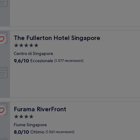
10,
Eccellente,
(1.841
recensioni)
The Fullerton Hotel Singapore
The Fullerton Hotel Singapore
Struttura
a
Centro di Singapore
5.0
9.6
9,6/10
Eccezionale
(1.377 recensioni)
stelle
su
10,
Eccezionale,
(1.377
recensioni)
Furama RiverFront
Furama RiverFront
Struttura
a
Fiume Singapore
4.0
8.0
8,0/10
Ottimo
(1.561 recensioni)
stelle
su