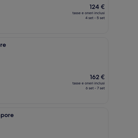
Il
124 €
prezzo
tasse e oneri inclusi
attuale
4 set - 5 set
è
124 €
re
Il
162 €
prezzo
tasse e oneri inclusi
attuale
6 set - 7 set
è
162 €
apore