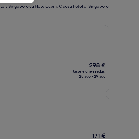
 notte a Singapore su Hotels.com. Questi hotel di Singapore
Il
298 €
prezzo
tasse e oneri inclusi
attuale
28 ago - 29 ago
è
298 €
Il
171 €