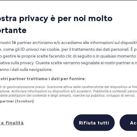
ostra privacy è per noi molto
rtante
 nostri
16
partner archiviamo e/o accediamo alle informazioni sul disposit
e, come gli ID univoci nei cookie, per il trattamento dei dati personali. È p
o gestire le proprie scelte facendo clic di seguito o in qualsiasi momento
mativa sulla privacy. Queste scelte verranno segnalate ai nostri partner e 
Accumula vantaggi con ogni notte di
anno i dati sulla navigazione.
soggiorno
ostri partner trattiamo i dati per fornire:
ti di geolocalizzazione precisi. Scansione attiva delle caratteristiche del dispositivo ai fini
cazione. Archiviare informazioni su dispositivo e/o accedervi. Pubblicità e contenuti person
elle prestazioni dei contenuti e degli annunci, ricerche sul pubblico, sviluppo di servizi.
partner (fornitori)
Domani
Questo fine settiman
7 ago - 8 ago
7 ago - 9 ago
a finalità
Rifiuta tutti
Ac