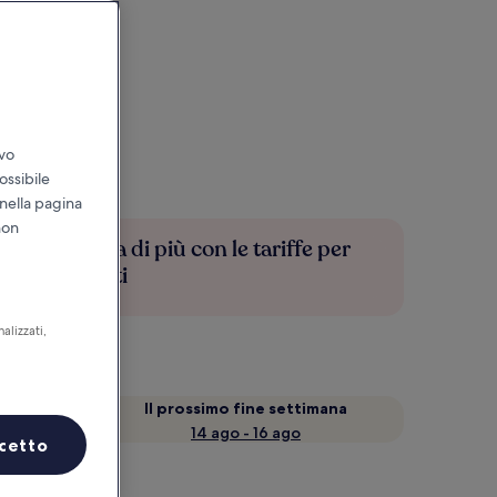
ivo
ossibile
 nella pagina
non
Risparmia di più con le tariffe per
soli iscritti
alizzati,
a
Il prossimo fine settimana
14 ago - 16 ago
cetto