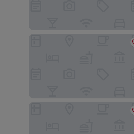
Mercure ICON Singapore City Centre
lyf Funan Singapore