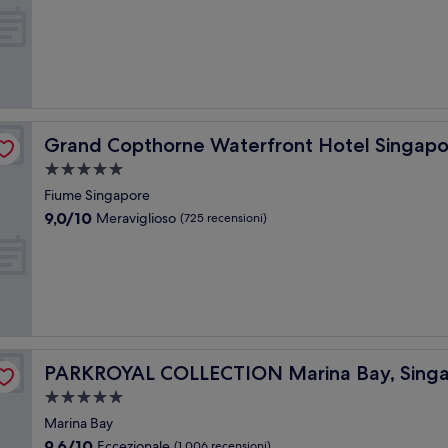
stelle
su
10,
Meraviglioso,
(1.190
recensioni)
Grand Copthorne Waterfront Hotel Singapore
Grand Copthorne Waterfront Hotel Singapo
Struttura
a
Fiume Singapore
5.0
9.0
9,0/10
Meraviglioso
(725 recensioni)
stelle
su
10,
Meraviglioso,
(725
recensioni)
PARKROYAL COLLECTION Marina Bay, Singapore
PARKROYAL COLLECTION Marina Bay, Sing
Struttura
a
Marina Bay
5.0
9.6
9,6/10
Eccezionale
(1.006 recensioni)