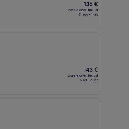
Il
136 €
prezzo
tasse e oneri inclusi
attuale
31 ago - 1 set
è
136 €
Il
143 €
prezzo
tasse e oneri inclusi
attuale
5 set - 6 set
è
143 €