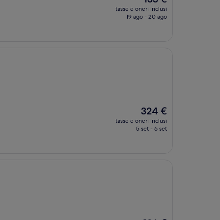
prezzo
tasse e oneri inclusi
attuale
19 ago - 20 ago
è
133 €
Il
324 €
prezzo
tasse e oneri inclusi
attuale
5 set - 6 set
è
324 €