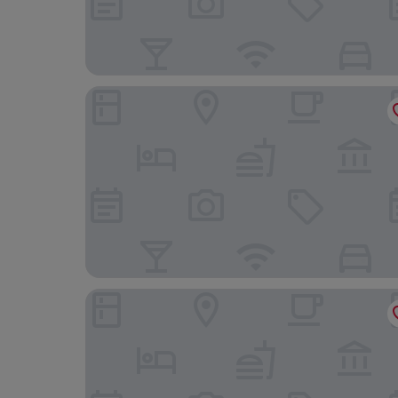
The Fullerton Hotel Singapore
Furama RiverFront