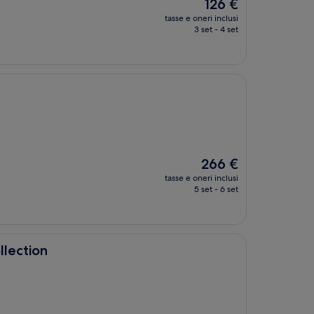
Il
126 €
prezzo
tasse e oneri inclusi
attuale
3 set - 4 set
è
126 €
Il
266 €
prezzo
tasse e oneri inclusi
attuale
5 set - 6 set
è
266 €
llection