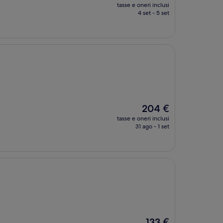
prezzo
tasse e oneri inclusi
attuale
4 set - 5 set
è
171 €
Il
204 €
prezzo
tasse e oneri inclusi
attuale
31 ago - 1 set
è
204 €
Il
133 €