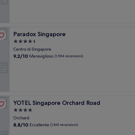
Meraviglioso,
(2.679
recensioni)
Paradox Singapore
Paradox Singapore
Struttura
a
Centro di Singapore
4.5
9.2
9,2/10
Meraviglioso
(1.554 recensioni)
stelle
su
10,
Meraviglioso,
(1.554
recensioni)
YOTEL Singapore Orchard Road
YOTEL Singapore Orchard Road
Struttura
a
Orchard
4.0
8.8
8,8/10
Eccellente
(1.841 recensioni)
stelle
su