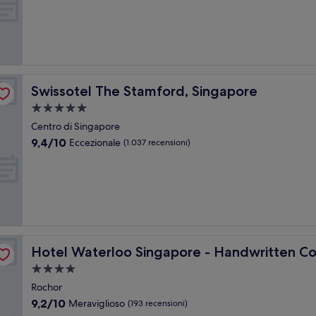
10,
Ottimo,
(1.561
recensioni)
Swissotel The Stamford, Singapore
Swissotel The Stamford, Singapore
Struttura
a
Centro di Singapore
5.0
9.4
9,4/10
Eccezionale
(1.037 recensioni)
stelle
su
10,
Eccezionale,
(1.037
recensioni)
tion
Hotel Waterloo Singapore - Handwritten Collection
Hotel Waterloo Singapore - Handwritten Co
Struttura
a
Rochor
4.0
9.2
9,2/10
Meraviglioso
(193 recensioni)
stelle
su