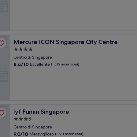
10,
Meraviglioso,
(193
recensioni)
Mercure ICON Singapore City Centre
Mercure ICON Singapore City Centre
Struttura
a
Centro di Singapore
4.0
8.6
8,6/10
Eccellente
(1.516 recensioni)
stelle
su
10,
Eccellente,
(1.516
recensioni)
lyf Funan Singapore
lyf Funan Singapore
Struttura
a
Centro di Singapore
3.5
9.0
9,0/10
Meraviglioso
(1.190 recensioni)