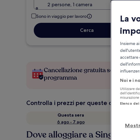
2 persone, 1 camera
La v
Sono in viaggio per lavoro
impo
Cerca
Insieme ai
dell'utent
accettare 
dell'infor
Cancellazione gratuita se cambi
influenzer
programma
Noi e i n
Utilizzare da
dell’identifi
misurazione d
Controlla i prezzi per queste date
Elenco dei 
Questa sera
6 ago - 7 ago
Mostr
Dove alloggiare a Singapore?