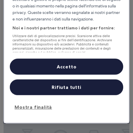
o in qualsiasi momento nella pagina dell'informativa sulla
privacy. Queste scelte verranno segnalate ai nostri partner
e non influenzeranno i dati sulla navigazione.
Seven Hotel
Seven Hotel
Noi e i nostri partner trattiamo i dati per fornire:
Struttura
Utilizzare dati di geolocalizzazione precisi. Scansione attiva delle
a
3,8 km da Londra (SEN-Southend)
caratteristiche del dispositivo ai fini dell’identificazione. Archiviare
informazioni su dispositivo e/o accedervi. Pubblicità e contenuti
4.0
8.6
8,6/10
Eccellente
(1.008 recensioni)
personalizzati, misurazione delle prestazioni dei contenuti e degli
stelle
su
annunci, ricerche sul pubblico, sviluppo di servizi.
Il
118 €
10,
Elenco dei partner (fornitori)
prezzo
Eccellente,
tasse e oneri inclusi
Accetto
attuale
31 ago - 1 set
(1.008
è
recensioni)
118 €
Hamiltons Boutique Hotel
Rifiuta tutti
Mostra finalità