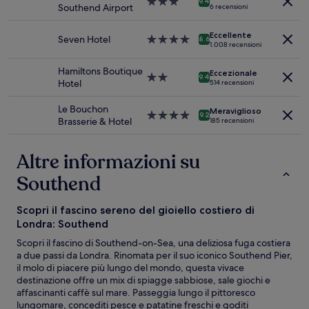
stelle
Struttura
9.4
Southend Airport
6 recensioni
possono
a
cambiare.
3.0
Potrebbero
Eccellente
stelle
Seven Hotel
Struttura
8.6
1.008 recensioni
essere
a
previste
4.0
Hamiltons Boutique
condizioni
Eccezionale
stelle
Struttura
9.4
Hotel
514 recensioni
aggiuntive.
a
2.0
Le Bouchon
Meraviglioso
stelle
Struttura
9.2
Brasserie & Hotel
185 recensioni
a
4.0
stelle
Altre informazioni su
Southend
Scopri il fascino sereno del gioiello costiero di
Londra: Southend
Scopri il fascino di Southend-on-Sea, una deliziosa fuga costiera
a due passi da Londra. Rinomata per il suo iconico Southend Pier,
il molo di piacere più lungo del mondo, questa vivace
destinazione offre un mix di spiagge sabbiose, sale giochi e
affascinanti caffè sul mare. Passeggia lungo il pittoresco
lungomare, concediti pesce e patatine freschi e goditi