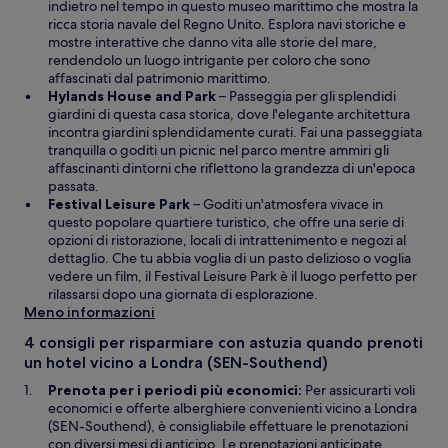
a
p
a
indietro nel tempo in questo museo marittimo che mostra la
l
e
i
ricca storia navale del Regno Unito. Esplora navi storiche e
t
r
n
mostre interattive che danno vita alle storie del mare,
r
t
u
rendendolo un luogo intrigante per coloro che sono
a
u
n
affascinati dal patrimonio marittimo.
f
A
r
’
Hylands House and Park
– Passeggia per gli splendidi
i
p
a
a
giardini di questa casa storica, dove l'elegante architettura
n
e
i
l
incontra giardini splendidamente curati. Fai una passeggiata
e
r
n
t
tranquilla o goditi un picnic nel parco mentre ammiri gli
s
t
u
r
affascinanti dintorni che riflettono la grandezza di un'epoca
t
u
n
a
passata.
r
A
r
’
f
Festival Leisure Park
– Goditi un'atmosfera vivace in
a
p
a
a
i
questo popolare quartiere turistico, che offre una serie di
e
i
l
n
opzioni di ristorazione, locali di intrattenimento e negozi al
r
n
t
e
dettaglio. Che tu abbia voglia di un pasto delizioso o voglia
t
u
r
s
vedere un film, il Festival Leisure Park è il luogo perfetto per
u
n
a
t
rilassarsi dopo una giornata di esplorazione.
r
’
f
r
Meno informazioni
a
a
i
a
4 consigli per risparmiare con astuzia quando prenoti
i
l
n
un hotel vicino a Londra (SEN-Southend)
n
t
e
u
r
s
Prenota per i periodi più economici:
Per assicurarti voli
n
a
t
economici e offerte alberghiere convenienti vicino a Londra
’
f
r
(SEN-Southend), è consigliabile effettuare le prenotazioni
a
i
a
con diversi mesi di anticipo. Le prenotazioni anticipate