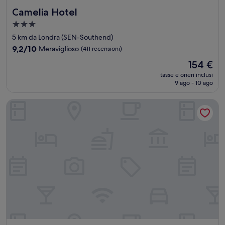
Camelia Hotel
Camelia Hotel
Struttura
a
5 km da Londra (SEN-Southend)
3.0
9.2
9,2/10
Meraviglioso
(411 recensioni)
stelle
su
Il
154 €
10,
prezzo
Meraviglioso,
tasse e oneri inclusi
attuale
9 ago - 10 ago
(411
è
recensioni)
154 €
Premier Inn Basildon - Rayleigh