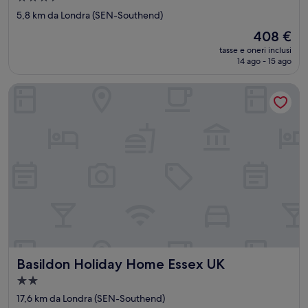
a
5,8 km da Londra (SEN-Southend)
3.5
Il
408 €
stelle
prezzo
tasse e oneri inclusi
attuale
14 ago - 15 ago
è
408 €
Basildon Holiday Home Essex UK
Basildon Holiday Home Essex UK
Basildon Holiday Home Essex UK
Struttura
a
17,6 km da Londra (SEN-Southend)