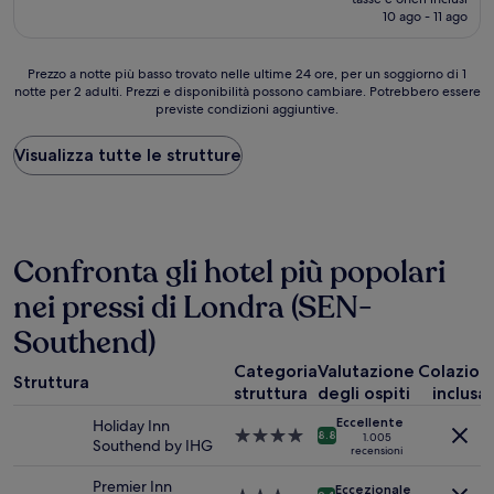
attuale
10 ago - 11 ago
(20
è
recensioni)
146 €
Prezzo
Prezzo a notte più basso trovato nelle ultime 24 ore, per un soggiorno di 1
notte per 2 adulti. Prezzi e disponibilità possono cambiare. Potrebbero essere
a
previste condizioni aggiuntive.
notte
più
basso
Visualizza tutte le strutture
trovato
nelle
ultime
24
ore,
Confronta gli hotel più popolari
per
un
nei pressi di Londra (SEN-
soggiorno
di
Southend)
1
Categoria
Valutazione
Colazion
notte
Struttura
per
struttura
degli ospiti
inclusa
2
Eccellente
Holiday Inn
adulti.
Struttura
8.8
1.005
Southend by IHG
Prezzi
recensioni
a
e
4.0
Premier Inn
disponibilità
Eccezionale