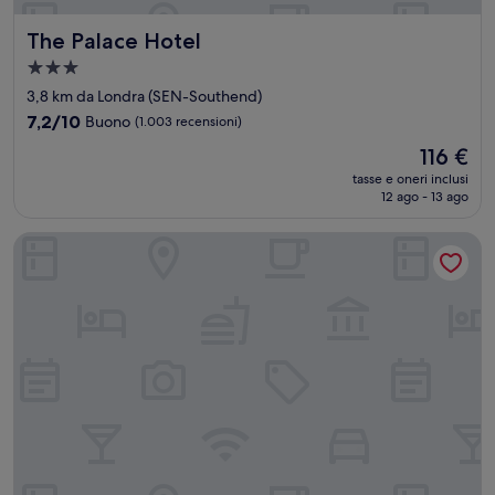
The Palace Hotel
The Palace Hotel
Struttura
a
3,8 km da Londra (SEN-Southend)
3.0
7.2
7,2/10
Buono
(1.003 recensioni)
stelle
su
Il
116 €
10,
prezzo
Buono,
tasse e oneri inclusi
attuale
12 ago - 13 ago
(1.003
è
recensioni)
116 €
Camelia Hotel