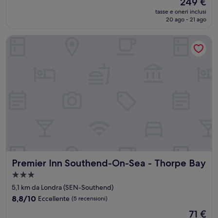
Il
249 €
stelle
prezzo
tasse e oneri inclusi
attuale
20 ago - 21 ago
è
249 €
Premier Inn Southend-On-Sea - Thorpe Bay
Premier Inn Southend-On-Sea - Thorpe Bay
Premier Inn Southend-On-Sea - Thorpe Bay
Struttura
a
5,1 km da Londra (SEN-Southend)
3.0
8.8
8,8/10
Eccellente
(5 recensioni)
stelle
su
Il
71 €
10,