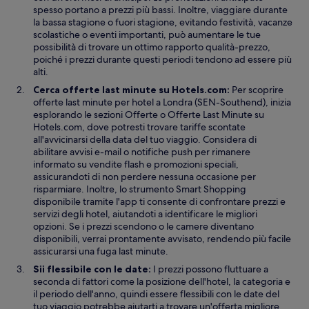
l
n
spesso portano a prezzi più bassi. Inoltre, viaggiare durante
t
e
la bassa stagione o fuori stagione, evitando festività, vacanze
r
s
scolastiche o eventi importanti, può aumentare le tue
a
t
possibilità di trovare un ottimo rapporto qualità-prezzo,
f
r
poiché i prezzi durante questi periodi tendono ad essere più
i
a
alti.
n
Cerca offerte last minute su Hotels.com:
Per scoprire
e
offerte last minute per hotel a Londra (SEN-Southend), inizia
s
A
esplorando le sezioni
Offerte
o Offerte Last Minute su
t
p
Hotels.com, dove potresti trovare tariffe scontate
r
e
all'avvicinarsi della data del tuo viaggio. Considera di
a
r
abilitare avvisi e-mail o notifiche push per rimanere
t
informato su vendite flash e promozioni speciali,
u
assicurandoti di non perdere nessuna occasione per
r
risparmiare. Inoltre, lo strumento Smart Shopping
a
disponibile tramite l'app ti consente di confrontare prezzi e
i
servizi degli hotel, aiutandoti a identificare le migliori
n
opzioni. Se i prezzi scendono o le camere diventano
u
disponibili, verrai prontamente avvisato, rendendo più facile
n
assicurarsi una fuga last minute.
’
Sii flessibile con le date:
I prezzi possono fluttuare a
a
seconda di fattori come la posizione dell'hotel, la categoria e
l
il periodo dell'anno, quindi essere flessibili con le date del
t
tuo viaggio potrebbe aiutarti a trovare un'offerta migliore