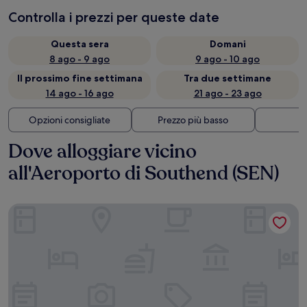
Controlla i prezzi per queste date
Questa sera
Domani
8 ago - 9 ago
9 ago - 10 ago
Il prossimo fine settimana
Tra due settimane
14 ago - 16 ago
21 ago - 23 ago
Opzioni consigliate
Prezzo più basso
Di
Dove alloggiare vicino
all'Aeroporto di Southend (SEN)
Holiday Inn Southend by IHG