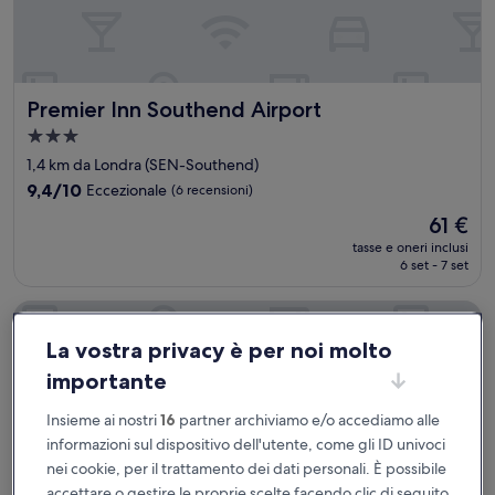
Premier Inn Southend Airport
Premier Inn Southend Airport
Struttura
a
1,4 km da Londra (SEN-Southend)
3.0
9.4
9,4/10
Eccezionale
(6 recensioni)
stelle
su
Il
61 €
10,
prezzo
Eccezionale,
tasse e oneri inclusi
attuale
6 set - 7 set
(6
è
recensioni)
61 €
Seven Hotel
La vostra privacy è per noi molto
importante
Insieme ai nostri
16
partner archiviamo e/o accediamo alle
informazioni sul dispositivo dell'utente, come gli ID univoci
nei cookie, per il trattamento dei dati personali. È possibile
accettare o gestire le proprie scelte facendo clic di seguito