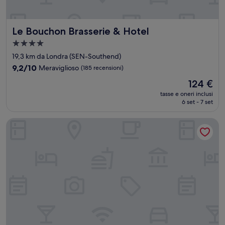
Le Bouchon Brasserie & Hotel
Le Bouchon Brasserie & Hotel
Struttura
a
19,3 km da Londra (SEN-Southend)
4.0
9.2
9,2/10
Meraviglioso
(185 recensioni)
stelle
su
Il
124 €
10,
prezzo
Meraviglioso,
tasse e oneri inclusi
attuale
6 set - 7 set
(185
è
recensioni)
124 €
The Six Bells