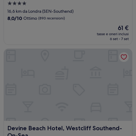
Struttura
a
16,6 km da Londra (SEN-Southend)
4.0
8.0
8,0/10
Ottimo
(893 recensioni)
stelle
su
Il
61 €
10,
prezzo
Ottimo,
tasse e oneri inclusi
attuale
6 set - 7 set
(893
è
recensioni)
61 €
Devine Beach Hotel, Westcliff Southend-On-Sea
Devine Beach Hotel, Westcliff Southend-On-Sea
Devine Beach Hotel, Westcliff Southend-
On-Sea