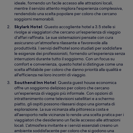
a
ideale, fornendo un facile accesso alle attrazioni locali,
i
mentre il servizio attento migliora l'esperienza complessiva,
n
rendendolo una scelta popolare per coloro che cercano
u
soggiorni memorabili.
n
A
Skylark Hotel
: Questo accogliente hotel a 3.5 stelle si
’
p
rivolge ai viaggiatori che cercano un'esperienza di viaggio
a
e
d'affari raffinata. Le sue sistemazioni pensate con cura
l
r
assicurano un'atmosfera rilassante e favorevole alla
t
t
produttività. I servizi dell'hotel sono studiati per soddisfare
r
u
le esigenze dei professionisti, fornendo un'esperienza senza
a
r
interruzioni durante tutto il soggiorno. Con un focus su
f
a
comfort e convenienza, questo hotel si distingue come una
i
i
scelta affidabile per coloro che danno priorità alla qualità e
n
n
all'efficienza nei loro incontri di viaggio.
e
u
A
Southend Inn Hotel
: Questa guest house economica
s
n
p
offre un soggiorno delizioso per coloro che cercano
t
’
e
un'esperienza di viaggio più informale. Con opzioni di
r
a
r
intrattenimento come televisioni satellitari e a schermo
a
l
t
piatto, gli ospiti possono rilassarsi dopo una giornata di
t
u
esplorazione. La sua vicinanza alla pittoresca costa e
r
r
all'aeroporto nelle vicinanze lo rende una scelta pratica per i
a
a
viaggiatori che desiderano un facile accesso alle attrazioni
f
i
locali. L'atmosfera invitante e i servizi essenziali creano un
i
n
ambiente soddisfacente per coloro che si godono una