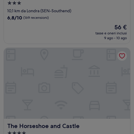
Struttura
a
10,1 km da Londra (SEN-Southend)
3.0
6.8
6,8/10
(169 recensioni)
stelle
su
Il
56 €
10,
prezzo
(169
tasse e oneri inclusi
attuale
9 ago - 10 ago
recensioni)
è
56 €
The Horseshoe and Castle
The Horseshoe and Castle
The Horseshoe and Castle
Struttura