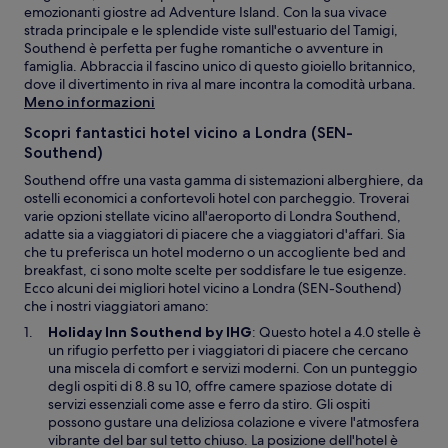
emozionanti giostre ad Adventure Island. Con la sua vivace
strada principale e le splendide viste sull'estuario del Tamigi,
Southend è perfetta per fughe romantiche o avventure in
famiglia. Abbraccia il fascino unico di questo gioiello britannico,
dove il divertimento in riva al mare incontra la comodità urbana.
Meno informazioni
Scopri fantastici hotel vicino a Londra (SEN-
Southend)
Southend offre una vasta gamma di sistemazioni alberghiere, da
ostelli economici a confortevoli hotel con parcheggio. Troverai
varie opzioni stellate vicino all'aeroporto di Londra Southend,
adatte sia a viaggiatori di piacere che a viaggiatori d'affari. Sia
che tu preferisca un hotel moderno o un accogliente bed and
breakfast, ci sono molte scelte per soddisfare le tue esigenze.
Ecco alcuni dei migliori hotel vicino a Londra (SEN-Southend)
che i nostri viaggiatori amano:
A
Holiday Inn Southend by IHG
: Questo hotel a 4.0 stelle è
p
un rifugio perfetto per i viaggiatori di piacere che cercano
e
una miscela di comfort e servizi moderni. Con un punteggio
r
degli ospiti di 8.8 su 10, offre camere spaziose dotate di
t
servizi essenziali come asse e ferro da stiro. Gli ospiti
u
possono gustare una deliziosa colazione e vivere l'atmosfera
r
vibrante del bar sul tetto chiuso. La posizione dell'hotel è