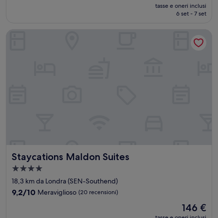
prezzo
Eccellente,
tasse e oneri inclusi
attuale
6 set - 7 set
(5
è
recensioni)
71 €
Staycations Maldon Suites
Staycations Maldon Suites
Staycations Maldon Suites
Struttura
a
18,3 km da Londra (SEN-Southend)
4.0
9.2
9,2/10
Meraviglioso
(20 recensioni)
stelle
su
Il
146 €
10,
prezzo
Meraviglioso,
tasse e oneri inclusi