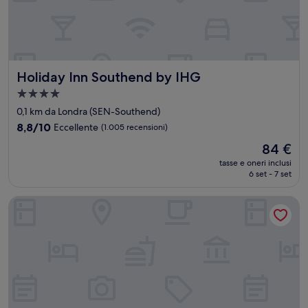
Holiday Inn Southend by IHG
Holiday Inn Southend by IHG
Struttura
a
0,1 km da Londra (SEN-Southend)
4.0
8.8
8,8/10
Eccellente
(1.005 recensioni)
stelle
su
Il
84 €
10,
prezzo
Eccellente,
tasse e oneri inclusi
attuale
6 set - 7 set
(1.005
è
recensioni)
84 €
Premier Inn Southend Airport