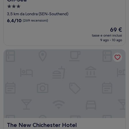
Struttura
a
3,5 km da Londra (SEN-Southend)
3.0
6.4
6,4/10
(269 recensioni)
stelle
su
Il
69 €
10,
prezzo
(269
tasse e oneri inclusi
attuale
9 ago - 10 ago
recensioni)
è
69 €
The New Chichester Hotel
The New Chichester Hotel
The New Chichester Hotel