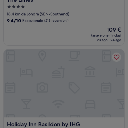
Struttura
a
18,4 km da Londra (SEN-Southend)
4.0
9.4
9,4/10
Eccezionale
(213 recensioni)
stelle
su
Il
109 €
10,
prezzo
Eccezionale,
tasse e oneri inclusi
attuale
23 ago - 24 ago
(213
è
recensioni)
109 €
Holiday Inn Basildon by IHG
Holiday Inn Basildon by IHG
Holiday Inn Basildon by IHG