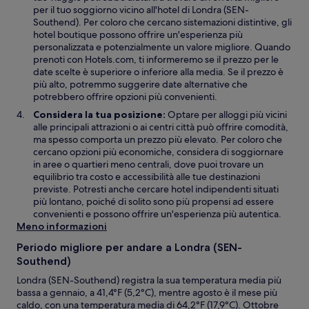
r
per il tuo soggiorno vicino all'hotel di Londra (SEN-
a
Southend). Per coloro che cercano sistemazioni distintive, gli
f
hotel boutique possono offrire un'esperienza più
i
personalizzata e potenzialmente un valore migliore. Quando
n
prenoti con Hotels.com, ti informeremo se il prezzo per le
e
date scelte è superiore o inferiore alla media. Se il prezzo è
s
più alto, potremmo suggerire date alternative che
t
potrebbero offrire opzioni più convenienti.
r
Considera la tua posizione:
Optare per alloggi più vicini
a
alle principali attrazioni o ai centri città può offrire comodità,
ma spesso comporta un prezzo più elevato. Per coloro che
cercano opzioni più economiche, considera di soggiornare
in aree o quartieri meno centrali, dove puoi trovare un
equilibrio tra costo e accessibilità alle tue destinazioni
previste. Potresti anche cercare hotel indipendenti situati
più lontano, poiché di solito sono più propensi ad essere
convenienti e possono offrire un'esperienza più autentica.
Meno informazioni
Periodo migliore per andare a Londra (SEN-
Southend)
Londra (SEN-Southend) registra la sua temperatura media più
bassa a gennaio, a 41,4°F (5,2°C), mentre agosto è il mese più
caldo, con una temperatura media di 64,2°F (17,9°C). Ottobre