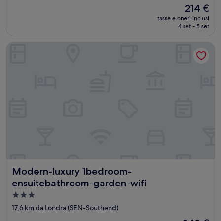
2.0
Il
214 €
stelle
prezzo
tasse e oneri inclusi
attuale
4 set - 5 set
è
214 €
Modern-luxury 1bedroom-ensuitebathroom-garden-wifi
Modern-luxury 1bedroom-ensuitebathroom-garden-wifi
Modern-luxury 1bedroom-
ensuitebathroom-garden-wifi
Struttura
a
17,6 km da Londra (SEN-Southend)
3.0