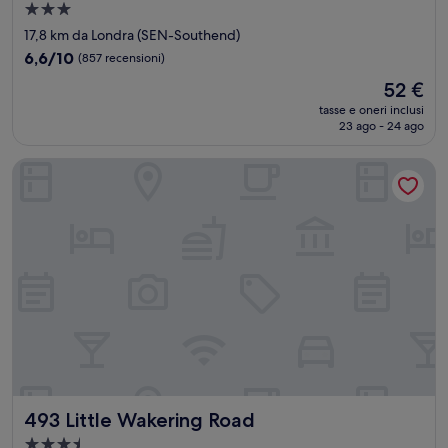
Struttura
a
17,8 km da Londra (SEN-Southend)
3.0
6.6
6,6/10
(857 recensioni)
stelle
su
Il
52 €
10,
prezzo
(857
tasse e oneri inclusi
attuale
23 ago - 24 ago
recensioni)
è
52 €
493 Little Wakering Road
493 Little Wakering Road
493 Little Wakering Road
Struttura