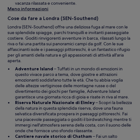
n
u
vacanza rilassata e conveniente.
e
n
Meno informazioni
s
’
t
Cose da fare a Londra (SEN-Southend)
a
r
l
Londra (SEN-Southend) offre una deliziosa fuga al mare con le
a
t
sue splendide spiagge, parchi tranquilli e invitanti passeggiate
r
costiere. Goditi rinvigorenti avventure in barca, rilassati lungo la
a
riva o fai una partita sui panoramici campi da golf. Con le sue
f
affascinanti isole e i paesaggi pittoreschi, è un fantastico rifugio
i
per gli amanti della natura e gli appassionati di attività all'aria
n
aperta.
e
A
Adventure Island
– Tuffati in un mondo di emozioni in
s
p
questo vivace parco a tema, dove giostre e attrazioni
t
e
emozionanti soddisfano tutte le età. Che tu abbia voglia
r
r
delle altezze vertiginose delle montagne russe o del
a
t
divertimento dei giochi per famiglie, Adventure Island
u
garantisce una giornata ricca di gioia e risate in riva al mare.
r
A
Riserva Naturale Nazionale di Elmley
– Scopri la bellezza
a
p
della natura in questa splendida riserva, dove una fauna
i
e
selvatica diversificata prospera in paesaggi pittoreschi. Fai
n
r
una piacevole passeggiata o goditi il birdwatching mentre ti
u
t
immergi nell'atmosfera serena della costa, con il suono delle
n
u
onde che fornisce uno sfondo rilassante.
’
A
r
Cantiere navale storico di Chatham
– Fai un salto