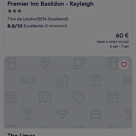
Premier Inn Basildon - Rayleigh
Premier Inn Basildon - Rayleigh
Struttura
a
7 km da Londra (SEN-Southend)
3.0
8.8
8,8/10
Eccellente
(3 recensioni)
stelle
su
Il
60 €
10,
prezzo
Eccellente,
tasse e oneri inclusi
attuale
6 set - 7 set
(3
è
recensioni)
60 €
The Limes
The Limes
The Limes