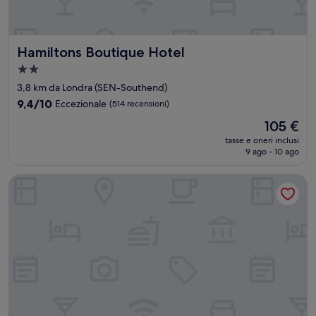
Hamiltons Boutique Hotel
Hamiltons Boutique Hotel
Struttura
a
3,8 km da Londra (SEN-Southend)
2.0
9.4
9,4/10
Eccezionale
(514 recensioni)
stelle
su
Il
105 €
10,
prezzo
Eccezionale,
tasse e oneri inclusi
attuale
9 ago - 10 ago
(514
è
recensioni)
105 €
Le Bouchon Brasserie & Hotel