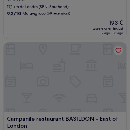
a
17,1 km da Londra (SEN-Southend)
4.0
9.2
9,2/10
Meraviglioso
(69 recensioni)
stelle
su
Il
193 €
10,
prezzo
Meraviglioso,
tasse e oneri inclusi
attuale
17 ago - 18 ago
(69
è
recensioni)
193 €
Campanile restaurant BASILDON - East of London
Campanile restaurant BASILDON - East of London
Campanile restaurant BASILDON - East of
London