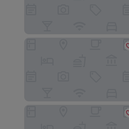
Hotell Nordic
First Camp Kolmården