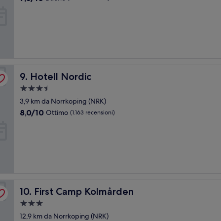
stelle
su
10,
Buono,
(182
recensioni)
Hotell Nordic
9. Hotell Nordic
Struttura
a
3,9 km da Norrkoping (NRK)
3.5
8.0
8,0/10
Ottimo
(1.163 recensioni)
stelle
su
10,
Ottimo,
(1.163
recensioni)
First Camp Kolmården
10. First Camp Kolmården
Struttura
a
12,9 km da Norrkoping (NRK)