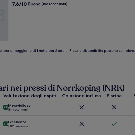
3.0
7.6
7,6/10
Buono
(186 recensioni)
stelle
su
10,
Buono,
(186
recensioni)
e, per un soggiorno di 1 notte per 2 adulti. Prezzi e disponibilità possono cambiar
ari nei pressi di Norrkoping (NRK)
Valutazione degli ospiti
Colazione inclusa
Piscina
Meraviglioso
9.0
184 recensioni
Eccellente
8.6
1.025 recensioni