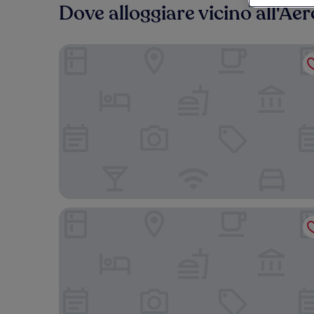
Dove alloggiare vicino all'A
Vander Aparthotel Inre Hamnen
Scandic Strömmen