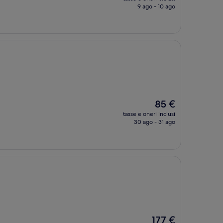
attuale
9 ago - 10 ago
è
96 €
Il
85 €
prezzo
tasse e oneri inclusi
attuale
30 ago - 31 ago
è
85 €
Il
177 €