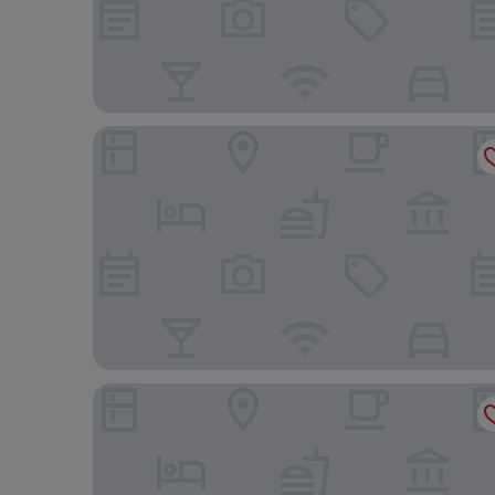
Scandic Norrköping Nord
Vattengrändens Vandrarhem & Hotel