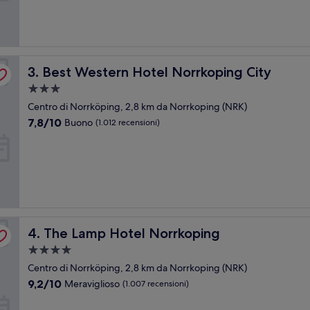
(1.025
recensioni)
Best Western Hotel Norrkoping City
3. Best Western Hotel Norrkoping City
Struttura
a
Centro di Norrköping, 2,8 km da Norrkoping (NRK)
3.0
7.8
7,8/10
Buono
(1.012 recensioni)
stelle
su
10,
Buono,
(1.012
recensioni)
The Lamp Hotel Norrkoping
4. The Lamp Hotel Norrkoping
Struttura
a
Centro di Norrköping, 2,8 km da Norrkoping (NRK)
4.0
9.2
9,2/10
Meraviglioso
(1.007 recensioni)
stelle
su
10,