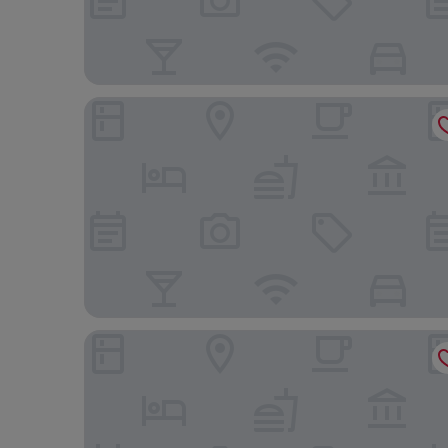
ProfilHotels President
Korskullens Camping Stugor & Cafe