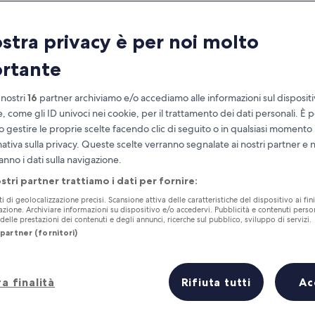
ostra privacy è per noi molto
rtante
 nostri
16
partner archiviamo e/o accediamo alle informazioni sul disposit
e, come gli ID univoci nei cookie, per il trattamento dei dati personali. È p
o gestire le proprie scelte facendo clic di seguito o in qualsiasi momento
mativa sulla privacy. Queste scelte verranno segnalate ai nostri partner e 
Accumula vantaggi con ogni notte di
anno i dati sulla navigazione.
soggiorno
ostri partner trattiamo i dati per fornire:
ti di geolocalizzazione precisi. Scansione attiva delle caratteristiche del dispositivo ai fini
cazione. Archiviare informazioni su dispositivo e/o accedervi. Pubblicità e contenuti person
elle prestazioni dei contenuti e degli annunci, ricerche sul pubblico, sviluppo di servizi.
partner (fornitori)
Domani
Questo fine settiman
8 ago - 9 ago
7 ago - 9 ago
a finalità
Rifiuta tutti
Ac
Prezzo più basso
Distanza