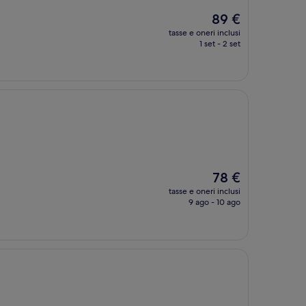
Il
89 €
prezzo
tasse e oneri inclusi
attuale
1 set - 2 set
è
89 €
Il
78 €
prezzo
tasse e oneri inclusi
attuale
9 ago - 10 ago
è
78 €