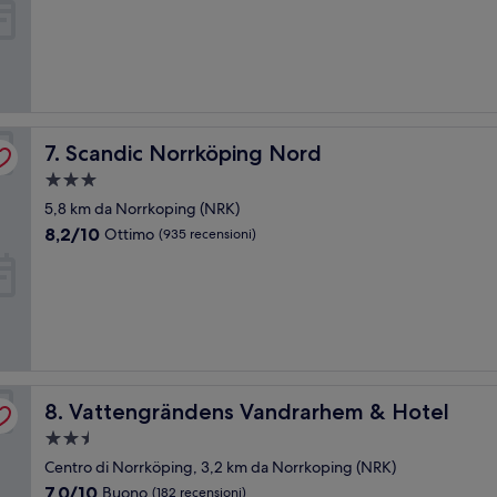
10,
Eccellente,
(66
recensioni)
Scandic Norrköping Nord
7. Scandic Norrköping Nord
Struttura
a
5,8 km da Norrkoping (NRK)
3.0
8.2
8,2/10
Ottimo
(935 recensioni)
stelle
su
10,
Ottimo,
(935
recensioni)
Vattengrändens Vandrarhem & Hotel
8. Vattengrändens Vandrarhem & Hotel
Struttura
a
Centro di Norrköping, 3,2 km da Norrkoping (NRK)
2.5
7.0
7,0/10
Buono
(182 recensioni)