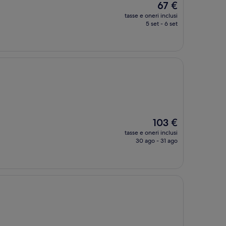
Il
67 €
prezzo
tasse e oneri inclusi
attuale
5 set - 6 set
è
67 €
Il
103 €
prezzo
tasse e oneri inclusi
attuale
30 ago - 31 ago
è
103 €