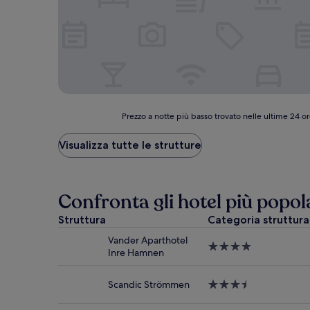
Prezzo
Prezzo a notte più basso trovato nelle ultime 24 or
a
notte
Visualizza tutte le strutture
più
basso
trovato
nelle
Confronta gli hotel più popol
ultime
24
Struttura
Categoria struttura
ore,
Vander Aparthotel
per
Struttura
Inre Hamnen
un
a
soggiorno
4.0
di
stelle
Scandic Strömmen
Struttura
1
a
notte
3.5