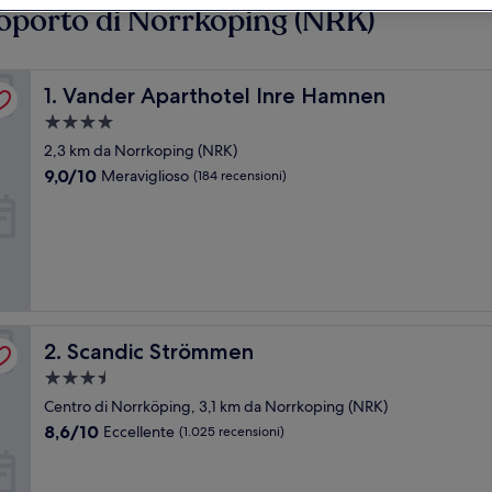
eroporto di Norrkoping (NRK)
Vander Aparthotel Inre Hamnen
1. Vander Aparthotel Inre Hamnen
Struttura
a
2,3 km da Norrkoping (NRK)
4.0
9.0
9,0/10
Meraviglioso
(184 recensioni)
stelle
su
10,
Meraviglioso,
(184
recensioni)
Scandic Strömmen
2. Scandic Strömmen
Struttura
a
Centro di Norrköping, 3,1 km da Norrkoping (NRK)
3.5
8.6
8,6/10
Eccellente
(1.025 recensioni)
stelle
su
10,
Eccellente,