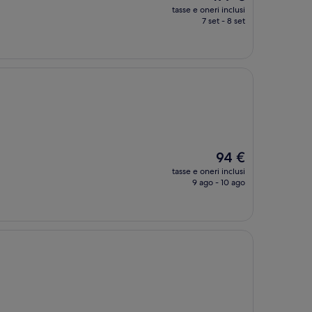
prezzo
tasse e oneri inclusi
attuale
7 set - 8 set
è
177 €
Il
94 €
prezzo
tasse e oneri inclusi
attuale
9 ago - 10 ago
è
94 €