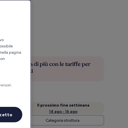
ivo
ossibile
 nella pagina
non
Risparmia di più con le tariffe per
soli iscritti
alizzati,
a
Il prossimo fine settimana
14 ago - 16 ago
cetto
Categoria struttura