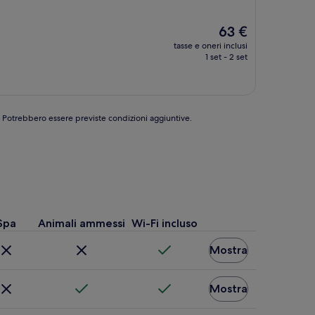
Il
63 €
prezzo
tasse e oneri inclusi
attuale
1 set - 2 set
è
63 €
e. Potrebbero essere previste condizioni aggiuntive.
Spa
Animali ammessi
Wi-Fi incluso
Mostra
Mostra