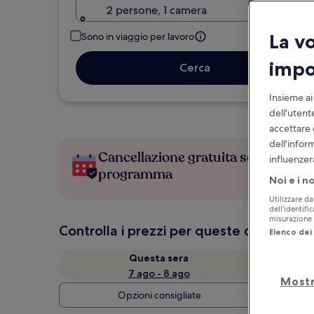
2 persone, 1 camera
La v
Sono in viaggio per lavoro
impo
Cerca
Insieme ai
dell'utent
accettare 
dell'infor
Cancellazione gratuita se cambi
influenzer
programma
Noi e i n
Utilizzare da
dell’identifi
misurazione d
Controlla i prezzi per queste date
Elenco dei 
Questa sera
7 ago - 8 ago
Mostr
Opzioni consigliate