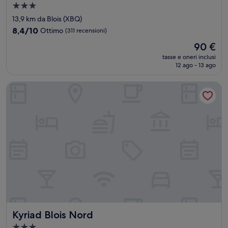
Struttura
a
13,9 km da Blois (XBQ)
3.0
8.4
8,4/10
Ottimo
(311 recensioni)
stelle
su
Il
90 €
10,
prezzo
Ottimo,
tasse e oneri inclusi
attuale
12 ago - 13 ago
(311
è
recensioni)
90 €
Kyriad Blois Nord
Kyriad Blois Nord
Kyriad Blois Nord
Struttura