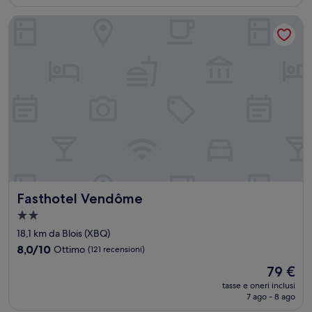
è
recensioni)
67 €
Fasthotel Vendôme
Fasthotel Vendôme
Fasthotel Vendôme
Struttura
a
18,1 km da Blois (XBQ)
2.0
8.0
8,0/10
Ottimo
(121 recensioni)
stelle
su
Il
79 €
10,
prezzo
Ottimo,
tasse e oneri inclusi
attuale
7 ago - 8 ago
(121
è
recensioni)