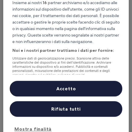
Insieme ai nostri
16
partner archiviamo e/o accediamo alle
informazioni sul dispositivo dell'utente, come gli ID univoci
nei cookie, per il trattamento dei dati personali. È possibile
Brit Hotel Blois - Le Préma
Brit Hotel Blois - Le Préma
accettare o gestire le proprie scelte facendo clic di seguito
o in qualsiasi momento nella pagina dell'informativa sulla
Struttura
privacy. Queste scelte verranno segnalate ai nostri partner
a
12,2 km da Blois (XBQ)
3.0
e non influenzeranno i dati sulla navigazione.
8.6
8,6/10
Eccellente
(100 recensioni)
stelle
su
Noi e i nostri partner trattiamo i dati per fornire:
Il
78 €
10,
prezzo
Eccellente,
Utilizzare dati di geolocalizzazione precisi. Scansione attiva delle
tasse e oneri inclusi
attuale
caratteristiche del dispositivo ai fini dell’identificazione. Archiviare
9 ago - 10 ago
(100
informazioni su dispositivo e/o accedervi. Pubblicità e contenuti
è
recensioni)
personalizzati, misurazione delle prestazioni dei contenuti e degli
78 €
Balladins Blois
annunci, ricerche sul pubblico, sviluppo di servizi.
Elenco dei partner (fornitori)
Accetto
Rifiuta tutti
Mostra finalità