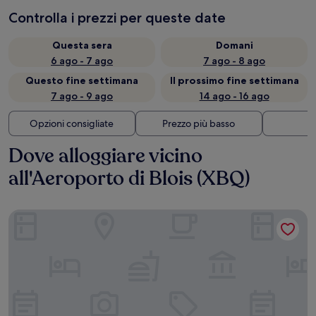
Controlla i prezzi per queste date
Questa sera
Domani
6 ago - 7 ago
7 ago - 8 ago
Questo fine settimana
Il prossimo fine settimana
7 ago - 9 ago
14 ago - 16 ago
Opzioni consigliate
Prezzo più basso
Di
Dove alloggiare vicino
all'Aeroporto di Blois (XBQ)
A La Lettre Thé