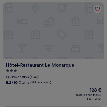
79 €
Hôtel-Restaurant Le Monarque
Hôtel-Restaurant Le Monarque
Hôtel-Restaurant Le Monarque
Struttura
a
13,9 km da Blois (XBQ)
3.0
8.2
8,2/10
Ottimo
(297 recensioni)
stelle
su
Il
128 €
10,
prezzo
Ottimo,
tasse e oneri inclusi
attuale
1 set - 2 set
(297
è
recensioni)
128 €