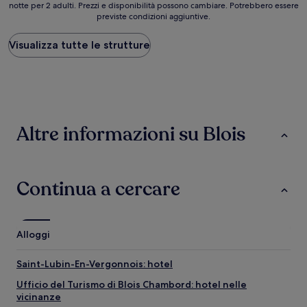
notte per 2 adulti. Prezzi e disponibilità possono cambiare. Potrebbero essere
a
previste condizioni aggiuntive.
notte
più
basso
Visualizza tutte le strutture
trovato
nelle
ultime
24
ore,
per
Altre informazioni su Blois
un
soggiorno
di
1
notte
Continua a cercare
per
2
adulti.
Prezzi
Alloggi
e
disponibilità
Saint-Lubin-En-Vergonnois: hotel
possono
cambiare.
Ufficio del Turismo di Blois Chambord: hotel nelle
Potrebbero
vicinanze
essere