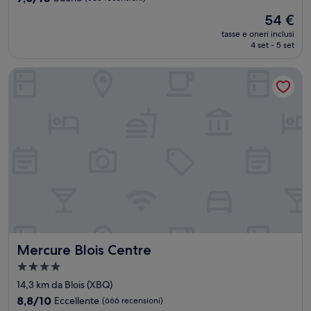
stella
su
Il
54 €
10,
prezzo
Buono,
tasse e oneri inclusi
attuale
4 set - 5 set
(586
è
recensioni)
54 €
Mercure Blois Centre
Mercure Blois Centre
Mercure Blois Centre
Struttura
a
14,3 km da Blois (XBQ)
4.0
8.8
8,8/10
Eccellente
(666 recensioni)