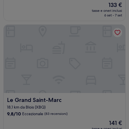
stelle
su
Il
133 €
10,
prezzo
Eccellente,
tasse e oneri inclusi
attuale
6 set - 7 set
(666
è
recensioni)
133 €
Le Grand Saint-Marc
Le Grand Saint-Marc
Le Grand Saint-Marc
18,1 km da Blois (XBQ)
9.8
9,8/10
Eccezionale
(83 recensioni)
su
Il
141 €
10,
prezzo
Eccezionale,
tasse e oneri inclusi