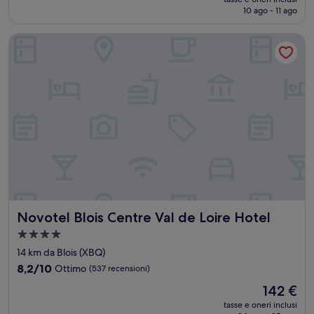
attuale
10 ago - 11 ago
(83
è
recensioni)
141 €
Novotel Blois Centre Val de Loire Hotel
Novotel Blois Centre Val de Loire Hotel
Novotel Blois Centre Val de Loire Hotel
Struttura
a
14 km da Blois (XBQ)
4.0
8.2
8,2/10
Ottimo
(537 recensioni)
stelle
su
Il
142 €
10,
prezzo
Ottimo,
tasse e oneri inclusi
attuale