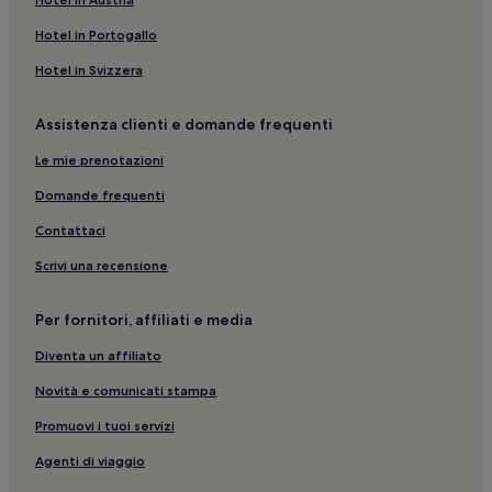
Pray: hotel
Hotel in Portogallo
La Chaussee-Saint-Victor: hotel
Santenay: hotel
Hotel in Svizzera
Lancé: hotel
Assistenza clienti e domande frequenti
Castello di Saint Agil: hotel nelle vicinanze
Le mie prenotazioni
Saint-Bohaire: hotel
Domande frequenti
Amboise: Hotel con colazione gratuita
Contattaci
Villerbon: hotel
Scrivi una recensione
Blois Agglopolys: Hotel con piscina
Blois: Hotel con animali ammessi
Per fornitori, affiliati e media
Saint-Sulpice-De-Pommeray: hotel
Diventa un affiliato
Royal Château of Blois: hotel nelle vicinanze
Novità e comunicati stampa
Polyclinique de Blois: hotel nelle vicinanze
Promuovi i tuoi servizi
Amboise: Hotel con parcheggio
Agenti di viaggio
Blois: Hotel per famiglie