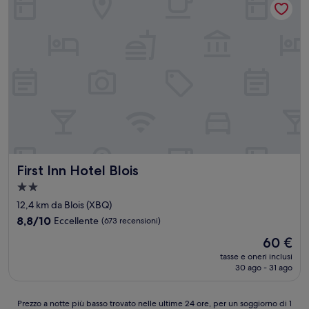
First Inn Hotel Blois
First Inn Hotel Blois
Struttura
a
12,4 km da Blois (XBQ)
2.0
8.8
8,8/10
Eccellente
(673 recensioni)
stelle
su
Il
60 €
10,
prezzo
Eccellente,
tasse e oneri inclusi
attuale
30 ago - 31 ago
(673
è
recensioni)
60 €
Prezzo
Prezzo a notte più basso trovato nelle ultime 24 ore, per un soggiorno di 1