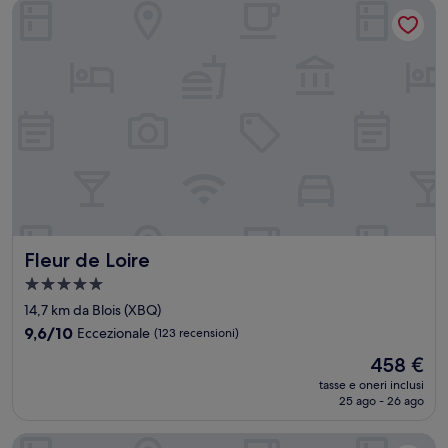
Fleur de Loire
Fleur de Loire
Fleur de Loire
Struttura
a
14,7 km da Blois (XBQ)
5.0
9.6
9,6/10
Eccezionale
(123 recensioni)
stelle
su
Il
458 €
10,
prezzo
Eccezionale,
tasse e oneri inclusi
attuale
25 ago - 26 ago
(123
è
recensioni)
458 €
First Inn Hotel Blois