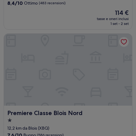
3.0
8.4
8,4/10
Ottimo
(483 recensioni)
stelle
su
Il
114 €
10,
prezzo
Ottimo,
tasse e oneri inclusi
attuale
1 set - 2 set
(483
è
recensioni)
114 €
Premiere Classe Blois Nord
Premiere Classe Blois Nord
Premiere Classe Blois Nord
Struttura
a
12,2 km da Blois (XBQ)
1.0
7.6
7,6/10
Buono
(586 recensioni)