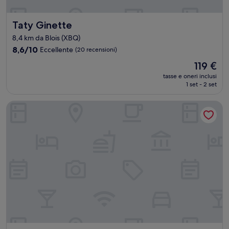
Taty Ginette
Taty Ginette
8,4 km da Blois (XBQ)
8.6
8,6/10
Eccellente
(20 recensioni)
su
Il
119 €
10,
prezzo
Eccellente,
tasse e oneri inclusi
attuale
1 set - 2 set
(20
è
recensioni)
119 €
B&B HOTEL Blois Nord Vallee Maillard