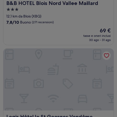
B&B HOTEL Blois Nord Vallee Maillard
B&B HOTEL Blois Nord Vallee Maillard
Struttura
a
12,1 km da Blois (XBQ)
3.0
7.8
7,8/10
Buono
(271 recensioni)
stelle
su
Il
69 €
10,
prezzo
Buono,
tasse e oneri inclusi
attuale
30 ago - 31 ago
(271
è
recensioni)
69 €
Logis Hôtel le St Georges Vendôme
Logis Hôtel le St Georges Vendôme
Logis Hôtel le St Georges Vendôme