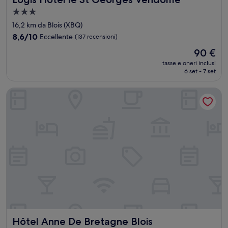
Struttura
a
16,2 km da Blois (XBQ)
3.0
8.6
8,6/10
Eccellente
(137 recensioni)
stelle
su
Il
90 €
10,
prezzo
Eccellente,
tasse e oneri inclusi
attuale
6 set - 7 set
(137
è
recensioni)
90 €
Hôtel Anne De Bretagne Blois
Hôtel Anne De Bretagne Blois
Hôtel Anne De Bretagne Blois