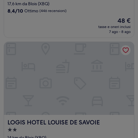
a
17,6 km da Blois (XBQ)
2.0
8.4
8,4/10
Ottimo
(446 recensioni)
stelle
su
Il
48 €
10,
prezzo
Ottimo,
tasse e oneri inclusi
attuale
7 ago - 8 ago
(446
è
recensioni)
48 €
LOGIS HOTEL LOUISE DE SAVOIE
LOGIS HOTEL LOUISE DE SAVOIE
LOGIS HOTEL LOUISE DE SAVOIE
Struttura
a
14 km da Blois (XBQ)