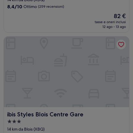
2.0
8.4
8,4/10
Ottimo
(259 recensioni)
stelle
su
Il
82 €
10,
prezzo
Ottimo,
tasse e oneri inclusi
attuale
12 ago - 13 ago
(259
è
recensioni)
82 €
ibis Styles Blois Centre Gare
ibis Styles Blois Centre Gare
ibis Styles Blois Centre Gare
Struttura
a
14 km da Blois (XBQ)