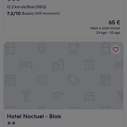
a
12,2 km da Blois (XBQ)
3.0
7.2
7,2/10
Buono
(435 recensioni)
stelle
su
Il
65 €
10,
prezzo
Buono,
tasse e oneri inclusi
attuale
24 ago - 25 ago
(435
è
recensioni)
65 €
Hotel Noctuel - Blois
Hotel Noctuel - Blois
Hotel Noctuel - Blois
Struttura