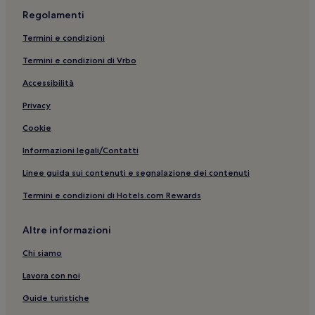
Loir-Et-Cher: hotel
Regolamenti
Centre - Valle della Loira: Hotel per famiglie
Termini e condizioni
Conan: hotel
Termini e condizioni di Vrbo
Amboise: Hotel di lusso
Accessibilità
Amboise: Hotel con piscina
Privacy
Amboise: hotel a 4 stelle
Cookie
Les P’tits Clous: hotel nelle vicinanze
Informazioni legali/Contatti
Blois: hotel
Menars: hotel
Linee guida sui contenuti e segnalazione dei contenuti
Blois Agglopolys: hotel
Termini e condizioni di Hotels.com Rewards
Centre - Valle della Loira: Hotel con animali ammessi
Altre informazioni
Stazione di Blois-Chambord: hotel nelle vicinanze
Chi siamo
Villetrun: hotel
Lavora con noi
Sainte-Anne: hotel
Guide turistiche