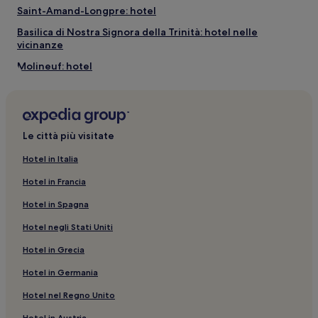
previste
Saint-Amand-Longpre: hotel
condizioni
Basilica di Nostra Signora della Trinità: hotel nelle
aggiuntive.
vicinanze
Molineuf: hotel
Saint-Denis-Sur-Loire: hotel
Blois: Hotel con parcheggio
Maison de la Magie: hotel nelle vicinanze
Le città più visitate
Faye: hotel
Hotel in Italia
Blois: hotel a 3 stelle
Hotel in Francia
Lancôme: hotel
Hotel in Spagna
Amboise: Hotel con animali ammessi
Hotel negli Stati Uniti
Saint-Cyr-Du-Gault: hotel
Hotel in Grecia
Landes-Le-Gaulois: hotel
Hotel in Germania
Blois: Hotel economici
Hotel nel Regno Unito
Amboise: hotel a 3 stelle
Hotel in Austria