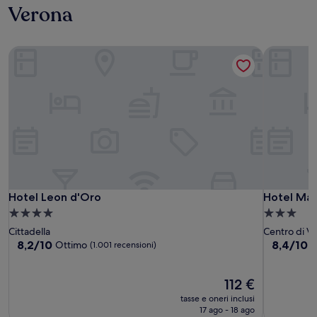
Verona
Hotel Leon d'Oro
Hotel Mas
Hotel Leon d'Oro
Hotel Mas
Hotel Leon d'Oro
Hotel Mas
Struttura
Struttura
a
a
Cittadella
Centro di V
4.0
3.0
8.2
8.4
8,2/10
8,4/10
Ottimo
O
(1.001 recensioni)
su
su
stelle
stelle
10,
10,
Ottimo,
Il
Ottimo,
112 €
(1.001
prezzo
(1.000
tasse e oneri inclusi
recensioni)
attuale
recensioni
17 ago - 18 ago