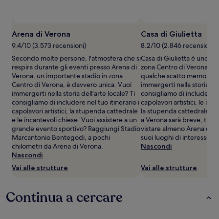
cambiare.
Potrebbero
essere
Foto di Verona, Museo di Castelvecc
Fotografico, Foto Ottica Nodari di 
previste
©2012 - Enzo Bassotto∂
Arena di Verona
Casa di Giulietta
condizioni
9.4/10 (3.573 recensioni)
8.2/10 (2.846 recensioni)
aggiuntive.
Secondo molte persone, l'atmosfera che si
Casa di Giulietta è uno d
respira durante gli eventi presso Arena di
zona Centro di Verona per
Verona, un importante stadio in zona
qualche scatto memorabil
Centro di Verona, è davvero unica. Vuoi
immergerti nella storia del
immergerti nella storia dell'arte locale? Ti
consigliamo di includere ne
consigliamo di includere nel tuo itinerario i
capolavori artistici, le inc
capolavori artistici, la stupenda cattedrale
la stupenda cattedrale. Se
e le incantevoli chiese. Vuoi assistere a un
a Verona sarà breve, ti co
grande evento sportivo? Raggiungi Stadio
vistare almeno Arena di V
Marcantonio Bentegodi, a pochi
suoi luoghi di interesse pi
chilometri da Arena di Verona.
Nascondi
Nascondi
Vai alle strutture
Vai alle strutture
Continua a cercare