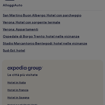
Alloggi
Auto
San Martino Buon Albergo: Hotel con parcheggio
Verona: Hotel con sorgente termale
Verona: Appartamenti
Ospedale di Borgo Trento: hotel nelle vicinanze
Stadio Marcantonio Bentegodi: hotel nelle vicinanze
Sud-Est: hotel
Verona: Hotel di lusso
Cattedrale di Verona: hotel nelle vicinanze
Verona: Hotel per famiglie
Le città più visitate
Verona: B&B
Hotel in Italia
Verona: Hotel con azienda vinicola
Hotel in Francia
Verona: hotel a 5 stelle
Hotel in Spagna
Basilica di San Zeno Maggiore: hotel nelle vicinanze
Hotel negli Stati Uniti