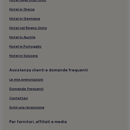
Piazza Bra: hotel nelle vicinanze
Hotel in Grecia
Stazione di Verona Porta Nuova: hotel nelle vicinanze
Hotel in Germania
Porta Borsari: hotel nelle vicinanze
Dossobuono: Hotel con parcheggio
Hotel nel Regno Unito
Torre dei Lamberti: hotel nelle vicinanze
Hotel in Austria
Verona: Hotel con colazione gratuita
Hotel in Portogallo
Borgo Roma: B&B
Hotel in Svizzera
Casa di Giulietta: hotel nelle vicinanze
Assistenza clienti e domande frequenti
Municipio di Verona: hotel nelle vicinanze
Le mie prenotazioni
San Giovanni Lupatoto: Hotel con animali ammessi
Città Antica: hotel
Domande frequenti
Borgo Roma: Hotel con colazione gratuita
Contattaci
Vr: Hotel con piscina
Scrivi una recensione
Casa di Romeo: hotel nelle vicinanze
Per fornitori, affiliati e media
Verona: Hotel economici