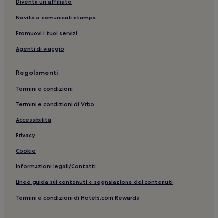
Diventa un affiliato
San Giovanni Lupatoto: Hotel con parcheggio
Novità e comunicati stampa
Basilica di Sant'Anastasia: hotel nelle vicinanze
Verona: hotel
Promuovi i tuoi servizi
Fontana di Madonna Verona: hotel nelle vicinanze
Agenti di viaggio
Veronafiere: hotel nelle vicinanze
Regolamenti
Stazione di Verona Porta Vescovo: hotel nelle vicinanze
Termini e condizioni
San Zeno: hotel
Termini e condizioni di Vrbo
Verona: Hotel con animali ammessi
Accessibilità
San Martino Buon Albergo: Hotel con animali ammessi
Verona: Aparthotel
Privacy
Parco Santa Teresa: hotel nelle vicinanze
Cookie
Borgo Roma: Guest house
Informazioni legali/Contatti
Stazione di Verona-Porta Nuova: hotel nelle vicinanze
Linee guida sui contenuti e segnalazione dei contenuti
Verona: Guest house
Termini e condizioni di Hotels.com Rewards
Verona: Hotel con cucina