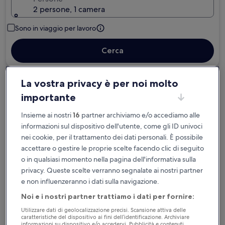
2 persone, 1 camera
Sono in viaggio per lavoro
Cerca
La vostra privacy è per noi molto
Cancellazione gratuita se cambi
importante
programma
Insieme ai nostri
16
partner archiviamo e/o accediamo alle
Accumula vantaggi con ogni notte di
informazioni sul dispositivo dell'utente, come gli ID univoci
soggiorno
nei cookie, per il trattamento dei dati personali. È possibile
accettare o gestire le proprie scelte facendo clic di seguito
o in qualsiasi momento nella pagina dell'informativa sulla
Risparmia di più con le tariffe per soli
privacy. Queste scelte verranno segnalate ai nostri partner
iscritti
e non influenzeranno i dati sulla navigazione.
Noi e i nostri partner trattiamo i dati per fornire:
Controlla i prezzi per queste date
Utilizzare dati di geolocalizzazione precisi. Scansione attiva delle
caratteristiche del dispositivo ai fini dell’identificazione. Archiviare
informazioni su dispositivo e/o accedervi. Pubblicità e contenuti