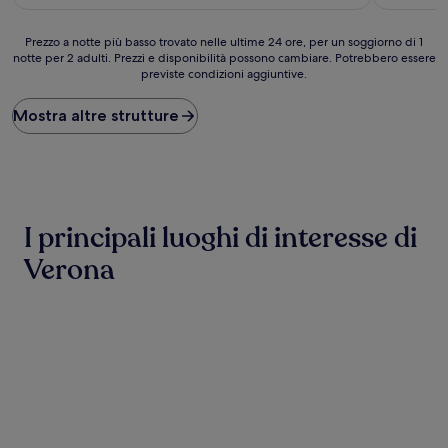
è
112 €
Prezzo
Prezzo a notte più basso trovato nelle ultime 24 ore, per un soggiorno di 1
notte per 2 adulti. Prezzi e disponibilità possono cambiare. Potrebbero essere
a
previste condizioni aggiuntive.
notte
più
basso
Mostra altre strutture
trovato
nelle
ultime
24
ore,
per
I principali luoghi di interesse di
un
soggiorno
Verona
di
1
notte
per
2
adulti.
Prezzi
e
disponibilità
possono