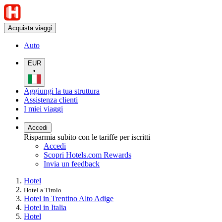
Acquista viaggi
Auto
EUR
•
Aggiungi la tua struttura
Assistenza clienti
I miei viaggi
Accedi
Risparmia subito con le tariffe per iscritti
Accedi
Scopri Hotels.com Rewards
Invia un feedback
Hotel
Hotel a Tirolo
Hotel in Trentino Alto Adige
Hotel in Italia
Hotel