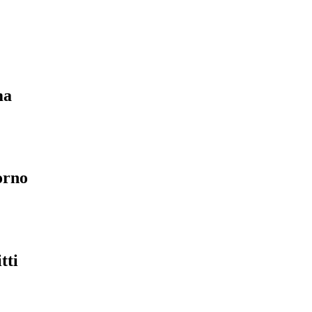
ma
orno
tti