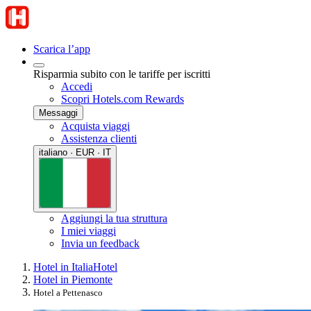
Scarica l’app
Risparmia subito con le tariffe per iscritti
Accedi
Scopri Hotels.com Rewards
Messaggi
Acquista viaggi
Assistenza clienti
italiano · EUR · IT
Aggiungi la tua struttura
I miei viaggi
Invia un feedback
Hotel in Italia
Hotel
Hotel in Piemonte
Hotel a Pettenasco