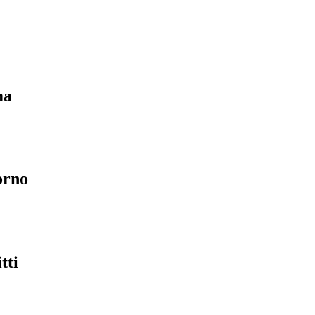
ma
orno
tti