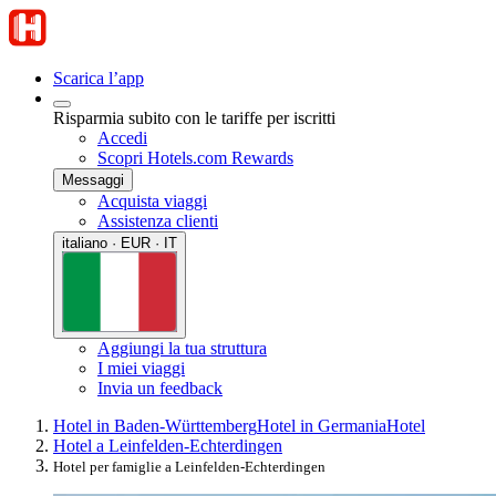
Scarica l’app
Risparmia subito con le tariffe per iscritti
Accedi
Scopri Hotels.com Rewards
Messaggi
Acquista viaggi
Assistenza clienti
italiano · EUR · IT
Aggiungi la tua struttura
I miei viaggi
Invia un feedback
Hotel in Baden-Württemberg
Hotel in Germania
Hotel
Hotel a Leinfelden-Echterdingen
Hotel per famiglie a Leinfelden-Echterdingen