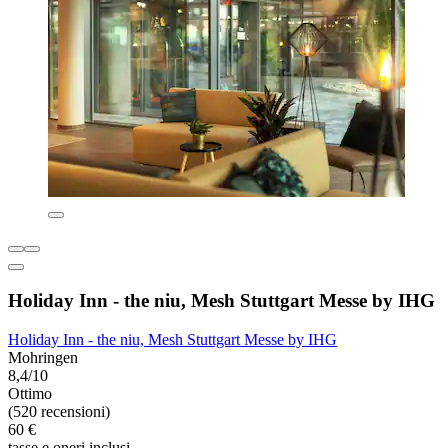
Holiday Inn - the niu, Mesh Stuttgart Messe by IHG
Holiday Inn - the niu, Mesh Stuttgart Messe by IHG
Mohringen
8,4/10
Ottimo
(520 recensioni)
60 €
tasse e oneri inclusi