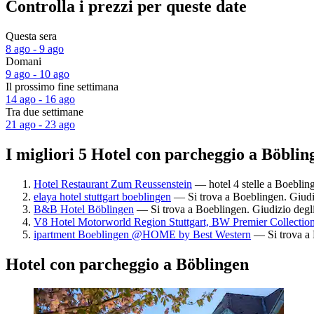
Controlla i prezzi per queste date
Questa sera
8 ago - 9 ago
Domani
9 ago - 10 ago
Il prossimo fine settimana
14 ago - 16 ago
Tra due settimane
21 ago - 23 ago
I migliori 5 Hotel con parcheggio a Böblin
Hotel Restaurant Zum Reussenstein
— hotel 4 stelle a Boebling
elaya hotel stuttgart boeblingen
— Si trova a Boeblingen. Giudiz
B&B Hotel Böblingen
— Si trova a Boeblingen. Giudizio degli
V8 Hotel Motorworld Region Stuttgart, BW Premier Collectio
ipartment Boeblingen @HOME by Best Western
— Si trova a 
Hotel con parcheggio a Böblingen