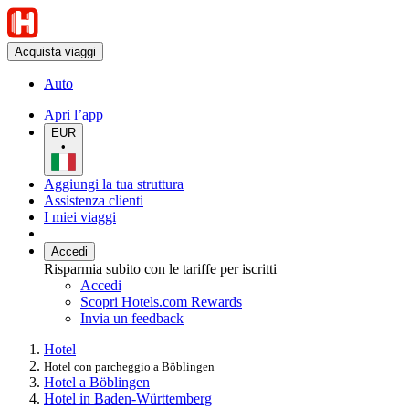
Acquista viaggi
Auto
Apri l’app
EUR
•
Aggiungi la tua struttura
Assistenza clienti
I miei viaggi
Accedi
Risparmia subito con le tariffe per iscritti
Accedi
Scopri Hotels.com Rewards
Invia un feedback
Hotel
Hotel con parcheggio a Böblingen
Hotel a Böblingen
Hotel in Baden-Württemberg