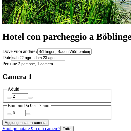
Hotel con parcheggio a Böbling
Dove vuoi andare?
Date
Persone
Camera 1
Adulti
Bambini
Da 0 a 17 anni
Aggiungi un’altra camera
Vuoi prenotare 9 o più camere?
Fatto