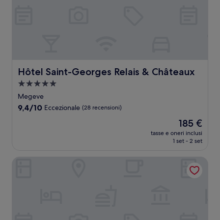
Hôtel Saint-Georges Relais & Châteaux
Hôtel Saint-Georges Relais & Châteaux
Struttura
a
Megeve
5.0
9.4
9,4/10
Eccezionale
(28 recensioni)
stelle
su
Il
185 €
10,
prezzo
Eccezionale,
tasse e oneri inclusi
attuale
1 set - 2 set
(28
è
recensioni)
185 €
Lodge Park