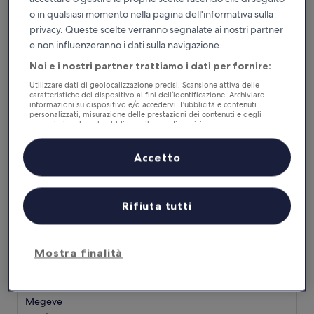
a
Megeve
o in qualsiasi momento nella pagina dell'informativa sulla
5.0
9.2
9,2/10
Meraviglioso
(58 recensioni)
privacy. Queste scelte verranno segnalate ai nostri partner
stelle
su
Il
276 €
e non influenzeranno i dati sulla navigazione.
10,
prezzo
Meraviglioso,
tasse e oneri inclusi
Noi e i nostri partner trattiamo i dati per fornire:
attuale
23 ago - 24 ago
(58
è
recensioni)
Utilizzare dati di geolocalizzazione precisi. Scansione attiva delle
276 €
caratteristiche del dispositivo ai fini dell’identificazione. Archiviare
Hôtel l'Arboisie
informazioni su dispositivo e/o accedervi. Pubblicità e contenuti
personalizzati, misurazione delle prestazioni dei contenuti e degli
annunci, ricerche sul pubblico, sviluppo di servizi.
Elenco dei partner (fornitori)
Accetto
Rifiuta tutti
Mostra finalità
Hôtel l'Arboisie
Hôtel l'Arboisie
Struttura
a
Megeve
4.0