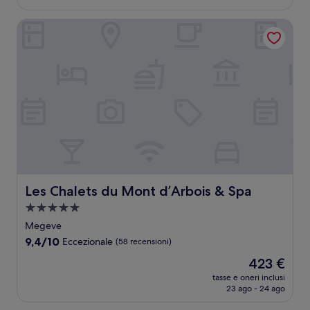
è
recensioni)
138 €
Les Chalets du Mont d’Arbois & Spa
Les Chalets du Mont d’Arbois & Spa
Les Chalets du Mont d’Arbois & Spa
Struttura
a
Megeve
5.0
9.4
9,4/10
Eccezionale
(58 recensioni)
stelle
su
Il
423 €
10,
prezzo
Eccezionale,
tasse e oneri inclusi
attuale
23 ago - 24 ago
(58
è
recensioni)