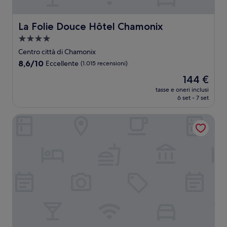
La Folie Douce Hôtel Chamonix
La Folie Douce Hôtel Chamonix
Struttura
a
Centro città di Chamonix
4.0
8.6
8,6/10
Eccellente
(1.015 recensioni)
stelle
su
Il
144 €
10,
prezzo
Eccellente,
tasse e oneri inclusi
attuale
6 set - 7 set
(1.015
è
recensioni)
144 €
TERRESENS - L'Eclat des Vériaz - Megève - Praz-sur-Arly -