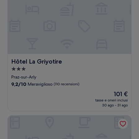
Hôtel La Griyotire
Hôtel La Griyotire
Struttura
a
Praz-sur-Arly
3.0
9.2
9,2/10
Meraviglioso
(110 recensioni)
stelle
su
Il
101 €
10,
prezzo
Meraviglioso,
tasse e oneri inclusi
attuale
30 ago - 31 ago
(110
è
recensioni)
101 €
Zannier Le Chalet