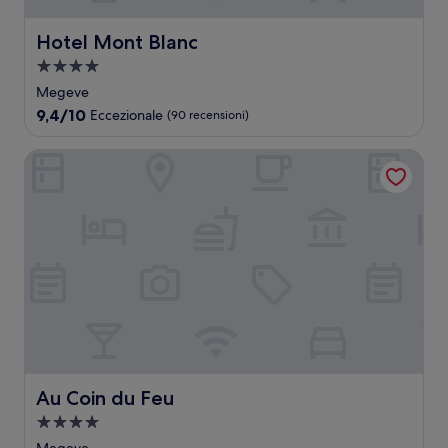
Hotel Mont Blanc
Hotel Mont Blanc
Struttura
a
Megeve
4.0
9.4
9,4/10
Eccezionale
(90 recensioni)
stelle
su
10,
Au Coin du Feu
Eccezionale,
(90
recensioni)
Au Coin du Feu
Au Coin du Feu
Struttura
a