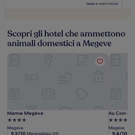
è
tasse e oneri inclusi
era
587 €
651 €
Scopri gli hotel che ammettono
animali domestici a Megeve
Mamie Megève
Au Coin du 
Mamie
Mamie
Au
Mamie Megève
Au Coin du 
Mamie Megève
Au Coin du 
Megève
Megève
Coin
Struttura
Struttura
du
a
a
Megeve
Megeve
Feu
4.0
4.0
9.2
9.4
9,2/10
9,4/10
Meraviglioso
Ecc
(54)