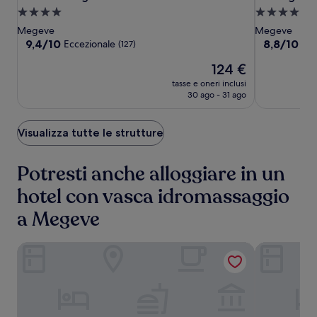
Megève
Megève
Loges
Struttura
Struttura
Mont-
Mont-
Blanches
a
a
Megeve
Megeve
Blanc
Blanc
4.0
4.0
9.4
8.8
9,4/10
8,8/10
Eccezionale
Ecc
(127)
su
su
stelle
stelle
Il
124 €
10,
10,
prezzo
Eccezionale,
Eccellente,
tasse e oneri inclusi
attuale
(127)
(295)
30 ago - 31 ago
è
124 €
Visualizza tutte le strutture
Potresti anche alloggiare in un
hotel con vasca idromassaggio
a Megeve
Hôtel l'Arboisie
Hôtel Saint