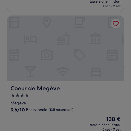
Eccezionale,
tasse e oneri inclusi
attuale
1 set - 2 set
(59
è
recensioni)
221 €
Coeur de Megève
Coeur de Megève
Coeur de Megève
Struttura
a
Megeve
4.0
9.6
9,6/10
Eccezionale
(135 recensioni)
stelle
su
Il
138 €
10,
prezzo
Eccezionale,
tasse e oneri inclusi
attuale
6 set - 7 set
(135