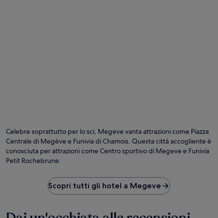
Foto di © ATOUT FRANCE/Jean François Tripelon-Jarry
Fo
gr
di
Celebre soprattutto per lo sci, Megeve vanta attrazioni come Piazza
©
Centrale di Megève e Funivia di Chamois. Questa città accogliente è
AT
conosciuta per attrazioni come Centro sportivo di Megeve e Funivia
FR
Petit Rochebrune.
Fr
Tr
Ja
Scopri tutti gli hotel a Megeve
Dai un'occhiata alle recensioni