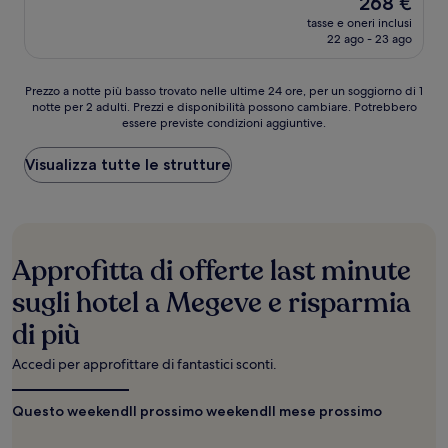
268 €
10,
prezzo
Eccezionale,
tasse e oneri inclusi
attuale
22 ago - 23 ago
(87
è
recensioni)
268 €
Prezzo
Prezzo a notte più basso trovato nelle ultime 24 ore, per un soggiorno di 1
notte per 2 adulti. Prezzi e disponibilità possono cambiare. Potrebbero
a
essere previste condizioni aggiuntive.
notte
più
basso
Visualizza tutte le strutture
trovato
nelle
ultime
24
ore,
Approfitta di offerte last minute
per
un
sugli hotel a Megeve e risparmia
soggiorno
di più
di
1
notte
Accedi per approfittare di fantastici sconti.
per
2
Questo weekend
Il prossimo weekend
Il mese prossimo
adulti.
Prezzi