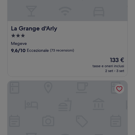
La Grange d'Arly
La Grange d'Arly
Struttura
a
Megeve
3.0
9.6
9,6/10
Eccezionale
(73 recensioni)
stelle
su
Il
133 €
10,
prezzo
Eccezionale,
tasse e oneri inclusi
attuale
2 set - 3 set
(73
è
recensioni)
133 €
Megève Bois - Relais & Châteaux