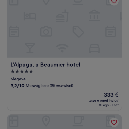
L'Alpaga, a Beaumier hotel
L'Alpaga, a Beaumier hotel
Struttura
a
Megeve
5.0
9.2
9,2/10
Meraviglioso
(58 recensioni)
stelle
su
Il
333 €
10,
prezzo
Meraviglioso,
tasse e oneri inclusi
attuale
31 ago - 1 set
(58
è
recensioni)
333 €
Hôtel La Griyotire