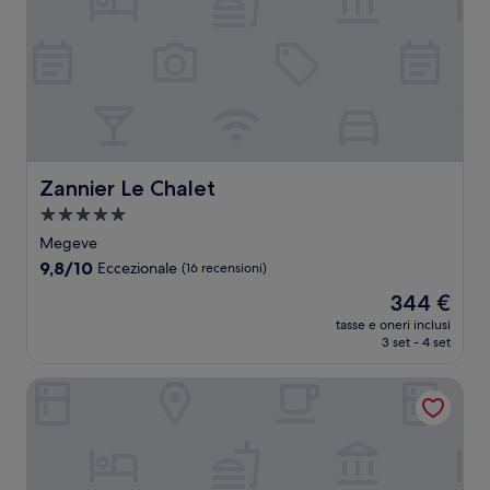
Zannier Le Chalet
Zannier Le Chalet
Struttura
a
Megeve
5.0
9.8
9,8/10
Eccezionale
(16 recensioni)
stelle
su
Il
344 €
10,
prezzo
Eccezionale,
tasse e oneri inclusi
attuale
3 set - 4 set
(16
è
recensioni)
344 €
Hôtel Saint-Georges Relais & Châteaux