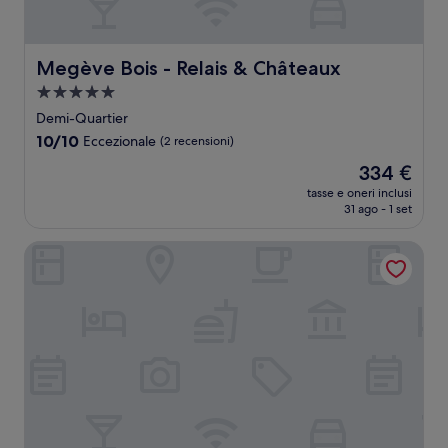
Megève Bois - Relais & Châteaux
Megève Bois - Relais & Châteaux
Struttura
a
Demi-Quartier
5.0
10.0
10/10
Eccezionale
(2 recensioni)
stelle
su
Il
334 €
10,
prezzo
Eccezionale,
tasse e oneri inclusi
attuale
31 ago - 1 set
(2
è
recensioni)
334 €
Hotel Mont Blanc