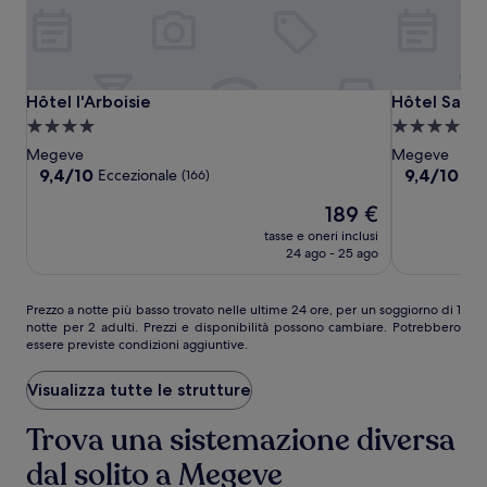
Hôtel
Hôtel
Hôtel
Hôtel l'Arboisie
Hôtel Saint
Hôtel l'Arboisie
Hôtel Saint
l'Arboisie
l'Arboisie
Saint-
Struttura
Struttura
Georges
a
a
Megeve
Megeve
Relais
4.0
5.0
9.4
9.4
9,4/10
9,4/10
Eccezionale
Ecc
(166)
&
su
su
stelle
stelle
Il
189 €
10,
10,
Châteaux
prezzo
Eccezionale,
Eccezionale,
tasse e oneri inclusi
attuale
(166)
(28)
24 ago - 25 ago
è
189 €
Prezzo
Prezzo a notte più basso trovato nelle ultime 24 ore, per un soggiorno di 1
notte per 2 adulti. Prezzi e disponibilità possono cambiare. Potrebbero
a
essere previste condizioni aggiuntive.
notte
più
basso
Visualizza tutte le strutture
trovato
nelle
Trova una sistemazione diversa
ultime
dal solito a Megeve
24
ore,