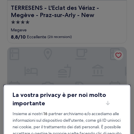
TERRESENS - L'Eclat des Vériaz - Megève - Praz-sur-Arly
TERRESENS - L'Eclat des Vériaz -
Megève - Praz-sur-Arly - New
Struttura
a
Megeve
4.0
8.8
8,8/10
Eccellente
(26 recensioni)
stelle
su
10,
Le M de Megève
Eccellente,
(26
recensioni)
La vostra privacy è per noi molto
importante
Insieme ai nostri
16
partner archiviamo e/o accediamo alle
Le M de Megève
informazioni sul dispositivo dell'utente, come gli ID univoci
Le M de Megève
nei cookie, per il trattamento dei dati personali. È possibile
Struttura
accettare o gestire le proprie scelte facendo clic di seguito