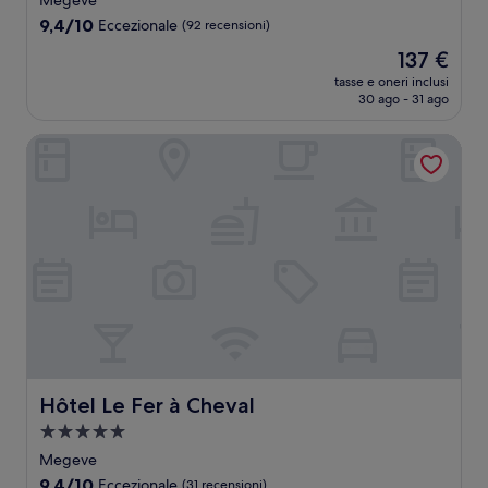
Megeve
4.0
9.4
9,4/10
Eccezionale
(92 recensioni)
stelle
su
Il
137 €
10,
prezzo
Eccezionale,
tasse e oneri inclusi
attuale
30 ago - 31 ago
(92
è
recensioni)
137 €
Hôtel Le Fer à Cheval
Hôtel Le Fer à Cheval
Hôtel Le Fer à Cheval
Struttura
a
Megeve
5.0
9.4
9,4/10
Eccezionale
(31 recensioni)