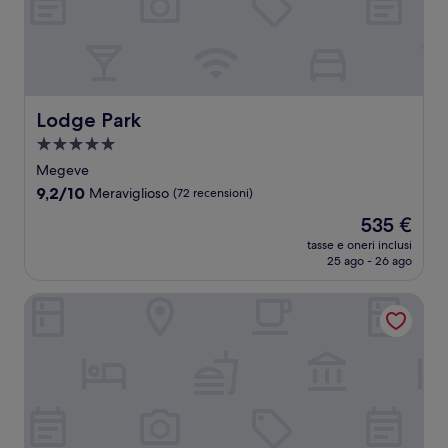
Lodge Park
Lodge Park
Struttura
a
Megeve
5.0
9.2
9,2/10
Meraviglioso
(72 recensioni)
stelle
su
Il
535 €
10,
prezzo
Meraviglioso,
tasse e oneri inclusi
attuale
25 ago - 26 ago
(72
è
recensioni)
535 €
La Grange d'Arly