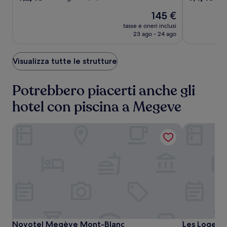
su
su
stelle
stelle
Il
145 €
10,
10,
prezzo
Meraviglioso,
Eccezionale,
tasse e oneri inclusi
attuale
(54)
(92)
23 ago - 24 ago
è
145 €
Visualizza tutte le strutture
Potrebbero piacerti anche gli
hotel con piscina a Megeve
Novotel Megève Mont-Blanc
Les Loges B
Novotel
Novotel
Les
Novotel Megève Mont-Blanc
Les Loges B
Novotel Megève Mont-Blanc
Les Loges B