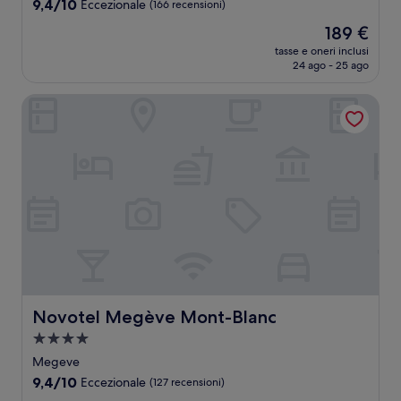
9.4
9,4/10
Eccezionale
(166 recensioni)
stelle
su
Il
189 €
10,
prezzo
Eccezionale,
tasse e oneri inclusi
attuale
24 ago - 25 ago
(166
è
recensioni)
189 €
Novotel Megève Mont-Blanc
Novotel Megève Mont-Blanc
Novotel Megève Mont-Blanc
Struttura
a
Megeve
4.0
9.4
9,4/10
Eccezionale
(127 recensioni)
stelle
su