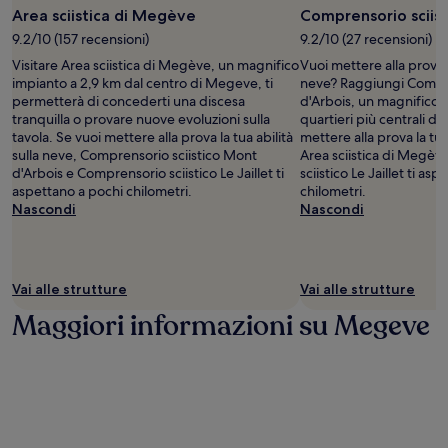
Area sciistica di Megève
Comprensorio sciist
9.2/10 (157 recensioni)
9.2/10 (27 recensioni)
Visitare Area sciistica di Megève, un magnifico
Vuoi mettere alla prova la
impianto a 2,9 km dal centro di Megeve, ti
neve? Raggiungi Compre
permetterà di concederti una discesa
d'Arbois, un magnifico 
tranquilla o provare nuove evoluzioni sulla
quartieri più centrali d
tavola. Se vuoi mettere alla prova la tua abilità
mettere alla prova la tua
sulla neve, Comprensorio sciistico Mont
Area sciistica di Megè
d'Arbois e Comprensorio sciistico Le Jaillet ti
sciistico Le Jaillet ti as
aspettano a pochi chilometri.
chilometri.
Nascondi
Nascondi
Vai alle strutture
Vai alle strutture
Maggiori informazioni su Megeve