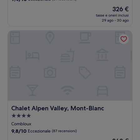
stelle
su
Il
326 €
10,
prezzo
Eccezionale,
tasse e oneri inclusi
attuale
29 ago - 30 ago
(31
è
recensioni)
326 €
Chalet Alpen Valley, Mont-Blanc
Chalet Alpen Valley, Mont-Blanc
Chalet Alpen Valley, Mont-Blanc
Struttura
a
Combloux
4.0
9.8
9,8/10
Eccezionale
(87 recensioni)
stelle
su
Il