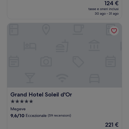
Il
124 €
10,
prezzo
Eccezionale,
tasse e oneri inclusi
attuale
30 ago - 31 ago
(127
è
recensioni)
124 €
Grand Hotel Soleil d'Or
Grand Hotel Soleil d'Or
Grand Hotel Soleil d'Or
Struttura
a
Megeve
5.0
9.6
9,6/10
Eccezionale
(59 recensioni)
stelle
su
Il
221 €
10,
prezzo