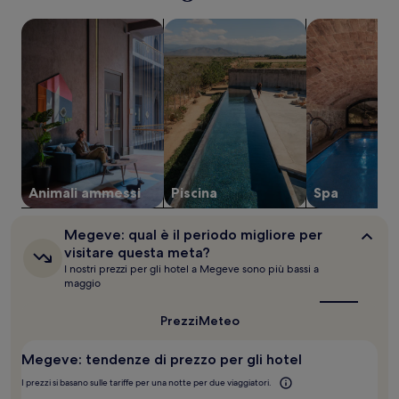
per
cerca strutture che ammettono animali
cerca strutture con piscina
cerca struttur
un
soggiorno
di
1
notte
per
2
adulti.
Prezzi
e
disponibilità
Animali ammessi
Piscina
Spa
possono
cambiare.
Megeve:
Megeve: qual è il periodo migliore per
Potrebbero
qual
visitare questa meta?
essere
è
I nostri prezzi per gli hotel a Megeve sono più bassi a
previste
il
maggio
condizioni
periodo
aggiuntive.
migliore
per
Prezzi
Meteo
visitare
questa
Megeve: tendenze di prezzo per gli hotel
meta?
I prezzi si basano sulle tariffe per una notte per due viaggiatori.