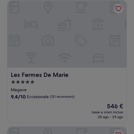
423 €
Les Fermes De Marie
Les Fermes De Marie
Les Fermes De Marie
Struttura
a
Megeve
5.0
9.4
9,4/10
Eccezionale
(121 recensioni)
stelle
su
Il
546 €
10,
prezzo
Eccezionale,
tasse e oneri inclusi
attuale
28 ago - 29 ago
(121
è
recensioni)
546 €
L'Alpaga, a Beaumier hotel