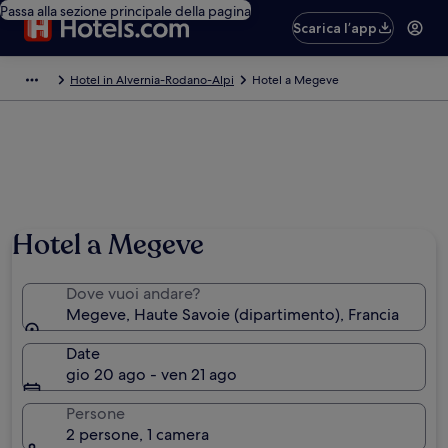
Passa alla sezione principale della pagina
Scarica l’app
Hotel in Alvernia-Rodano-Alpi
Hotel a Megeve
Foto di © ATOUT FRANCE/Jean François Tripelon-Jarry
Hotel a Megeve
Dove vuoi andare?
Megeve, Haute Savoie (dipartimento), Francia
Date
gio 20 ago - ven 21 ago
Persone
2 persone, 1 camera