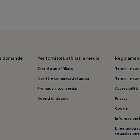
Real Club de Golf de Las Palmas:
Picco di Las Nieves: hotel nelle 
Utiaca: hotel
Mogan: Resort e hotel con spa
San Bartolomé de Tirajana: Reso
Tejeda: hotel
i e domande
Per fornitori, affiliati e media
Regolament
Las Lagunetas: hotel
Diventa un affiliato
Termini e con
Gran Canaria: Hotel sulla spiagg
Los Palmitos: hotel
Novità e comunicati stampa
Termini e con
Comarca Sur: hotel
Promuovi i tuoi servizi
Accessibilità
Mogan: Hotel di lusso
Agenti di viaggio
Privacy
Vecindario: hotel
Cookie
Aldea Blanca: hotel
Informazioni 
Lago artificiale Presa de Las Niñ
Linee guida s
segnalazione
Gran Canaria: Guest house