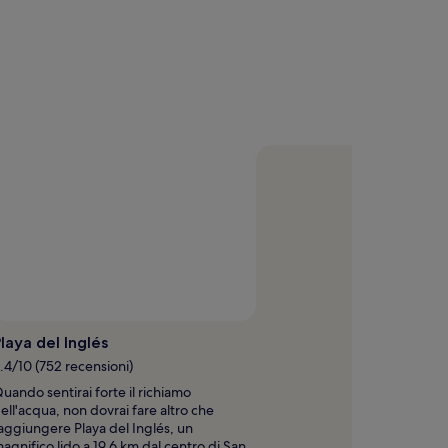
Foto di Łukasz Góralczyk
Foto
gratuita
laya del Inglés
di
.4/10 (752 recensioni)
Łukasz
uando sentirai forte il richiamo
Góralczyk
ell'acqua, non dovrai fare altro che
aggiungere Playa del Inglés, un
agnifico lido a 19,6 km dal centro di San