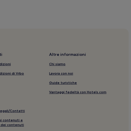
 hotel nelle vicinanze
vicinanze
rt e hotel con spa
i
Altre informazioni
dizioni
Chi siamo
ia
dizioni di Vrbo
Lavora con noi
Guide turistiche
Vantaggi fedeltà con Hotels.com
legali/Contatti
as: hotel nelle vicinanze
ui contenuti e
 dei contenuti