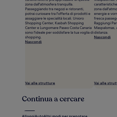
aggiuntive.
zona dall'atmosfera tranquilla.
caratteristich
Passeggiando tra negozi e ristoranti,
zona dall'atmo
potrai curiosare tra l'offerta di prodotti e
energie e vorr
assaggiare le specialità locali. Unioro
fresca passeg
Shopping Center, Kasbah Shopping
Raggiungi Pa
Center e Lungomare Paseo Costa Canaria
Maspalomas, a
sono l'ideale per soddisfare la tua voglia di
distanza.
shopping.
Nascondi
Nascondi
Vai alle strutture
Vai alle stru
Continua a cercare
Alloggi
Auto
Altri modi per prenotare