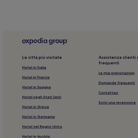
Gran Canaria: Hotel con piscina
Trejo: hotel
Pino Santo: hotel
San Bartolomé de Tirajana: hotel
Ingenio: hotel
Camel Park Arteara: hotel nelle vicinanze
Le città più visitate
Assistenza client
Santa Brigida: hotel
frequenti
Hotel in Italia
Monte León: hotel
Le mie prenotazioni
Mogan: hotel a 4 stelle
Hotel in Francia
Domande frequenti
San Bartolomé de Tirajana: Hotel economici
Hotel in Spagna
Contattaci
Cuesta la Grama: hotel
Hotel negli Stati Uniti
Scrivi una recensione
Mogan: hotel
Hotel in Grecia
Diga delle Ragazze: hotel nelle vicinanze
Hotel in Germania
Gran Canaria: Hotel per golfisti
Hotel nel Regno Unito
Gran Canaria: Resort e hotel con spa
Hotel in Austria