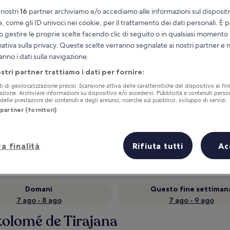
 nostri
16
partner archiviamo e/o accediamo alle informazioni sul disposit
e, come gli ID univoci nei cookie, per il trattamento dei dati personali. È p
o gestire le proprie scelte facendo clic di seguito o in qualsiasi momento
mativa sulla privacy. Queste scelte verranno segnalate ai nostri partner e 
anno i dati sulla navigazione.
ostri partner trattiamo i dati per fornire:
ti di geolocalizzazione precisi. Scansione attiva delle caratteristiche del dispositivo ai fini
cazione. Archiviare informazioni su dispositivo e/o accedervi. Pubblicità e contenuti person
elle prestazioni dei contenuti e degli annunci, ricerche sul pubblico, sviluppo di servizi.
partner (fornitori)
Accumula vantaggi con ogni notte di
soggiorno
a finalità
Rifiuta tutti
Ac
Domani
Questo fine settiman
7 ago - 8 ago
7 ago - 9 ago
tolomé de Tirajana