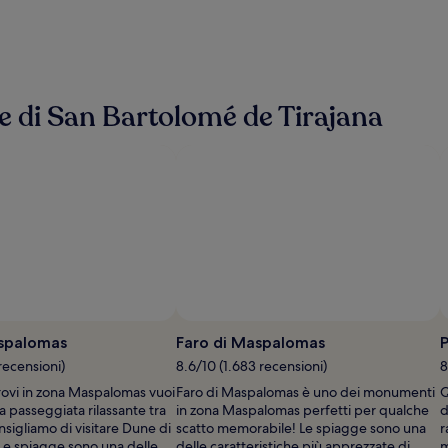
sse di San Bartolomé de Tirajana
spalomas
Faro di Maspalomas
P
recensioni)
8.6/10 (1.683 recensioni)
8
rovi in zona Maspalomas vuoi
Faro di Maspalomas è uno dei monumenti
Q
 passeggiata rilassante tra
in zona Maspalomas perfetti per qualche
d
consigliamo di visitare Dune di
scatto memorabile! Le spiagge sono una
r
e spiagge sono una delle
delle caratteristiche più apprezzate di
m