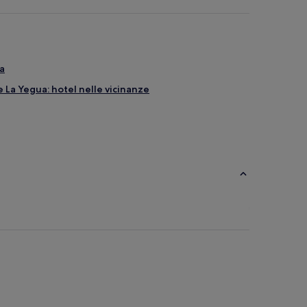
na
La Yegua: hotel nelle vicinanze
 sulla spiaggia
a
e