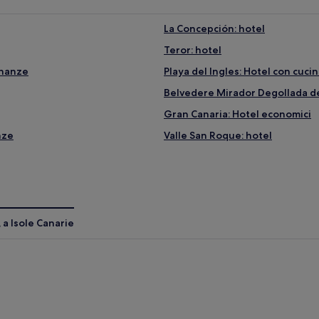
La Concepción: hotel
Teror: hotel
inanze
Playa del Ingles: Hotel con cuci
Belvedere Mirador Degollada de 
Gran Canaria: Hotel economici
nze
Valle San Roque: hotel
San Bartolomé de Tirajana: Hotel
Mogan: Hotel economici
Gran Canaria: Hotel con palestr
Los Olivos: hotel
 a Isole Canarie
Mogan: Hotel con parcheggio
Risco Blanco: hotel
La Culata: hotel
Gran Canaria: Hotel per famigli