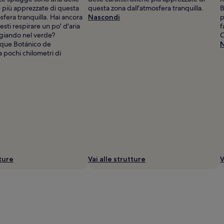
e più apprezzate di questa
questa zona dall'atmosfera tranquilla.
B
sfera tranquilla. Hai ancora
Nascondi
p
esti respirare un po' d'aria
f
giando nel verde?
C
rque Botánico de
N
 pochi chilometri di
tture
Vai alle strutture
V