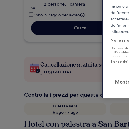
2 persone, 1 camera
Insieme ai
dell'utent
Sono in viaggio per lavoro
accettare 
dell'infor
Cerca
influenzer
Noi e i n
Utilizzare da
dell’identifi
misurazione d
Elenco dei 
Cancellazione gratuita se cambi
programma
Mostr
Controlla i prezzi per queste date
Questa sera
6 ago - 7 ago
Hotel con palestra a San Bar