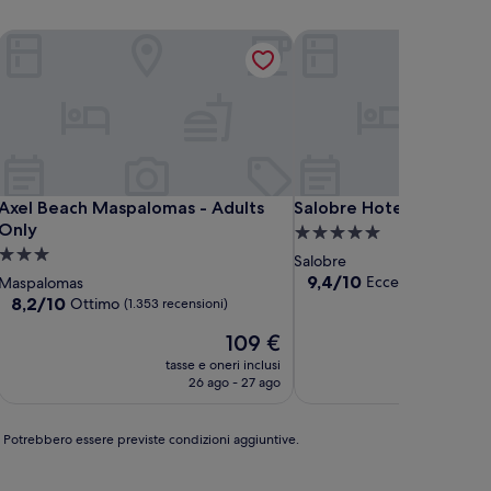
Axel Beach Maspalomas - Adults Only
Salobre Hotel Resort & S
Axel Beach Maspalomas - Adults Only
Salobre Hotel Resort & S
Axel Beach Maspalomas - Adults
Salobre Hotel Resort & 
Only
Struttura
Struttura
a
Salobre
a
5.0
9.4
9,4/10
Eccezionale
Maspalomas
(374 r
su
3.0
8.2
stelle
8,2/10
Ottimo
(1.353 recensioni)
10,
su
stelle
Il
Eccezionale,
109 €
10,
prezzo
(374
Ottimo,
tasse e oneri inclusi
tasse
attuale
recensioni)
(1.353
26 ago - 27 ago
è
recensioni)
109 €
e. Potrebbero essere previste condizioni aggiuntive.