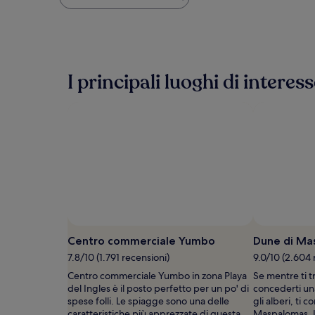
più
basso
trovato
nelle
ultime
24
I principali luoghi di intere
ore,
per
un
soggiorno
di
1
notte
per
2
adulti.
Prezzi
e
disponibilità
Centro commerciale Yumbo
Dune di Ma
possono
7.8/10 (1.791 recensioni)
9.0/10 (2.604 
cambiare.
Potrebbero
Centro commerciale Yumbo in zona Playa
Se mentre ti t
essere
del Ingles è il posto perfetto per un po' di
concederti una
previste
spese folli. Le spiagge sono una delle
gli alberi, ti 
condizioni
caratteristiche più apprezzate di questa
Maspalomas. L