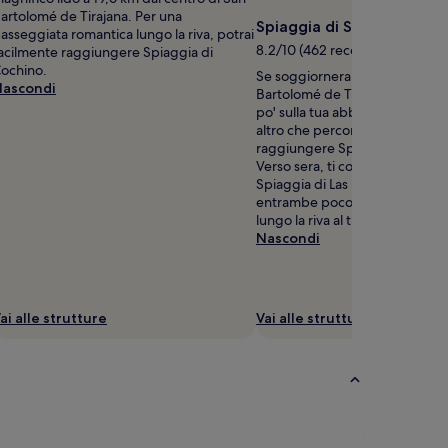
artolomé de Tirajana. Per una
Spiaggia di San Agustín
asseggiata romantica lungo la riva, potrai
8.2/10 (462 recensioni)
acilmente raggiungere Spiaggia di
ochino.
Se soggiornerai nel centro di 
ascondi
Bartolomé de Tirajana e vorrai 
po' sulla tua abbronzatura, non
altro che percorrere 17,7 km e
raggiungere Spiaggia di San A
Verso sera, ti consigliamo di r
Spiaggia di Las Burras o Spiaggi
entrambe poco distanti, e pas
lungo la riva al tramonto.
Nascondi
ai alle strutture
Vai alle strutture