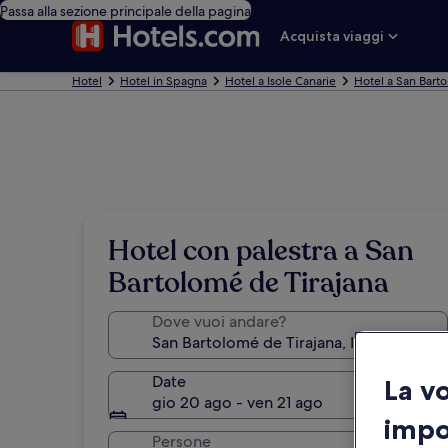
Passa alla sezione principale della pagina
Acquista viaggi
Hotel
Hotel in Spagna
Hotel a Isole Canarie
Hotel a San Bart
Hotel con palestra a San
Bartolomé de Tirajana
Dove vuoi andare?
Date
La v
gio 20 ago - ven 21 ago
impo
Persone