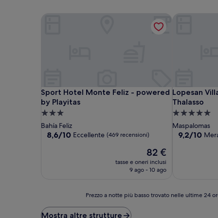
Sport Hotel Monte Feliz - powered by Playitas
Lopesan Vill
Sport Hotel Monte Feliz - powered by Playitas
Lopesan Vill
Sport Hotel Monte Feliz - powered
Lopesan Vill
by Playitas
Thalasso
Struttura
Struttura
a
a
Bahía Feliz
Maspalomas
3.0
5.0
8.6
9.2
8,6/10
9,2/10
Eccellente
Mera
(469 recensioni)
su
su
stelle
stelle
Il
82 €
10,
10,
prezzo
Eccellente,
Meraviglioso
tasse e oneri inclusi
attuale
(469
(1.001
9 ago - 10 ago
è
recensioni)
recensioni)
82 €
Prezzo
Prezzo a notte più basso trovato nelle ultime 24 or
a
notte
Mostra altre strutture