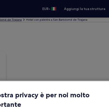
•
EUR
Aggiungi la tua struttura
olomé de Tirajana
Hotel con palestra a San Bartolomé de Tirajana
ostra privacy è per noi molto
rtante