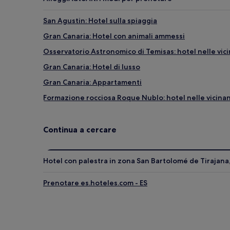
San Agustin: Hotel sulla spiaggia
Gran Canaria: Hotel con animali ammessi
Osservatorio Astronomico di Temisas: hotel nelle vic
Gran Canaria: Hotel di lusso
Gran Canaria: Appartamenti
Formazione rocciosa Roque Nublo: hotel nelle vicina
Mogan: Hotel sulla spiaggia
El Juncal: hotel
Continua a cercare
La Higuera Canaria: hotel
Mogan: Hotel con palestra
Hotel con palestra in zona San Bartolomé de Tirajana,
Gran Canaria: Hotel con colazione gratuita
Prenotare es.hoteles.com - ES
Gran Canaria: Hotel con cucina
Carrizal: hotel
Gran Canaria: Hotel con parcheggio