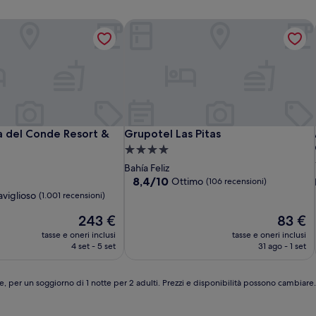
a del Conde Resort & Thalasso
Grupotel Las Pitas
a del Conde Resort & Thalasso
Grupotel Las Pitas
a del Conde Resort &
Grupotel Las Pitas
Struttura
a
Bahía Feliz
4.0
8.4
8,4/10
Ottimo
(106 recensioni)
su
stelle
viglioso
(1.001 recensioni)
10,
Il
Ottimo,
Il
243 €
83 €
prezzo
(106
prezzo
,
tasse e oneri inclusi
tasse e oneri inclusi
attuale
recensioni)
attuale
4 set - 5 set
31 ago - 1 set
è
è
243 €
83 €
e, per un soggiorno di 1 notte per 2 adulti. Prezzi e disponibilità possono cambiar