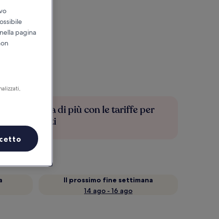
ivo
ossibile
 nella pagina
non
alizzati,
Risparmia di più con le tariffe per
soli iscritti
cetto
a
Il prossimo fine settimana
14 ago - 16 ago