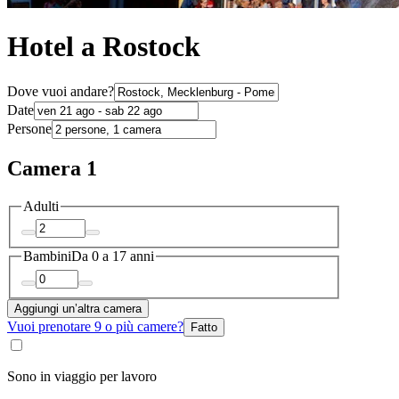
Hotel a Rostock
Dove vuoi andare?
Date
Persone
Camera 1
Adulti
Bambini
Da 0 a 17 anni
Aggiungi un’altra camera
Vuoi prenotare 9 o più camere?
Fatto
Sono in viaggio per lavoro