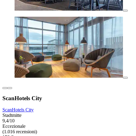
ScanHotels City
ScanHotels City
Stadtmitte
9,4/10
Eccezionale
(1.016 recensioni)